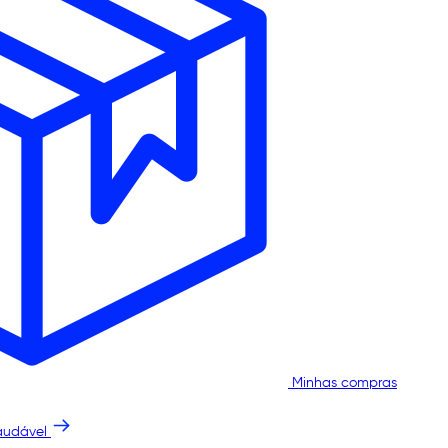
Minhas compras
audável