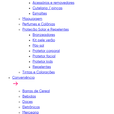
Acessórios e removedores
Cutelaria / pinças
Esmaltes
Maquiagem
Perfumes e Colônias
Proteção Solar e Repelentes
Bronzeadores
Kit pele verão
Pós-sol
Protetor corporal
Protetor facial
Protetor kids
Repelentes
Tintas e Colorações
Conveniência
Barras de Cereal
Bebidas
Doces
Eletrônicos
Mercearia