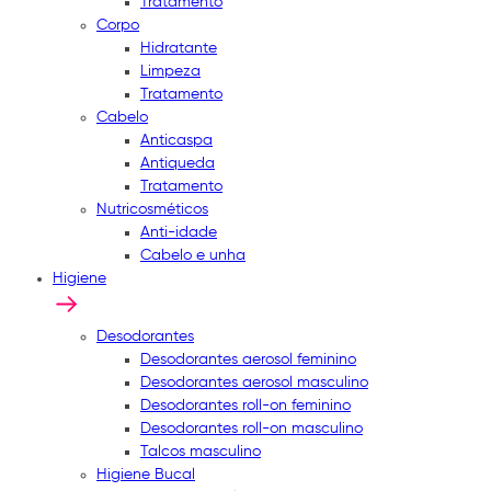
Tratamento
Corpo
Hidratante
Limpeza
Tratamento
Cabelo
Anticaspa
Antiqueda
Tratamento
Nutricosméticos
Anti-idade
Cabelo e unha
Higiene
Desodorantes
Desodorantes aerosol feminino
Desodorantes aerosol masculino
Desodorantes roll-on feminino
Desodorantes roll-on masculino
Talcos masculino
Higiene Bucal