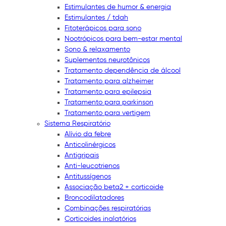
Estimulantes de humor & energia
Estimulantes / tdah
Fitoterápicos para sono
Nootrópicos para bem-estar mental
Sono & relaxamento
Suplementos neurotônicos
Tratamento dependência de álcool
Tratamento para alzheimer
Tratamento para epilepsia
Tratamento para parkinson
Tratamento para vertigem
Sistema Respiratório
Alívio da febre
Anticolinérgicos
Antigripais
Anti-leucotrienos
Antitussígenos
Associação beta2 + corticoide
Broncodilatadores
Combinações respiratórias
Corticoides inalatórios