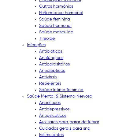
Outros hormônios
Performance hormonal
Saúde feminina
Saúde hormonal
Saúde masculina
Tireoide
Infecções
Antibióticos
Antifúngicos
Antiparasitários
Antissépticos
Antivirais
Repelentes
Saúde íntima feminina
Saúde Mental & Sistema Nervoso
Ansiolíticos
Antidepressivos
Antipsicóticos
Auxiliares para parar de fumar
Cuidados gerais para snc
Estimulantes