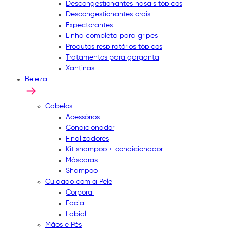
Descongestionantes nasais tópicos
Descongestionantes orais
Expectorantes
Linha completa para gripes
Produtos respiratórios tópicos
Tratamentos para garganta
Xantinas
Beleza
Cabelos
Acessórios
Condicionador
Finalizadores
Kit shampoo + condicionador
Máscaras
Shampoo
Cuidado com a Pele
Corporal
Facial
Labial
Mãos e Pés