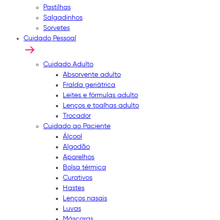
Pastilhas
Salgadinhos
Sorvetes
Cuidado Pessoal
Cuidado Adulto
Absorvente adulto
Fralda geriátrica
Leites e fórmulas adulto
Lenços e toalhas adulto
Trocador
Cuidado ao Paciente
Álcool
Algodão
Aparelhos
Bolsa térmica
Curativos
Hastes
Lenços nasais
Luvas
Máscaras