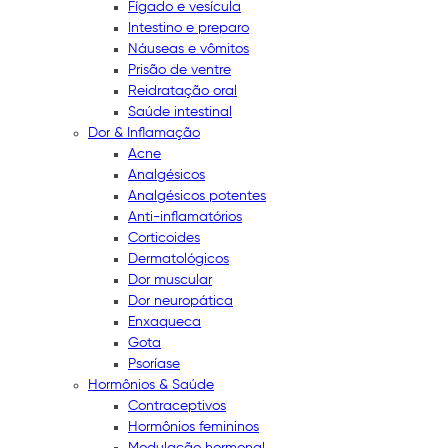
Fígado e vesícula
Intestino e preparo
Náuseas e vômitos
Prisão de ventre
Reidratação oral
Saúde intestinal
Dor & Inflamação
Acne
Analgésicos
Analgésicos potentes
Anti-inflamatórios
Corticoides
Dermatológicos
Dor muscular
Dor neuropática
Enxaqueca
Gota
Psoríase
Hormônios & Saúde
Contraceptivos
Hormônios femininos
Modulação hormonal