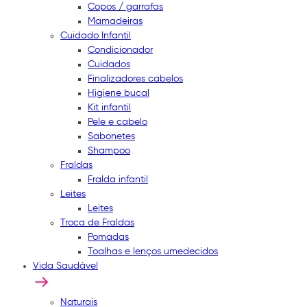
Copos / garrafas
Mamadeiras
Cuidado Infantil
Condicionador
Cuidados
Finalizadores cabelos
Higiene bucal
Kit infantil
Pele e cabelo
Sabonetes
Shampoo
Fraldas
Fralda infantil
Leites
Leites
Troca de Fraldas
Pomadas
Toalhas e lenços umedecidos
Vida Saudável
Naturais