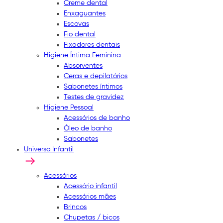
Creme dental
Enxaguantes
Escovas
Fio dental
Fixadores dentais
Higiene Íntima Feminina
Absorventes
Ceras e depilatórios
Sabonetes íntimos
Testes de gravidez
Higiene Pessoal
Acessórios de banho
Óleo de banho
Sabonetes
Universo Infantil
Acessórios
Acessório infantil
Acessórios mães
Brincos
Chupetas / bicos