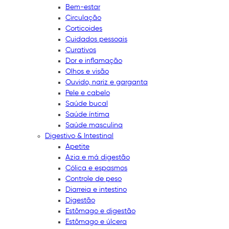
Bem-estar
Circulação
Corticoides
Cuidados pessoais
Curativos
Dor e inflamação
Olhos e visão
Ouvido, nariz e garganta
Pele e cabelo
Saúde bucal
Saúde íntima
Saúde masculina
Digestivo & Intestinal
Apetite
Azia e má digestão
Cólica e espasmos
Controle de peso
Diarreia e intestino
Digestão
Estômago e digestão
Estômago e úlcera