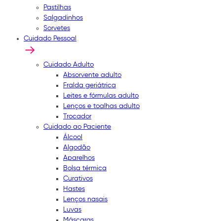
Pastilhas
Salgadinhos
Sorvetes
Cuidado Pessoal
Cuidado Adulto
Absorvente adulto
Fralda geriátrica
Leites e fórmulas adulto
Lenços e toalhas adulto
Trocador
Cuidado ao Paciente
Álcool
Algodão
Aparelhos
Bolsa térmica
Curativos
Hastes
Lenços nasais
Luvas
Máscaras