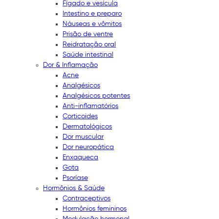
Fígado e vesícula
Intestino e preparo
Náuseas e vômitos
Prisão de ventre
Reidratação oral
Saúde intestinal
Dor & Inflamação
Acne
Analgésicos
Analgésicos potentes
Anti-inflamatórios
Corticoides
Dermatológicos
Dor muscular
Dor neuropática
Enxaqueca
Gota
Psoríase
Hormônios & Saúde
Contraceptivos
Hormônios femininos
Modulação hormonal