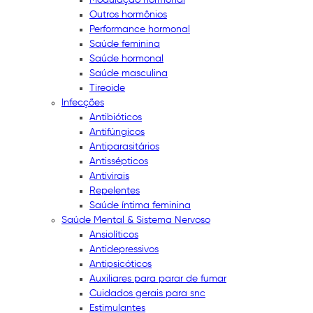
Outros hormônios
Performance hormonal
Saúde feminina
Saúde hormonal
Saúde masculina
Tireoide
Infecções
Antibióticos
Antifúngicos
Antiparasitários
Antissépticos
Antivirais
Repelentes
Saúde íntima feminina
Saúde Mental & Sistema Nervoso
Ansiolíticos
Antidepressivos
Antipsicóticos
Auxiliares para parar de fumar
Cuidados gerais para snc
Estimulantes