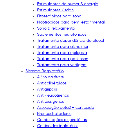
Estimulantes de humor & energia
Estimulantes / tdah
Fitoterápicos para sono
Nootrópicos para bem-estar mental
Sono & relaxamento
Suplementos neurotônicos
Tratamento dependência de álcool
Tratamento para alzheimer
Tratamento para epilepsia
Tratamento para parkinson
Tratamento para vertigem
Sistema Respiratório
Alívio da febre
Anticolinérgicos
Antigripais
Anti-leucotrienos
Antitussígenos
Associação beta2 + corticoide
Broncodilatadores
Combinações respiratórias
Corticoides inalatórios