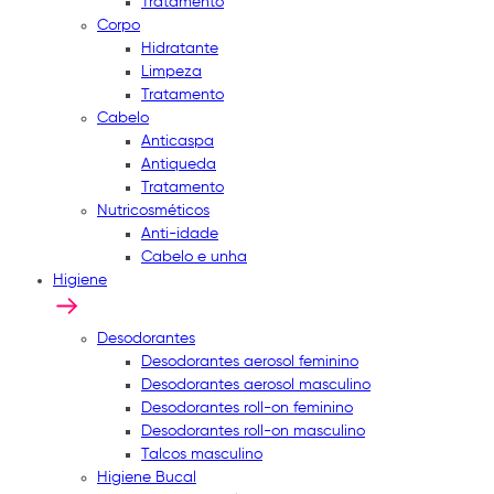
Tratamento
Corpo
Hidratante
Limpeza
Tratamento
Cabelo
Anticaspa
Antiqueda
Tratamento
Nutricosméticos
Anti-idade
Cabelo e unha
Higiene
Desodorantes
Desodorantes aerosol feminino
Desodorantes aerosol masculino
Desodorantes roll-on feminino
Desodorantes roll-on masculino
Talcos masculino
Higiene Bucal