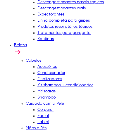
Descongestionantes nasais tópicos
Descongestionantes orais
Expectorantes
Linha completa para gripes
Produtos respiratórios tópicos
Tratamentos para garganta
Xantinas
Beleza
Cabelos
Acessórios
Condicionador
Finalizadores
Kit shampoo + condicionador
Máscaras
Shampoo
Cuidado com a Pele
Corporal
Facial
Labial
Mãos e Pés