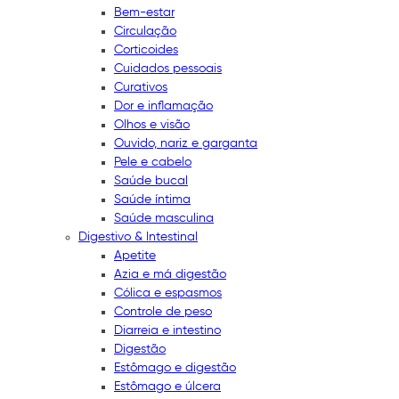
Bem-estar
Circulação
Corticoides
Cuidados pessoais
Curativos
Dor e inflamação
Olhos e visão
Ouvido, nariz e garganta
Pele e cabelo
Saúde bucal
Saúde íntima
Saúde masculina
Digestivo & Intestinal
Apetite
Azia e má digestão
Cólica e espasmos
Controle de peso
Diarreia e intestino
Digestão
Estômago e digestão
Estômago e úlcera