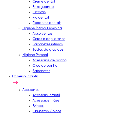
Creme dental
Enxaguantes
Escovas
Fio dental
Fixadores dentais
Higiene Íntima Feminina
Absorventes
Ceras e depilatórios
Sabonetes íntimos
Testes de gravidez
Higiene Pessoal
Acessórios de banho
Óleo de banho
Sabonetes
Universo Infantil
Acessórios
Acessório infantil
Acessórios mães
Brincos
Chupetas / bicos