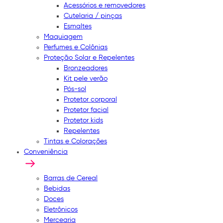
Acessórios e removedores
Cutelaria / pinças
Esmaltes
Maquiagem
Perfumes e Colônias
Proteção Solar e Repelentes
Bronzeadores
Kit pele verão
Pós-sol
Protetor corporal
Protetor facial
Protetor kids
Repelentes
Tintas e Colorações
Conveniência
Barras de Cereal
Bebidas
Doces
Eletrônicos
Mercearia