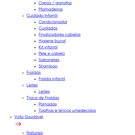
Copos / garrafas
Mamadeiras
Cuidado Infantil
Condicionador
Cuidados
Finalizadores cabelos
Higiene bucal
Kit infantil
Pele e cabelo
Sabonetes
Shampoo
Fraldas
Fralda infantil
Leites
Leites
Troca de Fraldas
Pomadas
Toalhas e lenços umedecidos
Vida Saudável
Naturais