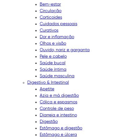
Bem-estar
Circulação
Corticoides
Cuidados pessoais
Curativos
Dor e inflamação
Olhos e visão
Ouvido, nariz e garganta
Pele e cabelo
Saúde bucal
Saúde íntima
Saúde masculina
Digestivo & Intestinal
Apetite
Azia e má digestão
Cólica e espasmos
Controle de peso
Diarreia e intestino
Digestão
Estômago e digestão
Estômago e úlcera