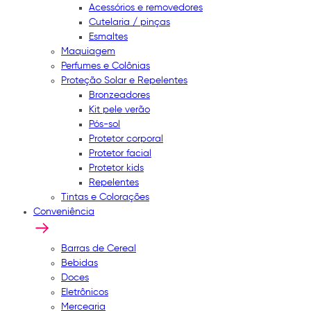
Acessórios e removedores
Cutelaria / pinças
Esmaltes
Maquiagem
Perfumes e Colônias
Proteção Solar e Repelentes
Bronzeadores
Kit pele verão
Pós-sol
Protetor corporal
Protetor facial
Protetor kids
Repelentes
Tintas e Colorações
Conveniência
Barras de Cereal
Bebidas
Doces
Eletrônicos
Mercearia