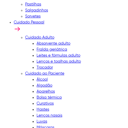
Pastilhas
Salgadinhos
Sorvetes
Cuidado Pessoal
Cuidado Adulto
Absorvente adulto
Fralda geriátrica
Leites e fórmulas adulto
Lenços e toalhas adulto
Trocador
Cuidado ao Paciente
Álcool
Algodão
Aparelhos
Bolsa térmica
Curativos
Hastes
Lenços nasais
Luvas
Máscaras