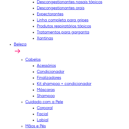
Descongestionantes nasais tópicos
Descongestionantes orais
Expectorantes
Linha completa para gripes
Produtos respiratórios tópicos
Tratamentos para garganta
Xantinas
Beleza
Cabelos
Acessórios
Condicionador
Finalizadores
Kit shampoo + condicionador
Máscaras
Shampoo
Cuidado com a Pele
Corporal
Facial
Labial
Mãos e Pés