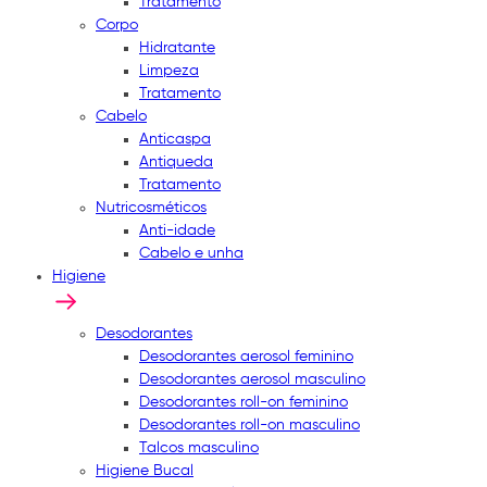
Tratamento
Corpo
Hidratante
Limpeza
Tratamento
Cabelo
Anticaspa
Antiqueda
Tratamento
Nutricosméticos
Anti-idade
Cabelo e unha
Higiene
Desodorantes
Desodorantes aerosol feminino
Desodorantes aerosol masculino
Desodorantes roll-on feminino
Desodorantes roll-on masculino
Talcos masculino
Higiene Bucal