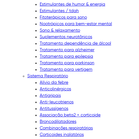
Estimulantes de humor & energia
Estimulantes / tdah
Fitoterápicos para sono
Nootrópicos para bem-estar mental
Sono & relaxamento
Suplementos neurotônicos
Tratamento dependência de álcool
Tratamento para alzheimer
Tratamento para epilepsia
Tratamento para parkinson
Tratamento para vertigem
Sistema Respiratório
Alívio da febre
Anticolinérgicos
Antigripais
Anti-leucotrienos
Antitussígenos
Associação beta2 + corticoide
Broncodilatadores
Combinações respiratórias
Corticoides inalatórios