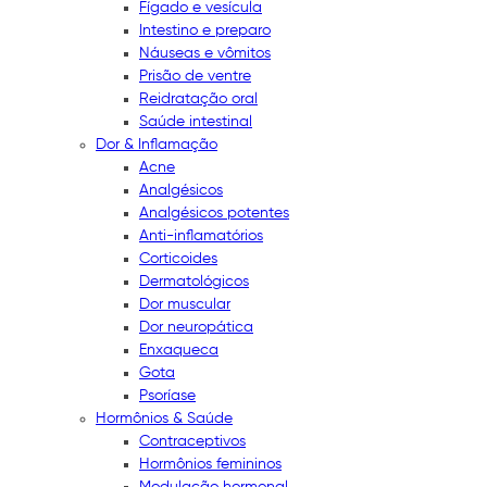
Fígado e vesícula
Intestino e preparo
Náuseas e vômitos
Prisão de ventre
Reidratação oral
Saúde intestinal
Dor & Inflamação
Acne
Analgésicos
Analgésicos potentes
Anti-inflamatórios
Corticoides
Dermatológicos
Dor muscular
Dor neuropática
Enxaqueca
Gota
Psoríase
Hormônios & Saúde
Contraceptivos
Hormônios femininos
Modulação hormonal