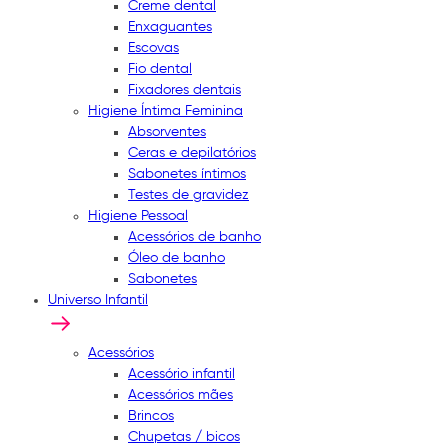
Creme dental
Enxaguantes
Escovas
Fio dental
Fixadores dentais
Higiene Íntima Feminina
Absorventes
Ceras e depilatórios
Sabonetes íntimos
Testes de gravidez
Higiene Pessoal
Acessórios de banho
Óleo de banho
Sabonetes
Universo Infantil
Acessórios
Acessório infantil
Acessórios mães
Brincos
Chupetas / bicos