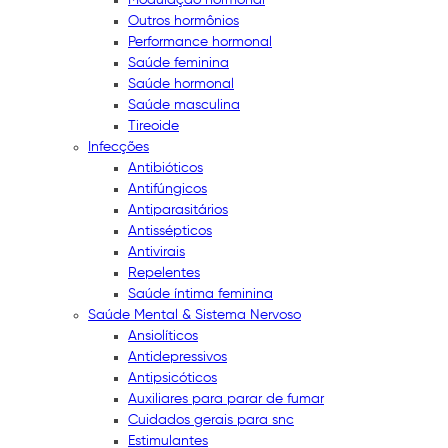
Outros hormônios
Performance hormonal
Saúde feminina
Saúde hormonal
Saúde masculina
Tireoide
Infecções
Antibióticos
Antifúngicos
Antiparasitários
Antissépticos
Antivirais
Repelentes
Saúde íntima feminina
Saúde Mental & Sistema Nervoso
Ansiolíticos
Antidepressivos
Antipsicóticos
Auxiliares para parar de fumar
Cuidados gerais para snc
Estimulantes