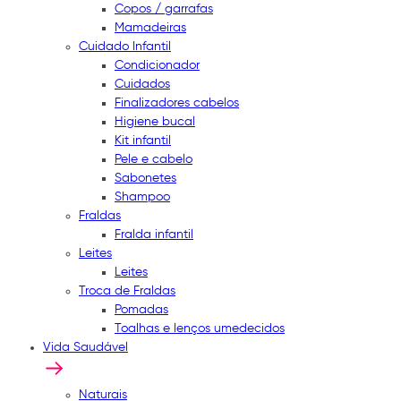
Copos / garrafas
Mamadeiras
Cuidado Infantil
Condicionador
Cuidados
Finalizadores cabelos
Higiene bucal
Kit infantil
Pele e cabelo
Sabonetes
Shampoo
Fraldas
Fralda infantil
Leites
Leites
Troca de Fraldas
Pomadas
Toalhas e lenços umedecidos
Vida Saudável
Naturais