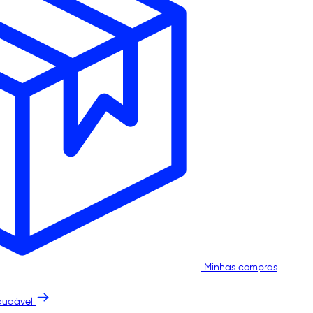
Minhas compras
audável