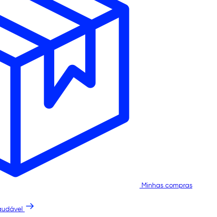
Minhas compras
audável