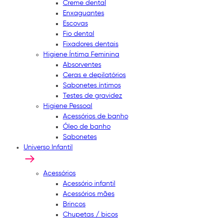
Creme dental
Enxaguantes
Escovas
Fio dental
Fixadores dentais
Higiene Íntima Feminina
Absorventes
Ceras e depilatórios
Sabonetes íntimos
Testes de gravidez
Higiene Pessoal
Acessórios de banho
Óleo de banho
Sabonetes
Universo Infantil
Acessórios
Acessório infantil
Acessórios mães
Brincos
Chupetas / bicos