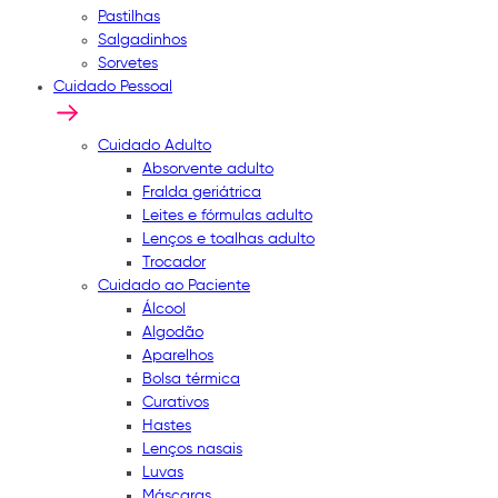
Pastilhas
Salgadinhos
Sorvetes
Cuidado Pessoal
Cuidado Adulto
Absorvente adulto
Fralda geriátrica
Leites e fórmulas adulto
Lenços e toalhas adulto
Trocador
Cuidado ao Paciente
Álcool
Algodão
Aparelhos
Bolsa térmica
Curativos
Hastes
Lenços nasais
Luvas
Máscaras