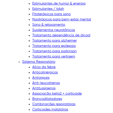
Estimulantes de humor & energia
Estimulantes / tdah
Fitoterápicos para sono
Nootrópicos para bem-estar mental
Sono & relaxamento
Suplementos neurotônicos
Tratamento dependência de álcool
Tratamento para alzheimer
Tratamento para epilepsia
Tratamento para parkinson
Tratamento para vertigem
Sistema Respiratório
Alívio da febre
Anticolinérgicos
Antigripais
Anti-leucotrienos
Antitussígenos
Associação beta2 + corticoide
Broncodilatadores
Combinações respiratórias
Corticoides inalatórios