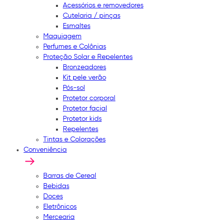
Acessórios e removedores
Cutelaria / pinças
Esmaltes
Maquiagem
Perfumes e Colônias
Proteção Solar e Repelentes
Bronzeadores
Kit pele verão
Pós-sol
Protetor corporal
Protetor facial
Protetor kids
Repelentes
Tintas e Colorações
Conveniência
Barras de Cereal
Bebidas
Doces
Eletrônicos
Mercearia