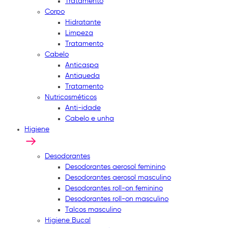
Tratamento
Corpo
Hidratante
Limpeza
Tratamento
Cabelo
Anticaspa
Antiqueda
Tratamento
Nutricosméticos
Anti-idade
Cabelo e unha
Higiene
Desodorantes
Desodorantes aerosol feminino
Desodorantes aerosol masculino
Desodorantes roll-on feminino
Desodorantes roll-on masculino
Talcos masculino
Higiene Bucal