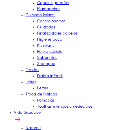
Copos / garrafas
Mamadeiras
Cuidado Infantil
Condicionador
Cuidados
Finalizadores cabelos
Higiene bucal
Kit infantil
Pele e cabelo
Sabonetes
Shampoo
Fraldas
Fralda infantil
Leites
Leites
Troca de Fraldas
Pomadas
Toalhas e lenços umedecidos
Vida Saudável
Naturais