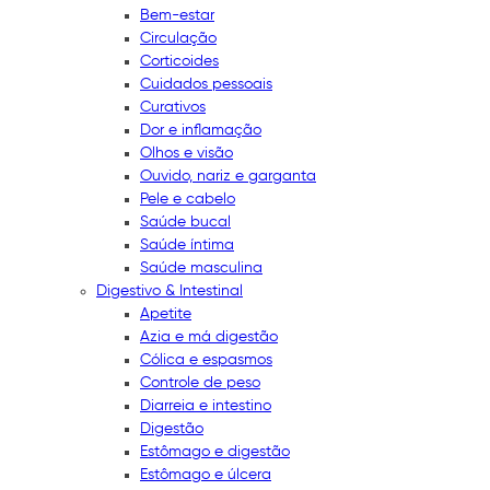
Bem-estar
Circulação
Corticoides
Cuidados pessoais
Curativos
Dor e inflamação
Olhos e visão
Ouvido, nariz e garganta
Pele e cabelo
Saúde bucal
Saúde íntima
Saúde masculina
Digestivo & Intestinal
Apetite
Azia e má digestão
Cólica e espasmos
Controle de peso
Diarreia e intestino
Digestão
Estômago e digestão
Estômago e úlcera