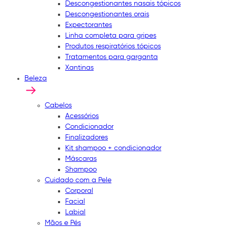
Descongestionantes nasais tópicos
Descongestionantes orais
Expectorantes
Linha completa para gripes
Produtos respiratórios tópicos
Tratamentos para garganta
Xantinas
Beleza
Cabelos
Acessórios
Condicionador
Finalizadores
Kit shampoo + condicionador
Máscaras
Shampoo
Cuidado com a Pele
Corporal
Facial
Labial
Mãos e Pés