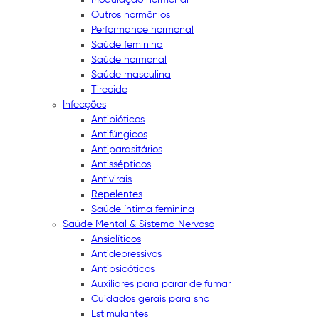
Outros hormônios
Performance hormonal
Saúde feminina
Saúde hormonal
Saúde masculina
Tireoide
Infecções
Antibióticos
Antifúngicos
Antiparasitários
Antissépticos
Antivirais
Repelentes
Saúde íntima feminina
Saúde Mental & Sistema Nervoso
Ansiolíticos
Antidepressivos
Antipsicóticos
Auxiliares para parar de fumar
Cuidados gerais para snc
Estimulantes