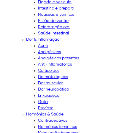
Fígado e vesícula
Intestino e preparo
Náuseas e vômitos
Prisão de ventre
Reidratação oral
Saúde intestinal
Dor & Inflamação
Acne
Analgésicos
Analgésicos potentes
Anti-inflamatórios
Corticoides
Dermatológicos
Dor muscular
Dor neuropática
Enxaqueca
Gota
Psoríase
Hormônios & Saúde
Contraceptivos
Hormônios femininos
Modulação hormonal