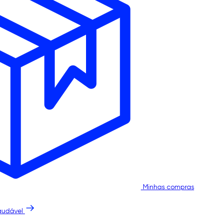
Minhas compras
audável