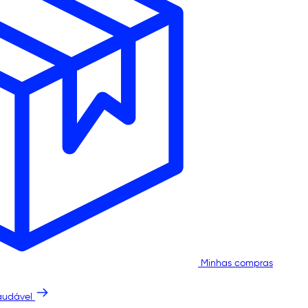
Minhas compras
audável