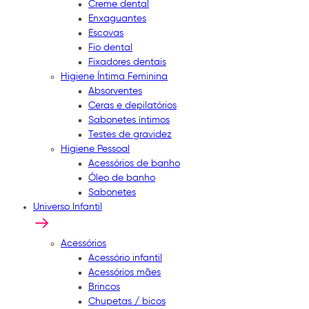
Creme dental
Enxaguantes
Escovas
Fio dental
Fixadores dentais
Higiene Íntima Feminina
Absorventes
Ceras e depilatórios
Sabonetes íntimos
Testes de gravidez
Higiene Pessoal
Acessórios de banho
Óleo de banho
Sabonetes
Universo Infantil
Acessórios
Acessório infantil
Acessórios mães
Brincos
Chupetas / bicos