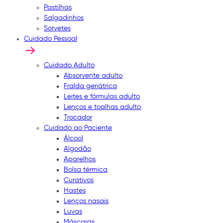
Pastilhas
Salgadinhos
Sorvetes
Cuidado Pessoal
Cuidado Adulto
Absorvente adulto
Fralda geriátrica
Leites e fórmulas adulto
Lenços e toalhas adulto
Trocador
Cuidado ao Paciente
Álcool
Algodão
Aparelhos
Bolsa térmica
Curativos
Hastes
Lenços nasais
Luvas
Máscaras