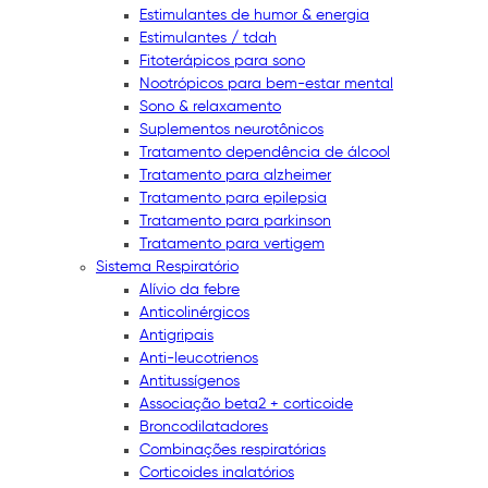
Estimulantes de humor & energia
Estimulantes / tdah
Fitoterápicos para sono
Nootrópicos para bem-estar mental
Sono & relaxamento
Suplementos neurotônicos
Tratamento dependência de álcool
Tratamento para alzheimer
Tratamento para epilepsia
Tratamento para parkinson
Tratamento para vertigem
Sistema Respiratório
Alívio da febre
Anticolinérgicos
Antigripais
Anti-leucotrienos
Antitussígenos
Associação beta2 + corticoide
Broncodilatadores
Combinações respiratórias
Corticoides inalatórios