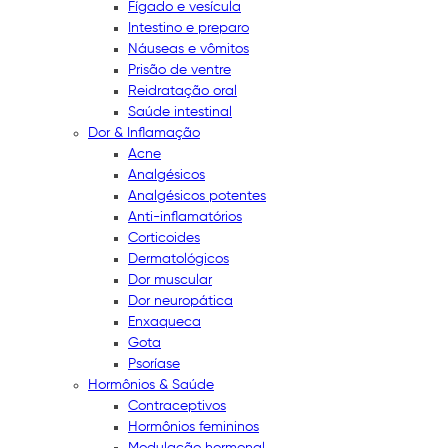
Fígado e vesícula
Intestino e preparo
Náuseas e vômitos
Prisão de ventre
Reidratação oral
Saúde intestinal
Dor & Inflamação
Acne
Analgésicos
Analgésicos potentes
Anti-inflamatórios
Corticoides
Dermatológicos
Dor muscular
Dor neuropática
Enxaqueca
Gota
Psoríase
Hormônios & Saúde
Contraceptivos
Hormônios femininos
Modulação hormonal