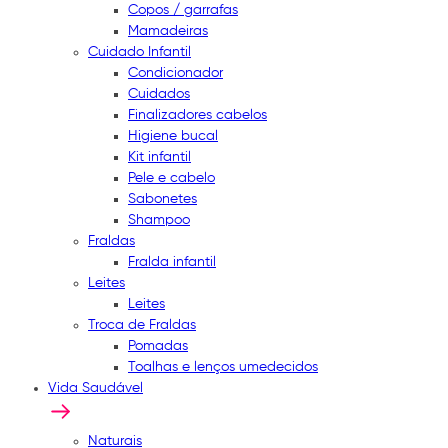
Copos / garrafas
Mamadeiras
Cuidado Infantil
Condicionador
Cuidados
Finalizadores cabelos
Higiene bucal
Kit infantil
Pele e cabelo
Sabonetes
Shampoo
Fraldas
Fralda infantil
Leites
Leites
Troca de Fraldas
Pomadas
Toalhas e lenços umedecidos
Vida Saudável
Naturais