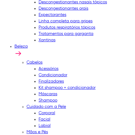
Descongestionantes nasais tópicos
Descongestionantes orais
Expectorantes
Linha completa para gripes
Produtos respiratórios tópicos
Tratamentos para garganta
Xantinas
Beleza
Cabelos
Acessórios
Condicionador
Finalizadores
Kit shampoo + condicionador
Máscaras
Shampoo
Cuidado com a Pele
Corporal
Facial
Labial
Mãos e Pés