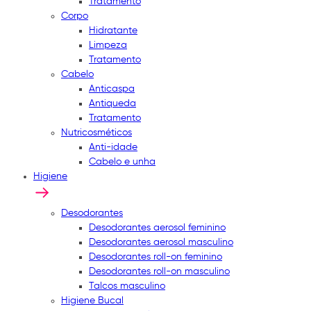
Tratamento
Corpo
Hidratante
Limpeza
Tratamento
Cabelo
Anticaspa
Antiqueda
Tratamento
Nutricosméticos
Anti-idade
Cabelo e unha
Higiene
Desodorantes
Desodorantes aerosol feminino
Desodorantes aerosol masculino
Desodorantes roll-on feminino
Desodorantes roll-on masculino
Talcos masculino
Higiene Bucal