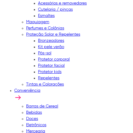
Acessórios e removedores
Cutelaria / pinças
Esmaltes
Maquiagem
Perfumes e Colônias
Proteção Solar e Repelentes
Bronzeadores
Kit pele verão
Pós-sol
Protetor corporal
Protetor facial
Protetor kids
Repelentes
Tintas e Colorações
Conveniência
Barras de Cereal
Bebidas
Doces
Eletrônicos
Mercearia