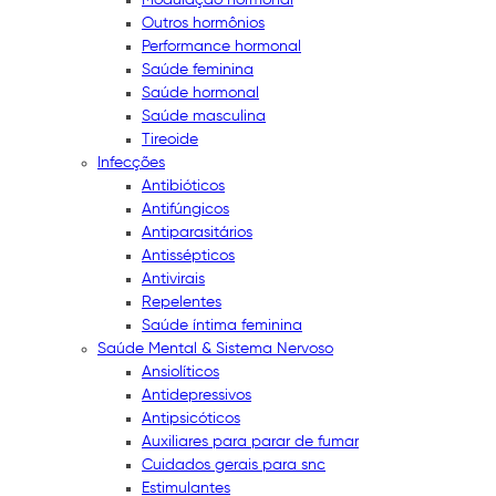
Outros hormônios
Performance hormonal
Saúde feminina
Saúde hormonal
Saúde masculina
Tireoide
Infecções
Antibióticos
Antifúngicos
Antiparasitários
Antissépticos
Antivirais
Repelentes
Saúde íntima feminina
Saúde Mental & Sistema Nervoso
Ansiolíticos
Antidepressivos
Antipsicóticos
Auxiliares para parar de fumar
Cuidados gerais para snc
Estimulantes