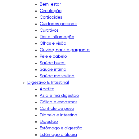
Bem-estar
Circulação
Corticoides
Cuidados pessoais
Curativos
Dor e inflamação
Olhos e visão
Ouvido, nariz e garganta
Pele e cabelo
Saúde bucal
Saúde íntima
Saúde masculina
Digestivo & Intestinal
Apetite
Azia e má digestão
Cólica e espasmos
Controle de peso
Diarreia e intestino
Digestão
Estômago e digestão
Estômago e úlcera