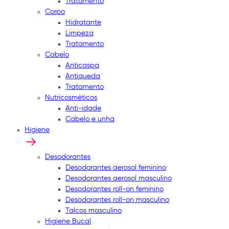
Tratamento
Corpo
Hidratante
Limpeza
Tratamento
Cabelo
Anticaspa
Antiqueda
Tratamento
Nutricosméticos
Anti-idade
Cabelo e unha
Higiene
Desodorantes
Desodorantes aerosol feminino
Desodorantes aerosol masculino
Desodorantes roll-on feminino
Desodorantes roll-on masculino
Talcos masculino
Higiene Bucal