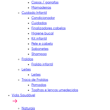
Copos / garrafas
Mamadeiras
Cuidado Infantil
Condicionador
Cuidados
Finalizadores cabelos
Higiene bucal
Kit infantil
Pele e cabelo
Sabonetes
Shampoo
Fraldas
Fralda infantil
Leites
Leites
Troca de Fraldas
Pomadas
Toalhas e lenços umedecidos
Vida Saudável
Naturais