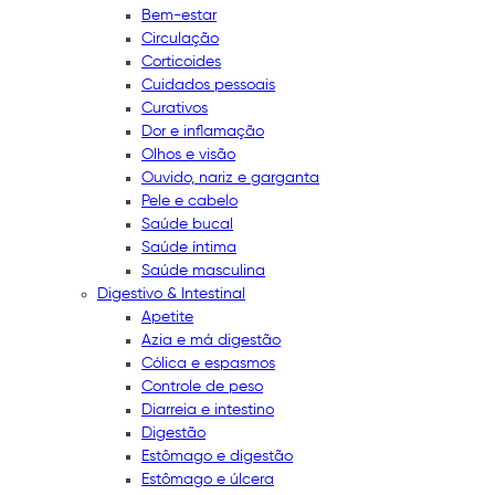
Bem-estar
Circulação
Corticoides
Cuidados pessoais
Curativos
Dor e inflamação
Olhos e visão
Ouvido, nariz e garganta
Pele e cabelo
Saúde bucal
Saúde íntima
Saúde masculina
Digestivo & Intestinal
Apetite
Azia e má digestão
Cólica e espasmos
Controle de peso
Diarreia e intestino
Digestão
Estômago e digestão
Estômago e úlcera