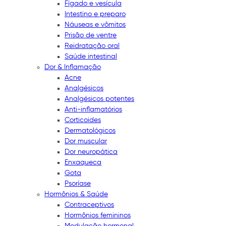
Fígado e vesícula
Intestino e preparo
Náuseas e vômitos
Prisão de ventre
Reidratação oral
Saúde intestinal
Dor & Inflamação
Acne
Analgésicos
Analgésicos potentes
Anti-inflamatórios
Corticoides
Dermatológicos
Dor muscular
Dor neuropática
Enxaqueca
Gota
Psoríase
Hormônios & Saúde
Contraceptivos
Hormônios femininos
Modulação hormonal