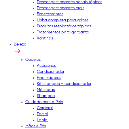
Descongestionantes nasais tópicos
Descongestionantes orais
Expectorantes
Linha completa para gripes
Produtos respiratórios tópicos
Tratamentos para garganta
Xantinas
Beleza
Cabelos
Acessórios
Condicionador
Finalizadores
Kit shampoo + condicionador
Máscaras
Shampoo
Cuidado com a Pele
Corporal
Facial
Labial
Mãos e Pés