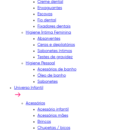
Creme dental
Enxaguantes
Escovas
Fio dental
Fixadores dentais
Higiene Íntima Feminina
Absorventes
Ceras e depilatórios
Sabonetes íntimos
Testes de gravidez
Higiene Pessoal
Acessórios de banho
Óleo de banho
Sabonetes
Universo Infantil
Acessórios
Acessório infantil
Acessórios mães
Brincos
Chupetas / bicos