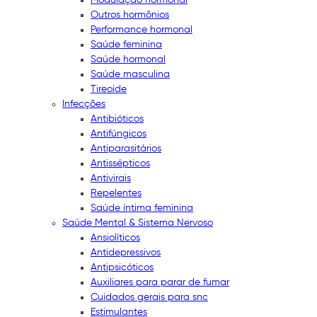
Outros hormônios
Performance hormonal
Saúde feminina
Saúde hormonal
Saúde masculina
Tireoide
Infecções
Antibióticos
Antifúngicos
Antiparasitários
Antissépticos
Antivirais
Repelentes
Saúde íntima feminina
Saúde Mental & Sistema Nervoso
Ansiolíticos
Antidepressivos
Antipsicóticos
Auxiliares para parar de fumar
Cuidados gerais para snc
Estimulantes