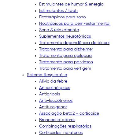
Estimulantes de humor & energia
Estimulantes / tdah
Fitoterápicos para sono
Nootrópicos para bem-estar mental
Sono & relaxamento
Suplementos neurotônicos
Tratamento dependência de álcool
Tratamento para alzheimer
Tratamento para epilepsia
Tratamento para parkinson
Tratamento para vertigem
Sistema Respiratório
Alívio da febre
Anticolinérgicos
Antigripais
Anti-leucotrienos
Antitussígenos
Associação beta2 + corticoide
Broncodilatadores
Combinações respiratórias
Corticoides inalatórios