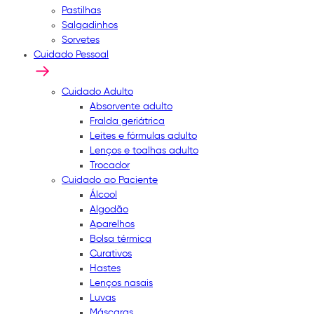
Pastilhas
Salgadinhos
Sorvetes
Cuidado Pessoal
Cuidado Adulto
Absorvente adulto
Fralda geriátrica
Leites e fórmulas adulto
Lenços e toalhas adulto
Trocador
Cuidado ao Paciente
Álcool
Algodão
Aparelhos
Bolsa térmica
Curativos
Hastes
Lenços nasais
Luvas
Máscaras