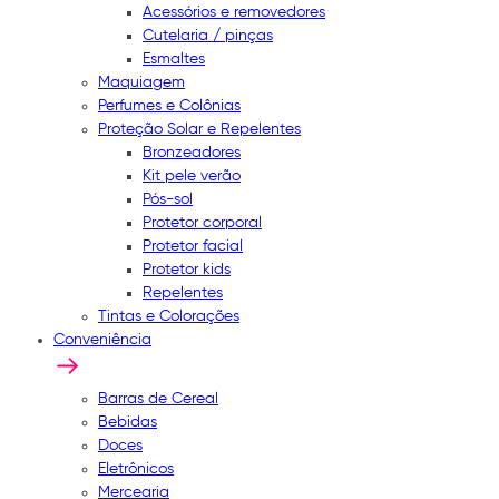
Acessórios e removedores
Cutelaria / pinças
Esmaltes
Maquiagem
Perfumes e Colônias
Proteção Solar e Repelentes
Bronzeadores
Kit pele verão
Pós-sol
Protetor corporal
Protetor facial
Protetor kids
Repelentes
Tintas e Colorações
Conveniência
Barras de Cereal
Bebidas
Doces
Eletrônicos
Mercearia