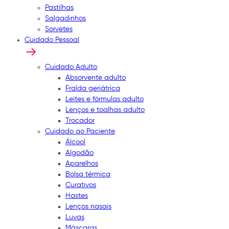
Pastilhas
Salgadinhos
Sorvetes
Cuidado Pessoal
Cuidado Adulto
Absorvente adulto
Fralda geriátrica
Leites e fórmulas adulto
Lenços e toalhas adulto
Trocador
Cuidado ao Paciente
Álcool
Algodão
Aparelhos
Bolsa térmica
Curativos
Hastes
Lenços nasais
Luvas
Máscaras