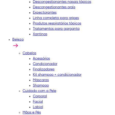
Descongestionantes nasais tópicos
Descongestionantes orais
Expectorantes
Linha completa para gripes
Produtos respiratórios tópicos
Tratamentos para garganta
Xantinas
Beleza
Cabelos
Acessórios
Condicionador
Finalizadores
Kit shampoo + condicionador
Máscaras
Shampoo
Cuidado com a Pele
Corporal
Facial
Labial
Mãos e Pés