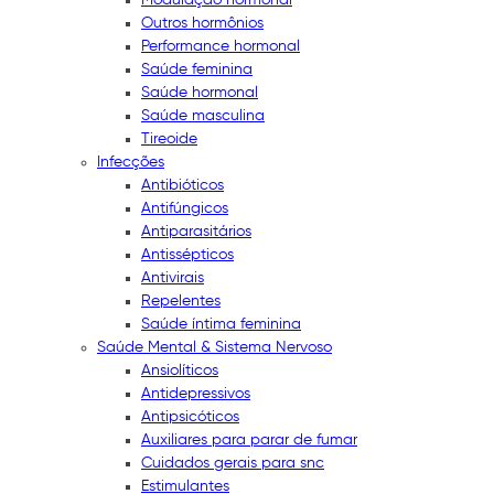
Outros hormônios
Performance hormonal
Saúde feminina
Saúde hormonal
Saúde masculina
Tireoide
Infecções
Antibióticos
Antifúngicos
Antiparasitários
Antissépticos
Antivirais
Repelentes
Saúde íntima feminina
Saúde Mental & Sistema Nervoso
Ansiolíticos
Antidepressivos
Antipsicóticos
Auxiliares para parar de fumar
Cuidados gerais para snc
Estimulantes