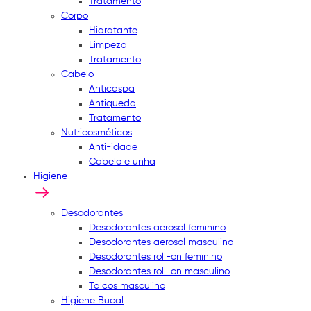
Tratamento
Corpo
Hidratante
Limpeza
Tratamento
Cabelo
Anticaspa
Antiqueda
Tratamento
Nutricosméticos
Anti-idade
Cabelo e unha
Higiene
Desodorantes
Desodorantes aerosol feminino
Desodorantes aerosol masculino
Desodorantes roll-on feminino
Desodorantes roll-on masculino
Talcos masculino
Higiene Bucal