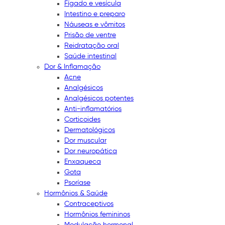
Fígado e vesícula
Intestino e preparo
Náuseas e vômitos
Prisão de ventre
Reidratação oral
Saúde intestinal
Dor & Inflamação
Acne
Analgésicos
Analgésicos potentes
Anti-inflamatórios
Corticoides
Dermatológicos
Dor muscular
Dor neuropática
Enxaqueca
Gota
Psoríase
Hormônios & Saúde
Contraceptivos
Hormônios femininos
Modulação hormonal