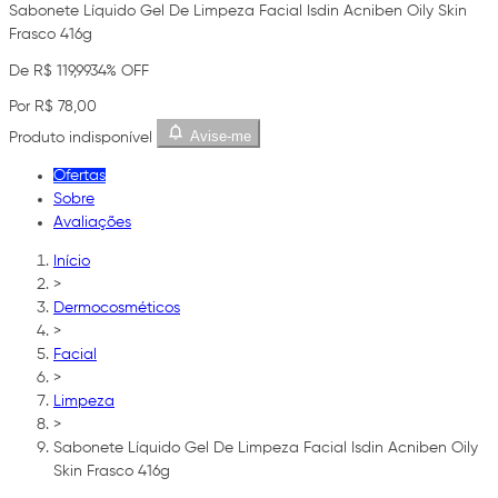
Sabonete Líquido Gel De Limpeza Facial Isdin Acniben Oily Skin
Frasco 416g
De R$ 119,99
34% OFF
Por R$ 78,00
Avise-me
Produto indisponível
Ofertas
Sobre
Avaliações
Início
>
Dermocosméticos
>
Facial
>
Limpeza
>
Sabonete Líquido Gel De Limpeza Facial Isdin Acniben Oily
Skin Frasco 416g