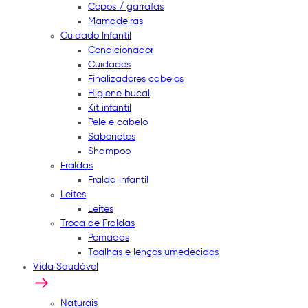
Copos / garrafas
Mamadeiras
Cuidado Infantil
Condicionador
Cuidados
Finalizadores cabelos
Higiene bucal
Kit infantil
Pele e cabelo
Sabonetes
Shampoo
Fraldas
Fralda infantil
Leites
Leites
Troca de Fraldas
Pomadas
Toalhas e lenços umedecidos
Vida Saudável
Naturais