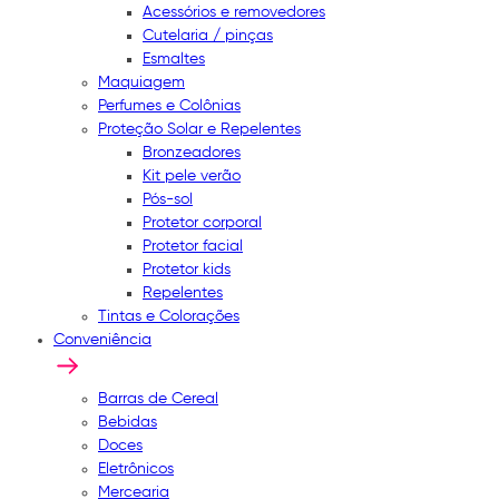
Acessórios e removedores
Cutelaria / pinças
Esmaltes
Maquiagem
Perfumes e Colônias
Proteção Solar e Repelentes
Bronzeadores
Kit pele verão
Pós-sol
Protetor corporal
Protetor facial
Protetor kids
Repelentes
Tintas e Colorações
Conveniência
Barras de Cereal
Bebidas
Doces
Eletrônicos
Mercearia