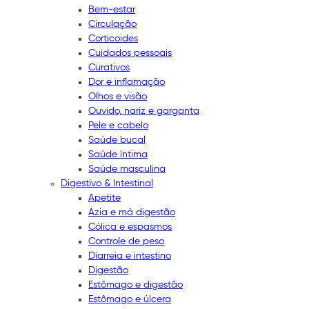
Bem-estar
Circulação
Corticoides
Cuidados pessoais
Curativos
Dor e inflamação
Olhos e visão
Ouvido, nariz e garganta
Pele e cabelo
Saúde bucal
Saúde íntima
Saúde masculina
Digestivo & Intestinal
Apetite
Azia e má digestão
Cólica e espasmos
Controle de peso
Diarreia e intestino
Digestão
Estômago e digestão
Estômago e úlcera