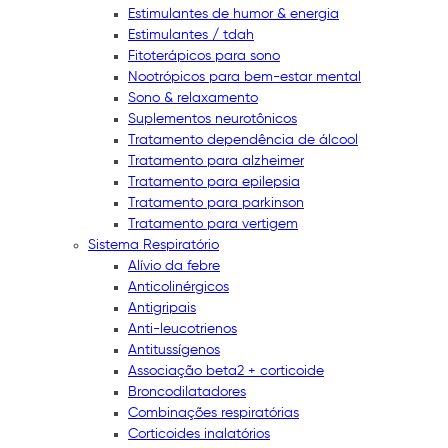
Estimulantes de humor & energia
Estimulantes / tdah
Fitoterápicos para sono
Nootrópicos para bem-estar mental
Sono & relaxamento
Suplementos neurotônicos
Tratamento dependência de álcool
Tratamento para alzheimer
Tratamento para epilepsia
Tratamento para parkinson
Tratamento para vertigem
Sistema Respiratório
Alívio da febre
Anticolinérgicos
Antigripais
Anti-leucotrienos
Antitussígenos
Associação beta2 + corticoide
Broncodilatadores
Combinações respiratórias
Corticoides inalatórios