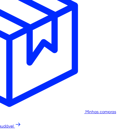
Minhas compras
audável