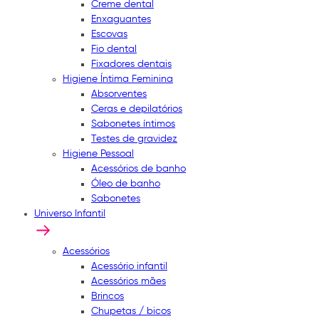
Creme dental
Enxaguantes
Escovas
Fio dental
Fixadores dentais
Higiene Íntima Feminina
Absorventes
Ceras e depilatórios
Sabonetes íntimos
Testes de gravidez
Higiene Pessoal
Acessórios de banho
Óleo de banho
Sabonetes
Universo Infantil
Acessórios
Acessório infantil
Acessórios mães
Brincos
Chupetas / bicos