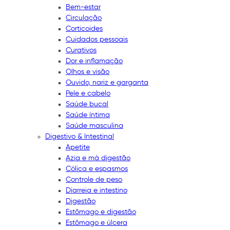
Bem-estar
Circulação
Corticoides
Cuidados pessoais
Curativos
Dor e inflamação
Olhos e visão
Ouvido, nariz e garganta
Pele e cabelo
Saúde bucal
Saúde íntima
Saúde masculina
Digestivo & Intestinal
Apetite
Azia e má digestão
Cólica e espasmos
Controle de peso
Diarreia e intestino
Digestão
Estômago e digestão
Estômago e úlcera