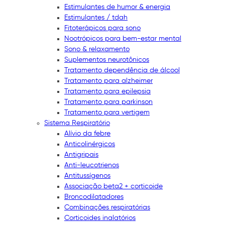
Estimulantes de humor & energia
Estimulantes / tdah
Fitoterápicos para sono
Nootrópicos para bem-estar mental
Sono & relaxamento
Suplementos neurotônicos
Tratamento dependência de álcool
Tratamento para alzheimer
Tratamento para epilepsia
Tratamento para parkinson
Tratamento para vertigem
Sistema Respiratório
Alívio da febre
Anticolinérgicos
Antigripais
Anti-leucotrienos
Antitussígenos
Associação beta2 + corticoide
Broncodilatadores
Combinações respiratórias
Corticoides inalatórios