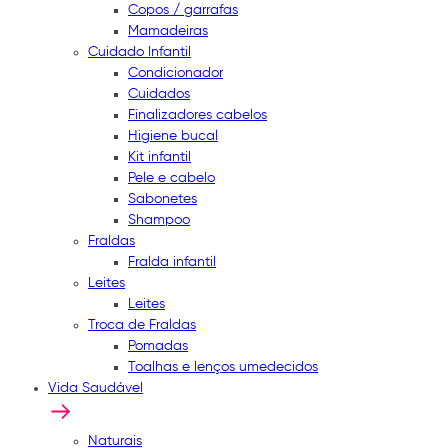
Copos / garrafas
Mamadeiras
Cuidado Infantil
Condicionador
Cuidados
Finalizadores cabelos
Higiene bucal
Kit infantil
Pele e cabelo
Sabonetes
Shampoo
Fraldas
Fralda infantil
Leites
Leites
Troca de Fraldas
Pomadas
Toalhas e lenços umedecidos
Vida Saudável
Naturais