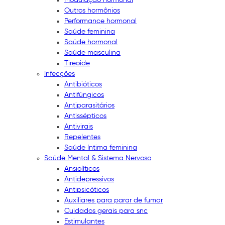
Outros hormônios
Performance hormonal
Saúde feminina
Saúde hormonal
Saúde masculina
Tireoide
Infecções
Antibióticos
Antifúngicos
Antiparasitários
Antissépticos
Antivirais
Repelentes
Saúde íntima feminina
Saúde Mental & Sistema Nervoso
Ansiolíticos
Antidepressivos
Antipsicóticos
Auxiliares para parar de fumar
Cuidados gerais para snc
Estimulantes