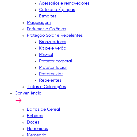
Acessórios e removedores
Cutelaria / pinças
Esmaltes
Maquiagem
Perfumes e Colônias
Proteção Solar e Repelentes
Bronzeadores
Kit pele verão
Pós-sol
Protetor corporal
Protetor facial
Protetor kids
Repelentes
Tintas e Colorações
Conveniência
Barras de Cereal
Bebidas
Doces
Eletrônicos
Mercearia