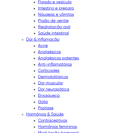
Fígado e vesícula
Intestino e preparo
Náuseas e vômitos
Prisão de ventre
Reidratação oral
Saúde intestinal
Dor & Inflamação
Acne
Analgésicos
Analgésicos potentes
Anti-inflamatórios
Corticoides
Dermatológicos
Dor muscular
Dor neuropática
Enxaqueca
Gota
Psoríase
Hormônios & Saúde
Contraceptivos
Hormônios femininos
Modulação hormonal