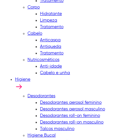
Tratamento
Corpo
Hidratante
Limpeza
Tratamento
Cabelo
Anticaspa
Antiqueda
Tratamento
Nutricosméticos
Anti-idade
Cabelo e unha
Higiene
Desodorantes
Desodorantes aerosol feminino
Desodorantes aerosol masculino
Desodorantes roll-on feminino
Desodorantes roll-on masculino
Talcos masculino
Higiene Bucal