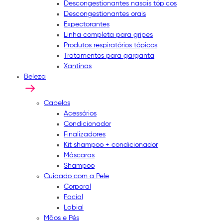
Descongestionantes nasais tópicos
Descongestionantes orais
Expectorantes
Linha completa para gripes
Produtos respiratórios tópicos
Tratamentos para garganta
Xantinas
Beleza
Cabelos
Acessórios
Condicionador
Finalizadores
Kit shampoo + condicionador
Máscaras
Shampoo
Cuidado com a Pele
Corporal
Facial
Labial
Mãos e Pés