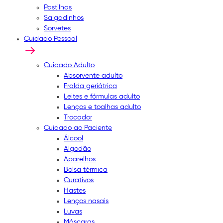
Pastilhas
Salgadinhos
Sorvetes
Cuidado Pessoal
Cuidado Adulto
Absorvente adulto
Fralda geriátrica
Leites e fórmulas adulto
Lenços e toalhas adulto
Trocador
Cuidado ao Paciente
Álcool
Algodão
Aparelhos
Bolsa térmica
Curativos
Hastes
Lenços nasais
Luvas
Máscaras