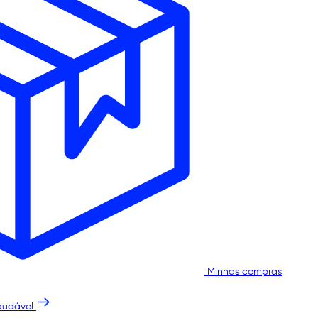
Minhas compras
audável