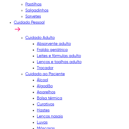
Pastilhas
Salgadinhos
Sorvetes
Cuidado Pessoal
Cuidado Adulto
Absorvente adulto
Fralda geriátrica
Leites e fórmulas adulto
Lenços e toalhas adulto
Trocador
Cuidado ao Paciente
Álcool
Algodão
Aparelhos
Bolsa térmica
Curativos
Hastes
Lenços nasais
Luvas
Máscaras