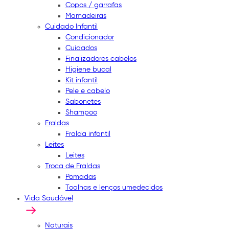
Copos / garrafas
Mamadeiras
Cuidado Infantil
Condicionador
Cuidados
Finalizadores cabelos
Higiene bucal
Kit infantil
Pele e cabelo
Sabonetes
Shampoo
Fraldas
Fralda infantil
Leites
Leites
Troca de Fraldas
Pomadas
Toalhas e lenços umedecidos
Vida Saudável
Naturais