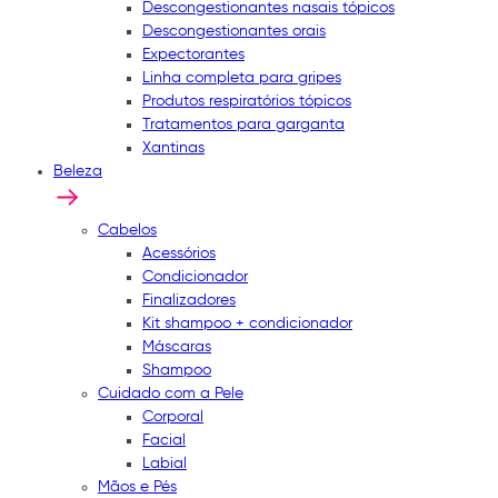
Descongestionantes nasais tópicos
Descongestionantes orais
Expectorantes
Linha completa para gripes
Produtos respiratórios tópicos
Tratamentos para garganta
Xantinas
Beleza
Cabelos
Acessórios
Condicionador
Finalizadores
Kit shampoo + condicionador
Máscaras
Shampoo
Cuidado com a Pele
Corporal
Facial
Labial
Mãos e Pés