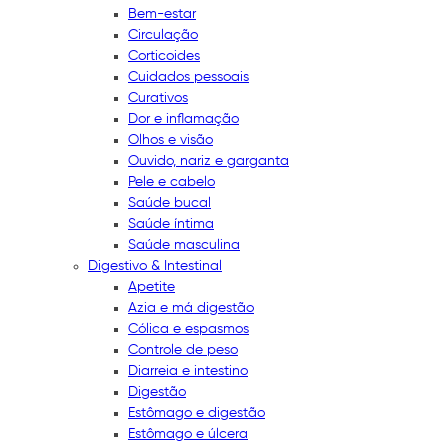
Bem-estar
Circulação
Corticoides
Cuidados pessoais
Curativos
Dor e inflamação
Olhos e visão
Ouvido, nariz e garganta
Pele e cabelo
Saúde bucal
Saúde íntima
Saúde masculina
Digestivo & Intestinal
Apetite
Azia e má digestão
Cólica e espasmos
Controle de peso
Diarreia e intestino
Digestão
Estômago e digestão
Estômago e úlcera