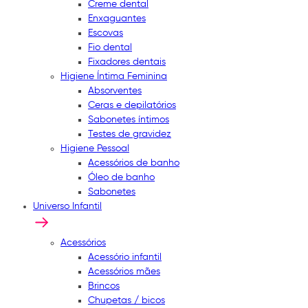
Creme dental
Enxaguantes
Escovas
Fio dental
Fixadores dentais
Higiene Íntima Feminina
Absorventes
Ceras e depilatórios
Sabonetes íntimos
Testes de gravidez
Higiene Pessoal
Acessórios de banho
Óleo de banho
Sabonetes
Universo Infantil
Acessórios
Acessório infantil
Acessórios mães
Brincos
Chupetas / bicos