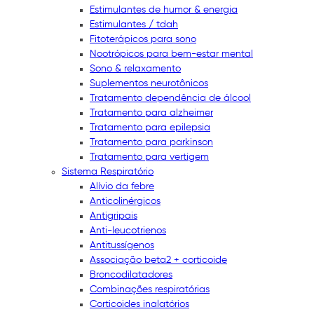
Estimulantes de humor & energia
Estimulantes / tdah
Fitoterápicos para sono
Nootrópicos para bem-estar mental
Sono & relaxamento
Suplementos neurotônicos
Tratamento dependência de álcool
Tratamento para alzheimer
Tratamento para epilepsia
Tratamento para parkinson
Tratamento para vertigem
Sistema Respiratório
Alívio da febre
Anticolinérgicos
Antigripais
Anti-leucotrienos
Antitussígenos
Associação beta2 + corticoide
Broncodilatadores
Combinações respiratórias
Corticoides inalatórios