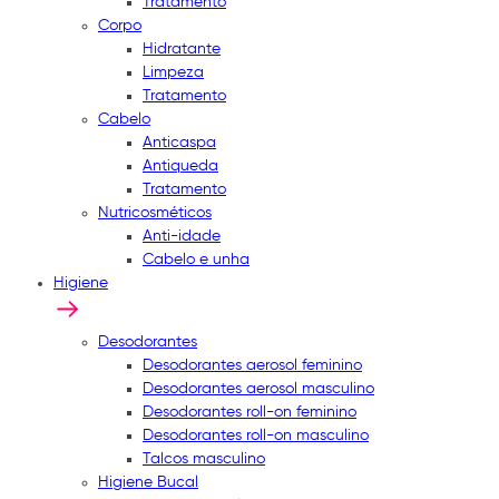
Tratamento
Corpo
Hidratante
Limpeza
Tratamento
Cabelo
Anticaspa
Antiqueda
Tratamento
Nutricosméticos
Anti-idade
Cabelo e unha
Higiene
Desodorantes
Desodorantes aerosol feminino
Desodorantes aerosol masculino
Desodorantes roll-on feminino
Desodorantes roll-on masculino
Talcos masculino
Higiene Bucal