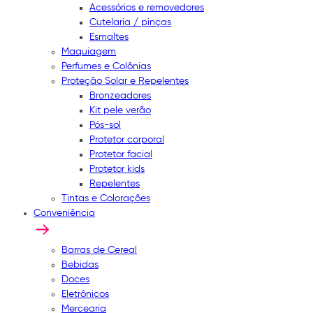
Acessórios e removedores
Cutelaria / pinças
Esmaltes
Maquiagem
Perfumes e Colônias
Proteção Solar e Repelentes
Bronzeadores
Kit pele verão
Pós-sol
Protetor corporal
Protetor facial
Protetor kids
Repelentes
Tintas e Colorações
Conveniência
Barras de Cereal
Bebidas
Doces
Eletrônicos
Mercearia