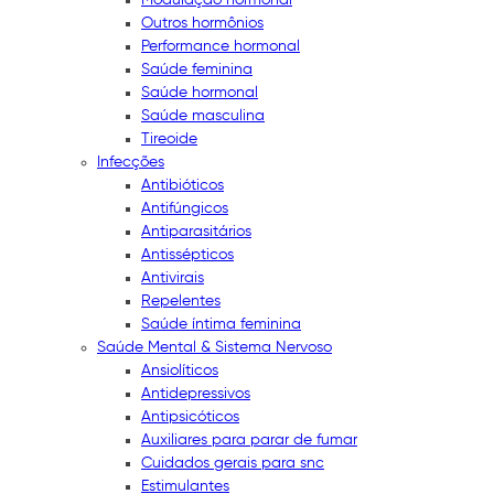
Outros hormônios
Performance hormonal
Saúde feminina
Saúde hormonal
Saúde masculina
Tireoide
Infecções
Antibióticos
Antifúngicos
Antiparasitários
Antissépticos
Antivirais
Repelentes
Saúde íntima feminina
Saúde Mental & Sistema Nervoso
Ansiolíticos
Antidepressivos
Antipsicóticos
Auxiliares para parar de fumar
Cuidados gerais para snc
Estimulantes