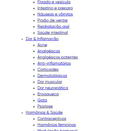
Fígado e vesícula
Intestino e preparo
Náuseas e vômitos
Prisão de ventre
Reidratação oral
Saúde intestinal
Dor & Inflamação
Acne
Analgésicos
Analgésicos potentes
Anti-inflamatórios
Corticoides
Dermatológicos
Dor muscular
Dor neuropática
Enxaqueca
Gota
Psoríase
Hormônios & Saúde
Contraceptivos
Hormônios femininos
Modulação hormonal