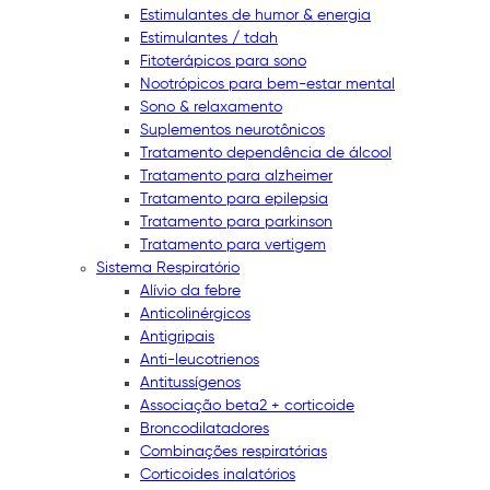
Estimulantes de humor & energia
Estimulantes / tdah
Fitoterápicos para sono
Nootrópicos para bem-estar mental
Sono & relaxamento
Suplementos neurotônicos
Tratamento dependência de álcool
Tratamento para alzheimer
Tratamento para epilepsia
Tratamento para parkinson
Tratamento para vertigem
Sistema Respiratório
Alívio da febre
Anticolinérgicos
Antigripais
Anti-leucotrienos
Antitussígenos
Associação beta2 + corticoide
Broncodilatadores
Combinações respiratórias
Corticoides inalatórios