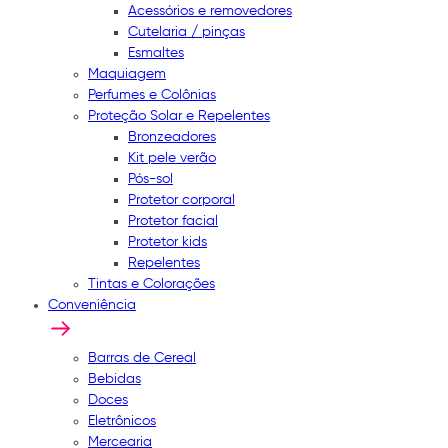
Acessórios e removedores
Cutelaria / pinças
Esmaltes
Maquiagem
Perfumes e Colônias
Proteção Solar e Repelentes
Bronzeadores
Kit pele verão
Pós-sol
Protetor corporal
Protetor facial
Protetor kids
Repelentes
Tintas e Colorações
Conveniência
Barras de Cereal
Bebidas
Doces
Eletrônicos
Mercearia