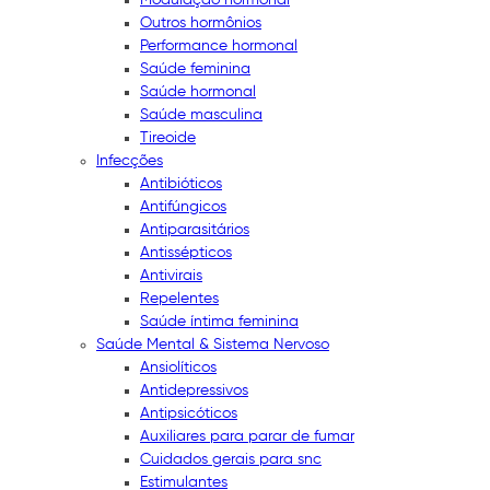
Outros hormônios
Performance hormonal
Saúde feminina
Saúde hormonal
Saúde masculina
Tireoide
Infecções
Antibióticos
Antifúngicos
Antiparasitários
Antissépticos
Antivirais
Repelentes
Saúde íntima feminina
Saúde Mental & Sistema Nervoso
Ansiolíticos
Antidepressivos
Antipsicóticos
Auxiliares para parar de fumar
Cuidados gerais para snc
Estimulantes