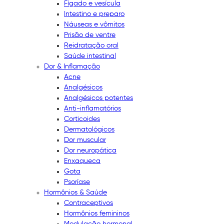
Fígado e vesícula
Intestino e preparo
Náuseas e vômitos
Prisão de ventre
Reidratação oral
Saúde intestinal
Dor & Inflamação
Acne
Analgésicos
Analgésicos potentes
Anti-inflamatórios
Corticoides
Dermatológicos
Dor muscular
Dor neuropática
Enxaqueca
Gota
Psoríase
Hormônios & Saúde
Contraceptivos
Hormônios femininos
Modulação hormonal