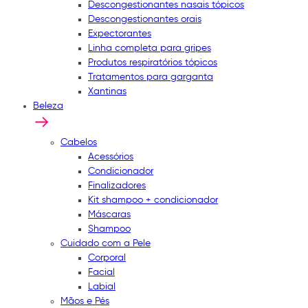
Descongestionantes nasais tópicos
Descongestionantes orais
Expectorantes
Linha completa para gripes
Produtos respiratórios tópicos
Tratamentos para garganta
Xantinas
Beleza
Cabelos
Acessórios
Condicionador
Finalizadores
Kit shampoo + condicionador
Máscaras
Shampoo
Cuidado com a Pele
Corporal
Facial
Labial
Mãos e Pés