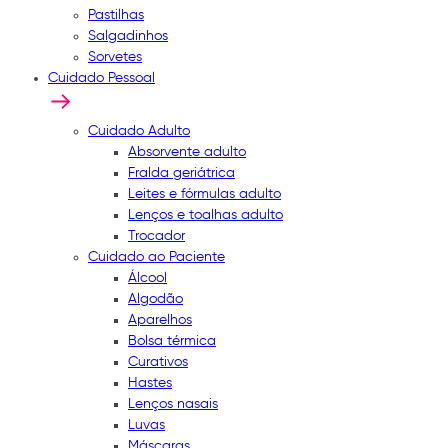
Pastilhas
Salgadinhos
Sorvetes
Cuidado Pessoal
Cuidado Adulto
Absorvente adulto
Fralda geriátrica
Leites e fórmulas adulto
Lenços e toalhas adulto
Trocador
Cuidado ao Paciente
Álcool
Algodão
Aparelhos
Bolsa térmica
Curativos
Hastes
Lenços nasais
Luvas
Máscaras