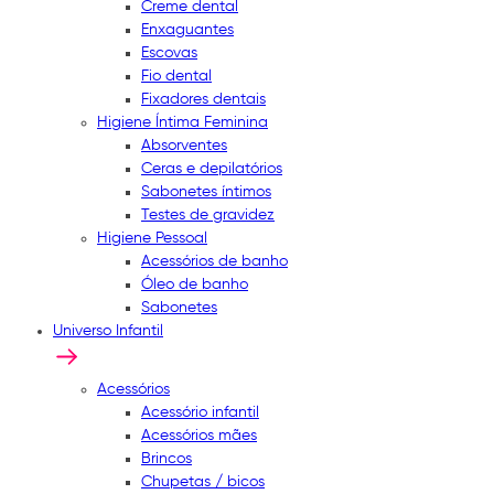
Creme dental
Enxaguantes
Escovas
Fio dental
Fixadores dentais
Higiene Íntima Feminina
Absorventes
Ceras e depilatórios
Sabonetes íntimos
Testes de gravidez
Higiene Pessoal
Acessórios de banho
Óleo de banho
Sabonetes
Universo Infantil
Acessórios
Acessório infantil
Acessórios mães
Brincos
Chupetas / bicos