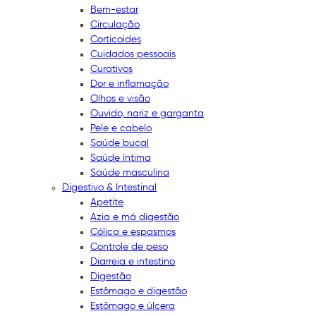
Bem-estar
Circulação
Corticoides
Cuidados pessoais
Curativos
Dor e inflamação
Olhos e visão
Ouvido, nariz e garganta
Pele e cabelo
Saúde bucal
Saúde íntima
Saúde masculina
Digestivo & Intestinal
Apetite
Azia e má digestão
Cólica e espasmos
Controle de peso
Diarreia e intestino
Digestão
Estômago e digestão
Estômago e úlcera