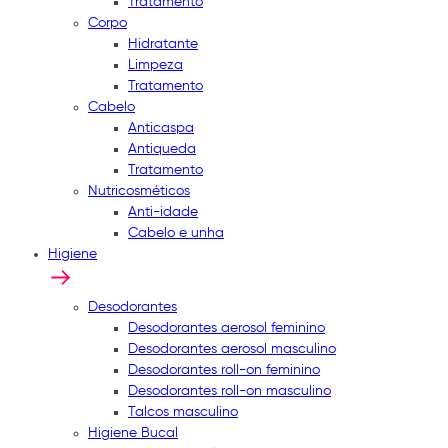
Tratamento
Corpo
Hidratante
Limpeza
Tratamento
Cabelo
Anticaspa
Antiqueda
Tratamento
Nutricosméticos
Anti-idade
Cabelo e unha
Higiene
Desodorantes
Desodorantes aerosol feminino
Desodorantes aerosol masculino
Desodorantes roll-on feminino
Desodorantes roll-on masculino
Talcos masculino
Higiene Bucal