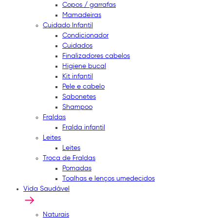
Copos / garrafas
Mamadeiras
Cuidado Infantil
Condicionador
Cuidados
Finalizadores cabelos
Higiene bucal
Kit infantil
Pele e cabelo
Sabonetes
Shampoo
Fraldas
Fralda infantil
Leites
Leites
Troca de Fraldas
Pomadas
Toalhas e lenços umedecidos
Vida Saudável
Naturais