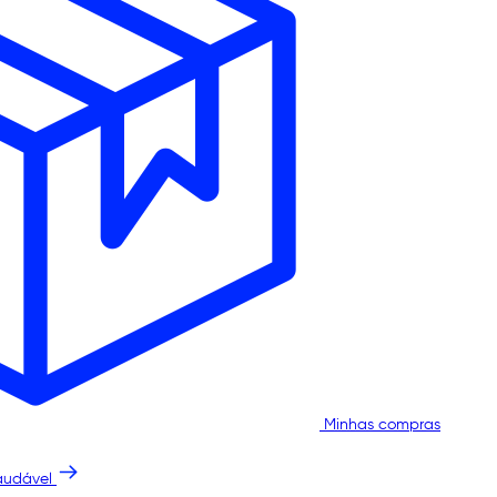
Minhas compras
audável