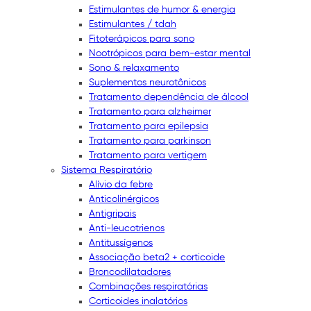
Estimulantes de humor & energia
Estimulantes / tdah
Fitoterápicos para sono
Nootrópicos para bem-estar mental
Sono & relaxamento
Suplementos neurotônicos
Tratamento dependência de álcool
Tratamento para alzheimer
Tratamento para epilepsia
Tratamento para parkinson
Tratamento para vertigem
Sistema Respiratório
Alívio da febre
Anticolinérgicos
Antigripais
Anti-leucotrienos
Antitussígenos
Associação beta2 + corticoide
Broncodilatadores
Combinações respiratórias
Corticoides inalatórios