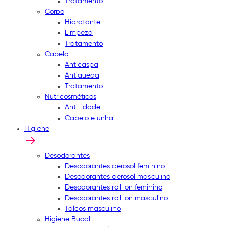
Tratamento
Corpo
Hidratante
Limpeza
Tratamento
Cabelo
Anticaspa
Antiqueda
Tratamento
Nutricosméticos
Anti-idade
Cabelo e unha
Higiene
Desodorantes
Desodorantes aerosol feminino
Desodorantes aerosol masculino
Desodorantes roll-on feminino
Desodorantes roll-on masculino
Talcos masculino
Higiene Bucal