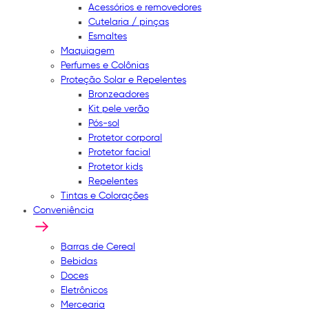
Acessórios e removedores
Cutelaria / pinças
Esmaltes
Maquiagem
Perfumes e Colônias
Proteção Solar e Repelentes
Bronzeadores
Kit pele verão
Pós-sol
Protetor corporal
Protetor facial
Protetor kids
Repelentes
Tintas e Colorações
Conveniência
Barras de Cereal
Bebidas
Doces
Eletrônicos
Mercearia