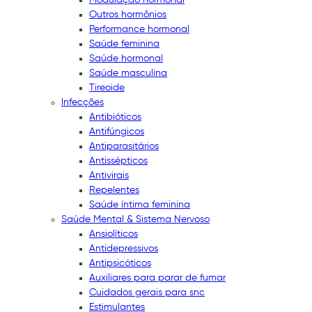
Outros hormônios
Performance hormonal
Saúde feminina
Saúde hormonal
Saúde masculina
Tireoide
Infecções
Antibióticos
Antifúngicos
Antiparasitários
Antissépticos
Antivirais
Repelentes
Saúde íntima feminina
Saúde Mental & Sistema Nervoso
Ansiolíticos
Antidepressivos
Antipsicóticos
Auxiliares para parar de fumar
Cuidados gerais para snc
Estimulantes