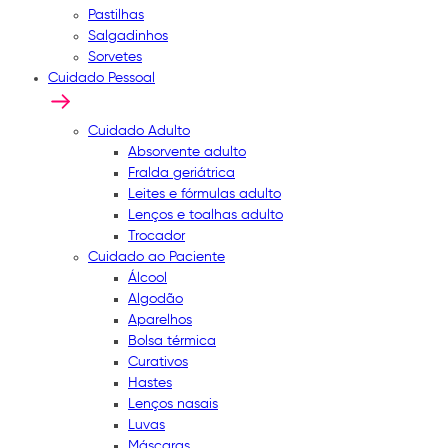
Pastilhas
Salgadinhos
Sorvetes
Cuidado Pessoal
Cuidado Adulto
Absorvente adulto
Fralda geriátrica
Leites e fórmulas adulto
Lenços e toalhas adulto
Trocador
Cuidado ao Paciente
Álcool
Algodão
Aparelhos
Bolsa térmica
Curativos
Hastes
Lenços nasais
Luvas
Máscaras