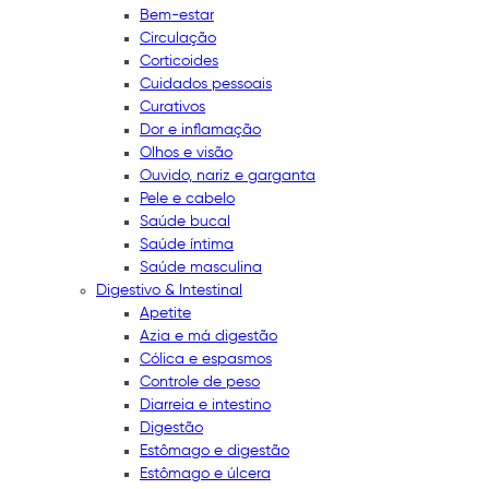
Bem-estar
Circulação
Corticoides
Cuidados pessoais
Curativos
Dor e inflamação
Olhos e visão
Ouvido, nariz e garganta
Pele e cabelo
Saúde bucal
Saúde íntima
Saúde masculina
Digestivo & Intestinal
Apetite
Azia e má digestão
Cólica e espasmos
Controle de peso
Diarreia e intestino
Digestão
Estômago e digestão
Estômago e úlcera