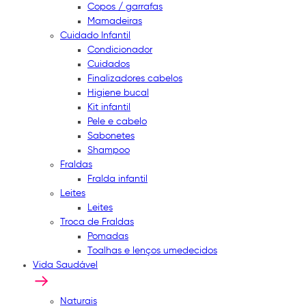
Copos / garrafas
Mamadeiras
Cuidado Infantil
Condicionador
Cuidados
Finalizadores cabelos
Higiene bucal
Kit infantil
Pele e cabelo
Sabonetes
Shampoo
Fraldas
Fralda infantil
Leites
Leites
Troca de Fraldas
Pomadas
Toalhas e lenços umedecidos
Vida Saudável
Naturais