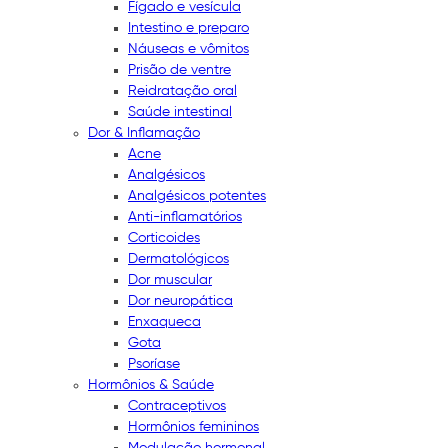
Fígado e vesícula
Intestino e preparo
Náuseas e vômitos
Prisão de ventre
Reidratação oral
Saúde intestinal
Dor & Inflamação
Acne
Analgésicos
Analgésicos potentes
Anti-inflamatórios
Corticoides
Dermatológicos
Dor muscular
Dor neuropática
Enxaqueca
Gota
Psoríase
Hormônios & Saúde
Contraceptivos
Hormônios femininos
Modulação hormonal