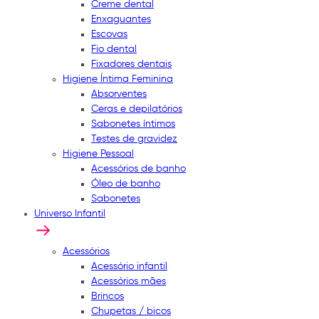
Creme dental
Enxaguantes
Escovas
Fio dental
Fixadores dentais
Higiene Íntima Feminina
Absorventes
Ceras e depilatórios
Sabonetes íntimos
Testes de gravidez
Higiene Pessoal
Acessórios de banho
Óleo de banho
Sabonetes
Universo Infantil
Acessórios
Acessório infantil
Acessórios mães
Brincos
Chupetas / bicos