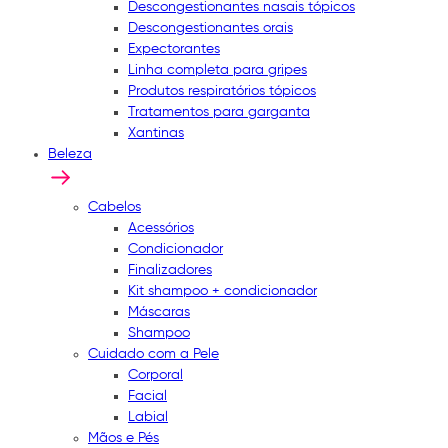
Descongestionantes nasais tópicos
Descongestionantes orais
Expectorantes
Linha completa para gripes
Produtos respiratórios tópicos
Tratamentos para garganta
Xantinas
Beleza
Cabelos
Acessórios
Condicionador
Finalizadores
Kit shampoo + condicionador
Máscaras
Shampoo
Cuidado com a Pele
Corporal
Facial
Labial
Mãos e Pés