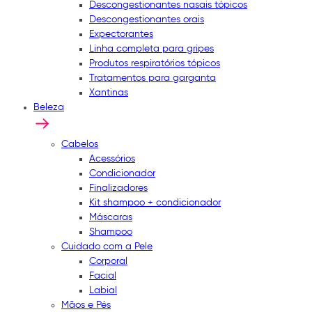
Descongestionantes nasais tópicos
Descongestionantes orais
Expectorantes
Linha completa para gripes
Produtos respiratórios tópicos
Tratamentos para garganta
Xantinas
Beleza
Cabelos
Acessórios
Condicionador
Finalizadores
Kit shampoo + condicionador
Máscaras
Shampoo
Cuidado com a Pele
Corporal
Facial
Labial
Mãos e Pés