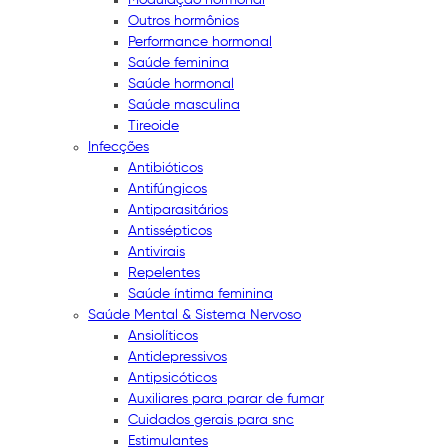
Outros hormônios
Performance hormonal
Saúde feminina
Saúde hormonal
Saúde masculina
Tireoide
Infecções
Antibióticos
Antifúngicos
Antiparasitários
Antissépticos
Antivirais
Repelentes
Saúde íntima feminina
Saúde Mental & Sistema Nervoso
Ansiolíticos
Antidepressivos
Antipsicóticos
Auxiliares para parar de fumar
Cuidados gerais para snc
Estimulantes