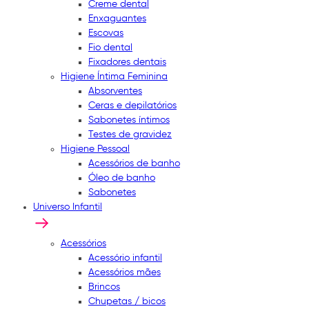
Creme dental
Enxaguantes
Escovas
Fio dental
Fixadores dentais
Higiene Íntima Feminina
Absorventes
Ceras e depilatórios
Sabonetes íntimos
Testes de gravidez
Higiene Pessoal
Acessórios de banho
Óleo de banho
Sabonetes
Universo Infantil
Acessórios
Acessório infantil
Acessórios mães
Brincos
Chupetas / bicos