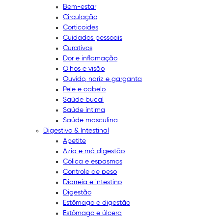
Bem-estar
Circulação
Corticoides
Cuidados pessoais
Curativos
Dor e inflamação
Olhos e visão
Ouvido, nariz e garganta
Pele e cabelo
Saúde bucal
Saúde íntima
Saúde masculina
Digestivo & Intestinal
Apetite
Azia e má digestão
Cólica e espasmos
Controle de peso
Diarreia e intestino
Digestão
Estômago e digestão
Estômago e úlcera