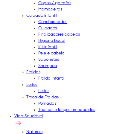
Copos / garrafas
Mamadeiras
Cuidado Infantil
Condicionador
Cuidados
Finalizadores cabelos
Higiene bucal
Kit infantil
Pele e cabelo
Sabonetes
Shampoo
Fraldas
Fralda infantil
Leites
Leites
Troca de Fraldas
Pomadas
Toalhas e lenços umedecidos
Vida Saudável
Naturais