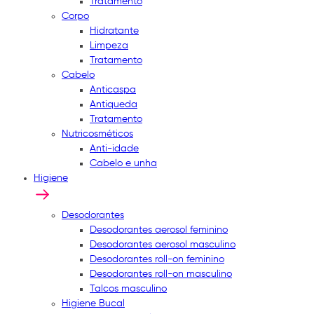
Tratamento
Corpo
Hidratante
Limpeza
Tratamento
Cabelo
Anticaspa
Antiqueda
Tratamento
Nutricosméticos
Anti-idade
Cabelo e unha
Higiene
Desodorantes
Desodorantes aerosol feminino
Desodorantes aerosol masculino
Desodorantes roll-on feminino
Desodorantes roll-on masculino
Talcos masculino
Higiene Bucal