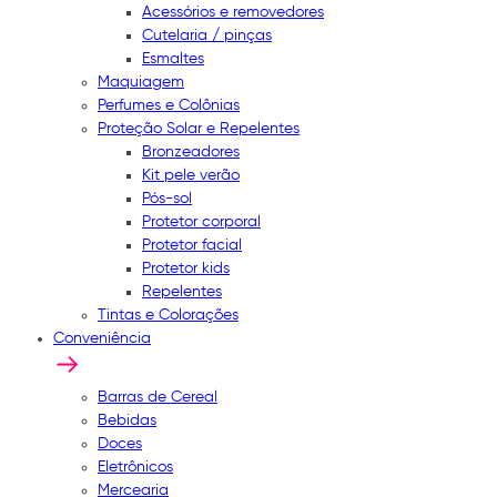
Acessórios e removedores
Cutelaria / pinças
Esmaltes
Maquiagem
Perfumes e Colônias
Proteção Solar e Repelentes
Bronzeadores
Kit pele verão
Pós-sol
Protetor corporal
Protetor facial
Protetor kids
Repelentes
Tintas e Colorações
Conveniência
Barras de Cereal
Bebidas
Doces
Eletrônicos
Mercearia