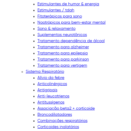
Estimulantes de humor & energia
Estimulantes / tdah
Fitoterápicos para sono
Nootrópicos para bem-estar mental
Sono & relaxamento
Suplementos neurotônicos
Tratamento dependência de álcool
Tratamento para alzheimer
Tratamento para epilepsia
Tratamento para parkinson
Tratamento para vertigem
Sistema Respiratório
Alívio da febre
Anticolinérgicos
Antigripais
Anti-leucotrienos
Antitussígenos
Associação beta2 + corticoide
Broncodilatadores
Combinações respiratórias
Corticoides inalatórios