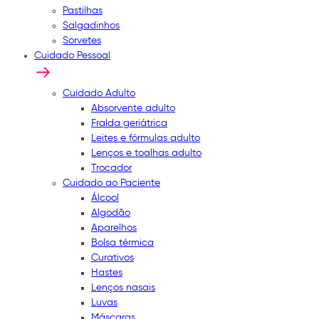
Pastilhas
Salgadinhos
Sorvetes
Cuidado Pessoal
Cuidado Adulto
Absorvente adulto
Fralda geriátrica
Leites e fórmulas adulto
Lenços e toalhas adulto
Trocador
Cuidado ao Paciente
Álcool
Algodão
Aparelhos
Bolsa térmica
Curativos
Hastes
Lenços nasais
Luvas
Máscaras