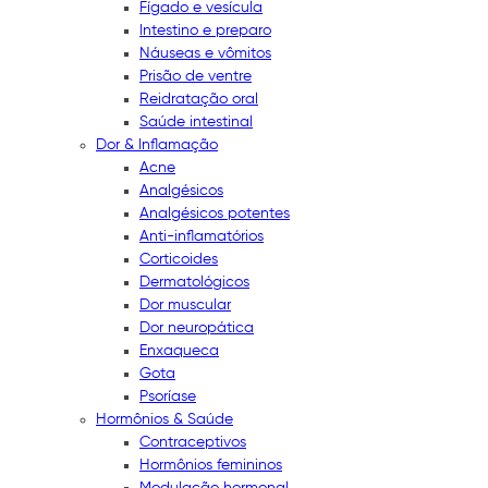
Fígado e vesícula
Intestino e preparo
Náuseas e vômitos
Prisão de ventre
Reidratação oral
Saúde intestinal
Dor & Inflamação
Acne
Analgésicos
Analgésicos potentes
Anti-inflamatórios
Corticoides
Dermatológicos
Dor muscular
Dor neuropática
Enxaqueca
Gota
Psoríase
Hormônios & Saúde
Contraceptivos
Hormônios femininos
Modulação hormonal