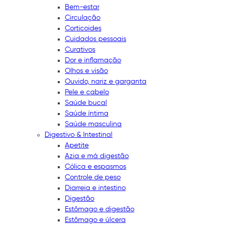
Bem-estar
Circulação
Corticoides
Cuidados pessoais
Curativos
Dor e inflamação
Olhos e visão
Ouvido, nariz e garganta
Pele e cabelo
Saúde bucal
Saúde íntima
Saúde masculina
Digestivo & Intestinal
Apetite
Azia e má digestão
Cólica e espasmos
Controle de peso
Diarreia e intestino
Digestão
Estômago e digestão
Estômago e úlcera