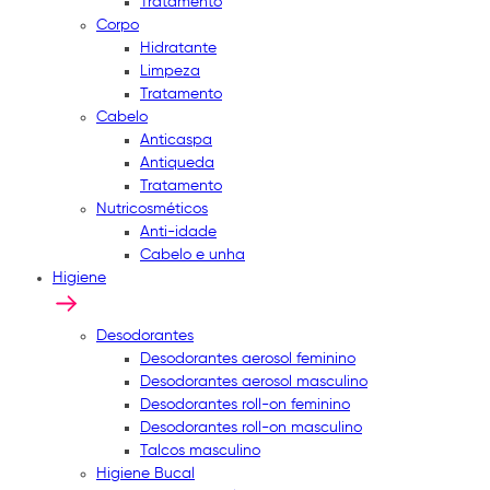
Tratamento
Corpo
Hidratante
Limpeza
Tratamento
Cabelo
Anticaspa
Antiqueda
Tratamento
Nutricosméticos
Anti-idade
Cabelo e unha
Higiene
Desodorantes
Desodorantes aerosol feminino
Desodorantes aerosol masculino
Desodorantes roll-on feminino
Desodorantes roll-on masculino
Talcos masculino
Higiene Bucal