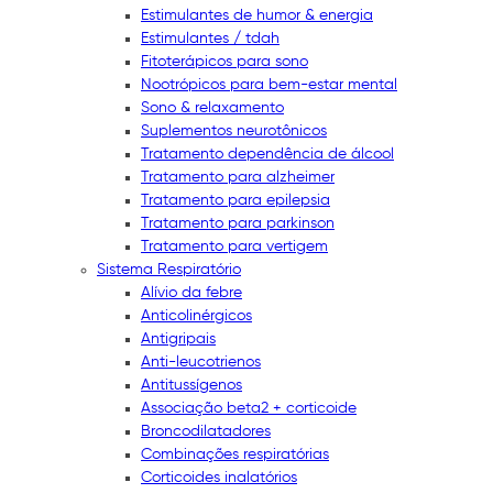
Estimulantes de humor & energia
Estimulantes / tdah
Fitoterápicos para sono
Nootrópicos para bem-estar mental
Sono & relaxamento
Suplementos neurotônicos
Tratamento dependência de álcool
Tratamento para alzheimer
Tratamento para epilepsia
Tratamento para parkinson
Tratamento para vertigem
Sistema Respiratório
Alívio da febre
Anticolinérgicos
Antigripais
Anti-leucotrienos
Antitussígenos
Associação beta2 + corticoide
Broncodilatadores
Combinações respiratórias
Corticoides inalatórios