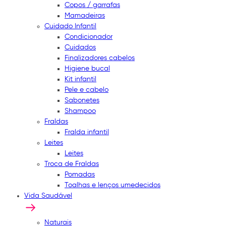
Copos / garrafas
Mamadeiras
Cuidado Infantil
Condicionador
Cuidados
Finalizadores cabelos
Higiene bucal
Kit infantil
Pele e cabelo
Sabonetes
Shampoo
Fraldas
Fralda infantil
Leites
Leites
Troca de Fraldas
Pomadas
Toalhas e lenços umedecidos
Vida Saudável
Naturais