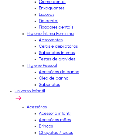
Creme dental
Enxaguantes
Escovas
Fio dental
Fixadores dentais
Higiene Íntima Feminina
Absorventes
Ceras e depilatórios
Sabonetes íntimos
Testes de gravidez
Higiene Pessoal
Acessórios de banho
Óleo de banho
Sabonetes
Universo Infantil
Acessórios
Acessório infantil
Acessórios mães
Brincos
Chupetas / bicos