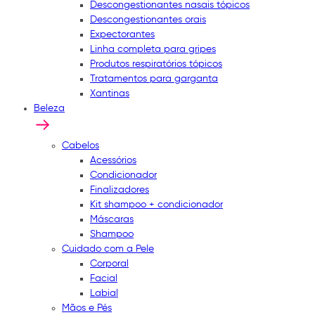
Descongestionantes nasais tópicos
Descongestionantes orais
Expectorantes
Linha completa para gripes
Produtos respiratórios tópicos
Tratamentos para garganta
Xantinas
Beleza
Cabelos
Acessórios
Condicionador
Finalizadores
Kit shampoo + condicionador
Máscaras
Shampoo
Cuidado com a Pele
Corporal
Facial
Labial
Mãos e Pés