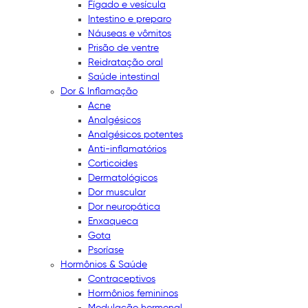
Fígado e vesícula
Intestino e preparo
Náuseas e vômitos
Prisão de ventre
Reidratação oral
Saúde intestinal
Dor & Inflamação
Acne
Analgésicos
Analgésicos potentes
Anti-inflamatórios
Corticoides
Dermatológicos
Dor muscular
Dor neuropática
Enxaqueca
Gota
Psoríase
Hormônios & Saúde
Contraceptivos
Hormônios femininos
Modulação hormonal