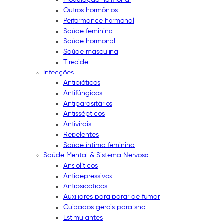
Outros hormônios
Performance hormonal
Saúde feminina
Saúde hormonal
Saúde masculina
Tireoide
Infecções
Antibióticos
Antifúngicos
Antiparasitários
Antissépticos
Antivirais
Repelentes
Saúde íntima feminina
Saúde Mental & Sistema Nervoso
Ansiolíticos
Antidepressivos
Antipsicóticos
Auxiliares para parar de fumar
Cuidados gerais para snc
Estimulantes