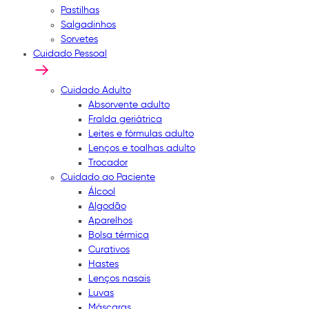
Pastilhas
Salgadinhos
Sorvetes
Cuidado Pessoal
Cuidado Adulto
Absorvente adulto
Fralda geriátrica
Leites e fórmulas adulto
Lenços e toalhas adulto
Trocador
Cuidado ao Paciente
Álcool
Algodão
Aparelhos
Bolsa térmica
Curativos
Hastes
Lenços nasais
Luvas
Máscaras