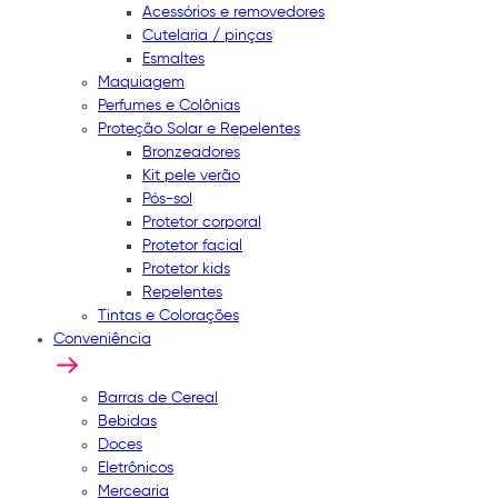
Acessórios e removedores
Cutelaria / pinças
Esmaltes
Maquiagem
Perfumes e Colônias
Proteção Solar e Repelentes
Bronzeadores
Kit pele verão
Pós-sol
Protetor corporal
Protetor facial
Protetor kids
Repelentes
Tintas e Colorações
Conveniência
Barras de Cereal
Bebidas
Doces
Eletrônicos
Mercearia