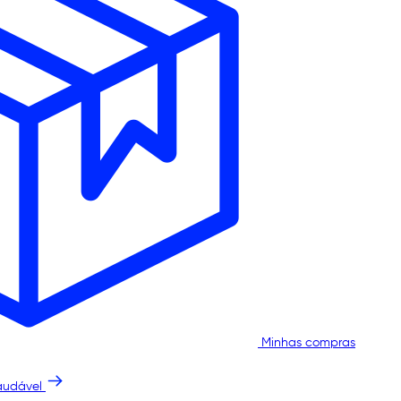
Minhas compras
audável