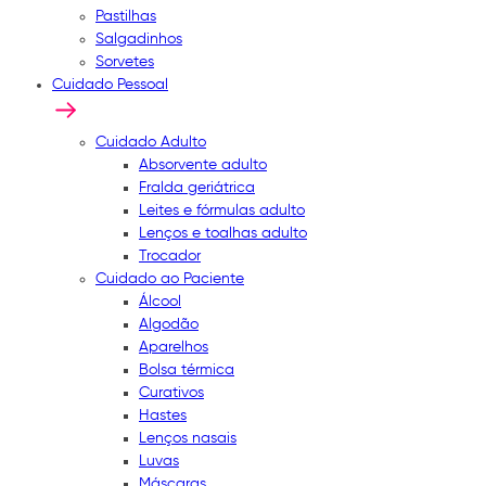
Pastilhas
Salgadinhos
Sorvetes
Cuidado Pessoal
Cuidado Adulto
Absorvente adulto
Fralda geriátrica
Leites e fórmulas adulto
Lenços e toalhas adulto
Trocador
Cuidado ao Paciente
Álcool
Algodão
Aparelhos
Bolsa térmica
Curativos
Hastes
Lenços nasais
Luvas
Máscaras