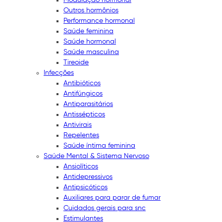
Outros hormônios
Performance hormonal
Saúde feminina
Saúde hormonal
Saúde masculina
Tireoide
Infecções
Antibióticos
Antifúngicos
Antiparasitários
Antissépticos
Antivirais
Repelentes
Saúde íntima feminina
Saúde Mental & Sistema Nervoso
Ansiolíticos
Antidepressivos
Antipsicóticos
Auxiliares para parar de fumar
Cuidados gerais para snc
Estimulantes