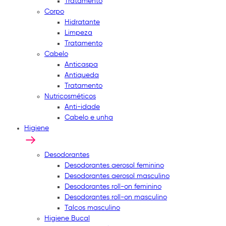
Tratamento
Corpo
Hidratante
Limpeza
Tratamento
Cabelo
Anticaspa
Antiqueda
Tratamento
Nutricosméticos
Anti-idade
Cabelo e unha
Higiene
Desodorantes
Desodorantes aerosol feminino
Desodorantes aerosol masculino
Desodorantes roll-on feminino
Desodorantes roll-on masculino
Talcos masculino
Higiene Bucal