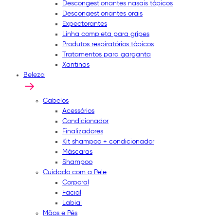
Descongestionantes nasais tópicos
Descongestionantes orais
Expectorantes
Linha completa para gripes
Produtos respiratórios tópicos
Tratamentos para garganta
Xantinas
Beleza
Cabelos
Acessórios
Condicionador
Finalizadores
Kit shampoo + condicionador
Máscaras
Shampoo
Cuidado com a Pele
Corporal
Facial
Labial
Mãos e Pés