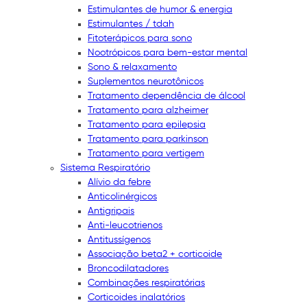
Estimulantes de humor & energia
Estimulantes / tdah
Fitoterápicos para sono
Nootrópicos para bem-estar mental
Sono & relaxamento
Suplementos neurotônicos
Tratamento dependência de álcool
Tratamento para alzheimer
Tratamento para epilepsia
Tratamento para parkinson
Tratamento para vertigem
Sistema Respiratório
Alívio da febre
Anticolinérgicos
Antigripais
Anti-leucotrienos
Antitussígenos
Associação beta2 + corticoide
Broncodilatadores
Combinações respiratórias
Corticoides inalatórios