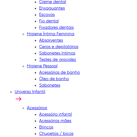
Creme dental
Enxaguantes
Escovas
Fio dental
Fixadores dentais
Higiene Íntima Feminina
Absorventes
Ceras e depilatórios
Sabonetes íntimos
Testes de gravidez
Higiene Pessoal
Acessórios de banho
Óleo de banho
Sabonetes
Universo Infantil
Acessórios
Acessório infantil
Acessórios mães
Brincos
Chupetas / bicos