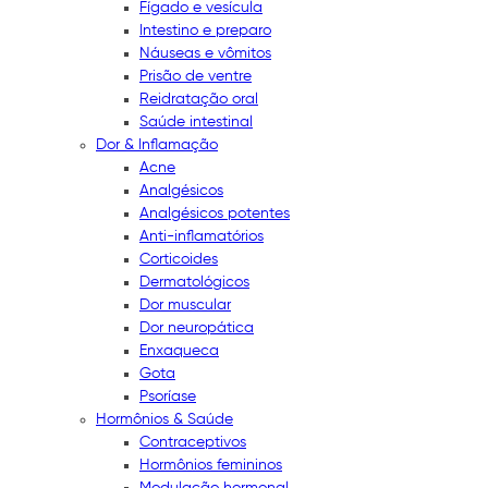
Fígado e vesícula
Intestino e preparo
Náuseas e vômitos
Prisão de ventre
Reidratação oral
Saúde intestinal
Dor & Inflamação
Acne
Analgésicos
Analgésicos potentes
Anti-inflamatórios
Corticoides
Dermatológicos
Dor muscular
Dor neuropática
Enxaqueca
Gota
Psoríase
Hormônios & Saúde
Contraceptivos
Hormônios femininos
Modulação hormonal