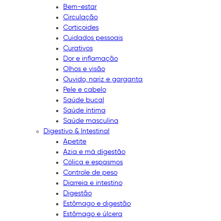
Bem-estar
Circulação
Corticoides
Cuidados pessoais
Curativos
Dor e inflamação
Olhos e visão
Ouvido, nariz e garganta
Pele e cabelo
Saúde bucal
Saúde íntima
Saúde masculina
Digestivo & Intestinal
Apetite
Azia e má digestão
Cólica e espasmos
Controle de peso
Diarreia e intestino
Digestão
Estômago e digestão
Estômago e úlcera