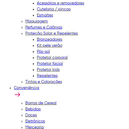
Acessórios e removedores
Cutelaria / pinças
Esmaltes
Maquiagem
Perfumes e Colônias
Proteção Solar e Repelentes
Bronzeadores
Kit pele verão
Pós-sol
Protetor corporal
Protetor facial
Protetor kids
Repelentes
Tintas e Colorações
Conveniência
Barras de Cereal
Bebidas
Doces
Eletrônicos
Mercearia