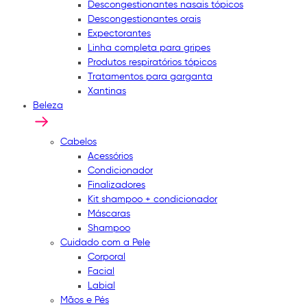
Descongestionantes nasais tópicos
Descongestionantes orais
Expectorantes
Linha completa para gripes
Produtos respiratórios tópicos
Tratamentos para garganta
Xantinas
Beleza
Cabelos
Acessórios
Condicionador
Finalizadores
Kit shampoo + condicionador
Máscaras
Shampoo
Cuidado com a Pele
Corporal
Facial
Labial
Mãos e Pés