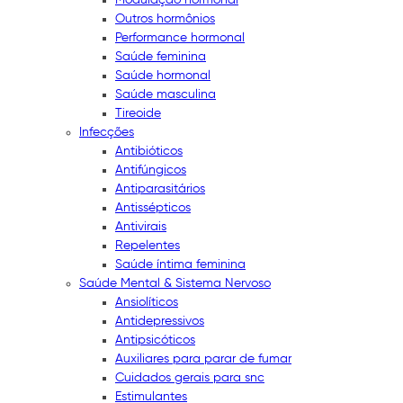
Outros hormônios
Performance hormonal
Saúde feminina
Saúde hormonal
Saúde masculina
Tireoide
Infecções
Antibióticos
Antifúngicos
Antiparasitários
Antissépticos
Antivirais
Repelentes
Saúde íntima feminina
Saúde Mental & Sistema Nervoso
Ansiolíticos
Antidepressivos
Antipsicóticos
Auxiliares para parar de fumar
Cuidados gerais para snc
Estimulantes