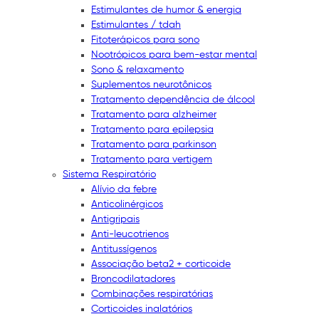
Estimulantes de humor & energia
Estimulantes / tdah
Fitoterápicos para sono
Nootrópicos para bem-estar mental
Sono & relaxamento
Suplementos neurotônicos
Tratamento dependência de álcool
Tratamento para alzheimer
Tratamento para epilepsia
Tratamento para parkinson
Tratamento para vertigem
Sistema Respiratório
Alívio da febre
Anticolinérgicos
Antigripais
Anti-leucotrienos
Antitussígenos
Associação beta2 + corticoide
Broncodilatadores
Combinações respiratórias
Corticoides inalatórios