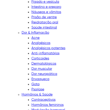
Fígado e vesícula
Intestino e preparo
Náuseas e vômitos
Prisão de ventre
Reidratação oral
Saúde intestinal
Dor & Inflamação
Acne
Analgésicos
Analgésicos potentes
Anti-inflamatórios
Corticoides
Dermatológicos
Dor muscular
Dor neuropática
Enxaqueca
Gota
Psoríase
Hormônios & Saúde
Contraceptivos
Hormônios femininos
Modulação hormonal