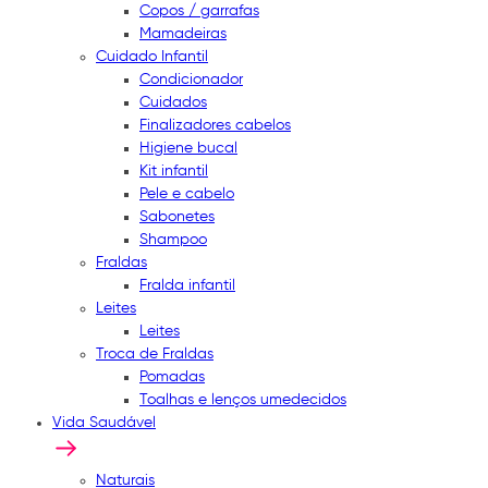
Copos / garrafas
Mamadeiras
Cuidado Infantil
Condicionador
Cuidados
Finalizadores cabelos
Higiene bucal
Kit infantil
Pele e cabelo
Sabonetes
Shampoo
Fraldas
Fralda infantil
Leites
Leites
Troca de Fraldas
Pomadas
Toalhas e lenços umedecidos
Vida Saudável
Naturais