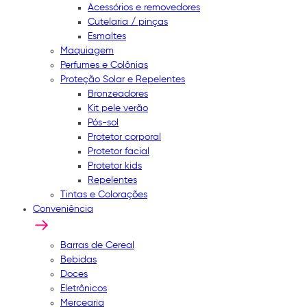
Acessórios e removedores
Cutelaria / pinças
Esmaltes
Maquiagem
Perfumes e Colônias
Proteção Solar e Repelentes
Bronzeadores
Kit pele verão
Pós-sol
Protetor corporal
Protetor facial
Protetor kids
Repelentes
Tintas e Colorações
Conveniência
Barras de Cereal
Bebidas
Doces
Eletrônicos
Mercearia