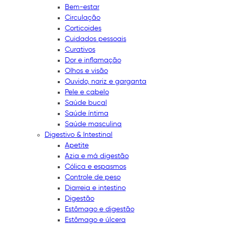
Bem-estar
Circulação
Corticoides
Cuidados pessoais
Curativos
Dor e inflamação
Olhos e visão
Ouvido, nariz e garganta
Pele e cabelo
Saúde bucal
Saúde íntima
Saúde masculina
Digestivo & Intestinal
Apetite
Azia e má digestão
Cólica e espasmos
Controle de peso
Diarreia e intestino
Digestão
Estômago e digestão
Estômago e úlcera