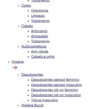
Tratamento
Corpo
Hidratante
Limpeza
Tratamento
Cabelo
Anticaspa
Antiqueda
Tratamento
Nutricosméticos
Anti-idade
Cabelo e unha
Higiene
Desodorantes
Desodorantes aerosol feminino
Desodorantes aerosol masculino
Desodorantes roll-on feminino
Desodorantes roll-on masculino
Talcos masculino
Higiene Bucal