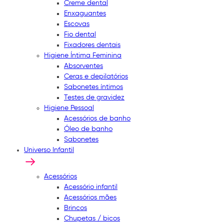
Creme dental
Enxaguantes
Escovas
Fio dental
Fixadores dentais
Higiene Íntima Feminina
Absorventes
Ceras e depilatórios
Sabonetes íntimos
Testes de gravidez
Higiene Pessoal
Acessórios de banho
Óleo de banho
Sabonetes
Universo Infantil
Acessórios
Acessório infantil
Acessórios mães
Brincos
Chupetas / bicos