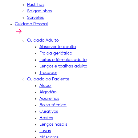
Pastilhas
Salgadinhos
Sorvetes
Cuidado Pessoal
Cuidado Adulto
Absorvente adulto
Fralda geriátrica
Leites e fórmulas adulto
Lenços e toalhas adulto
Trocador
Cuidado ao Paciente
Álcool
Algodão
Aparelhos
Bolsa térmica
Curativos
Hastes
Lenços nasais
Luvas
Máscaras