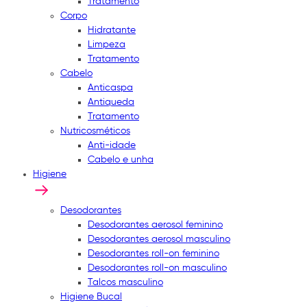
Tratamento
Corpo
Hidratante
Limpeza
Tratamento
Cabelo
Anticaspa
Antiqueda
Tratamento
Nutricosméticos
Anti-idade
Cabelo e unha
Higiene
Desodorantes
Desodorantes aerosol feminino
Desodorantes aerosol masculino
Desodorantes roll-on feminino
Desodorantes roll-on masculino
Talcos masculino
Higiene Bucal