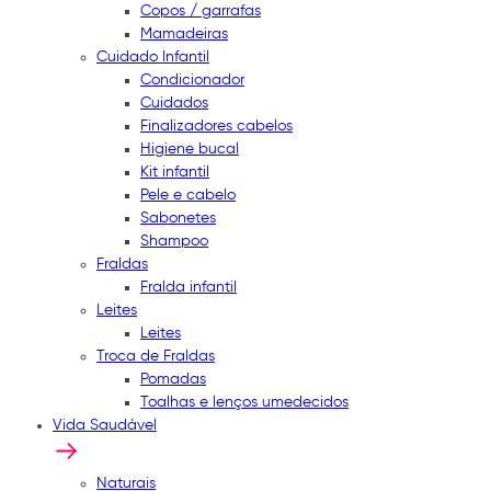
Copos / garrafas
Mamadeiras
Cuidado Infantil
Condicionador
Cuidados
Finalizadores cabelos
Higiene bucal
Kit infantil
Pele e cabelo
Sabonetes
Shampoo
Fraldas
Fralda infantil
Leites
Leites
Troca de Fraldas
Pomadas
Toalhas e lenços umedecidos
Vida Saudável
Naturais