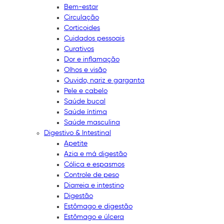
Bem-estar
Circulação
Corticoides
Cuidados pessoais
Curativos
Dor e inflamação
Olhos e visão
Ouvido, nariz e garganta
Pele e cabelo
Saúde bucal
Saúde íntima
Saúde masculina
Digestivo & Intestinal
Apetite
Azia e má digestão
Cólica e espasmos
Controle de peso
Diarreia e intestino
Digestão
Estômago e digestão
Estômago e úlcera