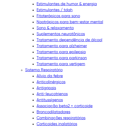
Estimulantes de humor & energia
Estimulantes / tdah
Fitoterápicos para sono
Nootrópicos para bem-estar mental
Sono & relaxamento
Suplementos neurotônicos
Tratamento dependência de álcool
Tratamento para alzheimer
Tratamento para epilepsia
Tratamento para parkinson
Tratamento para vertigem
Sistema Respiratório
Alívio da febre
Anticolinérgicos
Antigripais
Anti-leucotrienos
Antitussígenos
Associação beta2 + corticoide
Broncodilatadores
Combinações respiratórias
Corticoides inalatórios