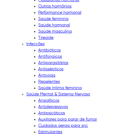
Outros hormônios
Performance hormonal
Saúde feminina
Saúde hormonal
Saúde masculina
Tireoide
Infecções
Antibióticos
Antifúngicos
Antiparasitários
Antissépticos
Antivirais
Repelentes
Saúde íntima feminina
Saúde Mental & Sistema Nervoso
Ansiolíticos
Antidepressivos
Antipsicóticos
Auxiliares para parar de fumar
Cuidados gerais para snc
Estimulantes