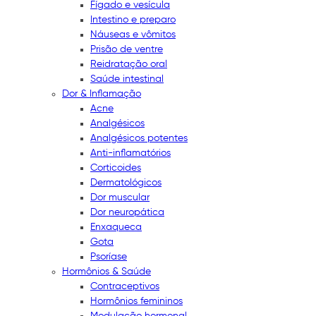
Fígado e vesícula
Intestino e preparo
Náuseas e vômitos
Prisão de ventre
Reidratação oral
Saúde intestinal
Dor & Inflamação
Acne
Analgésicos
Analgésicos potentes
Anti-inflamatórios
Corticoides
Dermatológicos
Dor muscular
Dor neuropática
Enxaqueca
Gota
Psoríase
Hormônios & Saúde
Contraceptivos
Hormônios femininos
Modulação hormonal