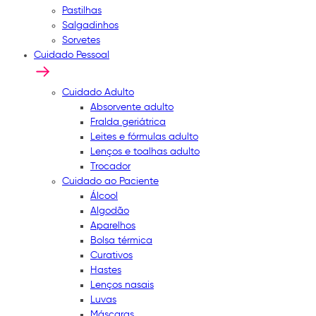
Pastilhas
Salgadinhos
Sorvetes
Cuidado Pessoal
Cuidado Adulto
Absorvente adulto
Fralda geriátrica
Leites e fórmulas adulto
Lenços e toalhas adulto
Trocador
Cuidado ao Paciente
Álcool
Algodão
Aparelhos
Bolsa térmica
Curativos
Hastes
Lenços nasais
Luvas
Máscaras