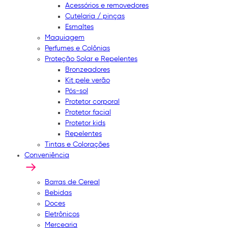
Acessórios e removedores
Cutelaria / pinças
Esmaltes
Maquiagem
Perfumes e Colônias
Proteção Solar e Repelentes
Bronzeadores
Kit pele verão
Pós-sol
Protetor corporal
Protetor facial
Protetor kids
Repelentes
Tintas e Colorações
Conveniência
Barras de Cereal
Bebidas
Doces
Eletrônicos
Mercearia