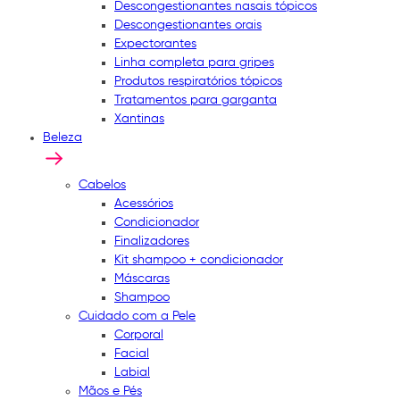
Descongestionantes nasais tópicos
Descongestionantes orais
Expectorantes
Linha completa para gripes
Produtos respiratórios tópicos
Tratamentos para garganta
Xantinas
Beleza
Cabelos
Acessórios
Condicionador
Finalizadores
Kit shampoo + condicionador
Máscaras
Shampoo
Cuidado com a Pele
Corporal
Facial
Labial
Mãos e Pés