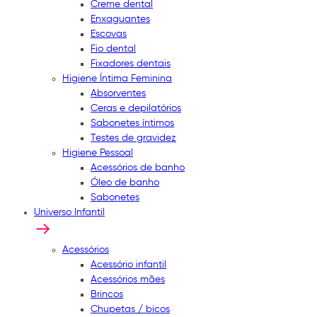
Creme dental
Enxaguantes
Escovas
Fio dental
Fixadores dentais
Higiene Íntima Feminina
Absorventes
Ceras e depilatórios
Sabonetes íntimos
Testes de gravidez
Higiene Pessoal
Acessórios de banho
Óleo de banho
Sabonetes
Universo Infantil
Acessórios
Acessório infantil
Acessórios mães
Brincos
Chupetas / bicos