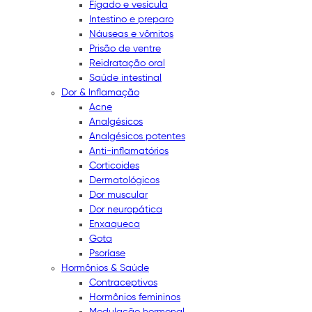
Fígado e vesícula
Intestino e preparo
Náuseas e vômitos
Prisão de ventre
Reidratação oral
Saúde intestinal
Dor & Inflamação
Acne
Analgésicos
Analgésicos potentes
Anti-inflamatórios
Corticoides
Dermatológicos
Dor muscular
Dor neuropática
Enxaqueca
Gota
Psoríase
Hormônios & Saúde
Contraceptivos
Hormônios femininos
Modulação hormonal