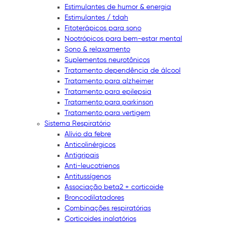
Estimulantes de humor & energia
Estimulantes / tdah
Fitoterápicos para sono
Nootrópicos para bem-estar mental
Sono & relaxamento
Suplementos neurotônicos
Tratamento dependência de álcool
Tratamento para alzheimer
Tratamento para epilepsia
Tratamento para parkinson
Tratamento para vertigem
Sistema Respiratório
Alívio da febre
Anticolinérgicos
Antigripais
Anti-leucotrienos
Antitussígenos
Associação beta2 + corticoide
Broncodilatadores
Combinações respiratórias
Corticoides inalatórios