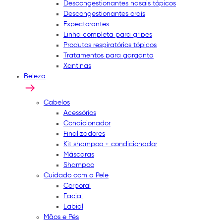
Descongestionantes nasais tópicos
Descongestionantes orais
Expectorantes
Linha completa para gripes
Produtos respiratórios tópicos
Tratamentos para garganta
Xantinas
Beleza
Cabelos
Acessórios
Condicionador
Finalizadores
Kit shampoo + condicionador
Máscaras
Shampoo
Cuidado com a Pele
Corporal
Facial
Labial
Mãos e Pés