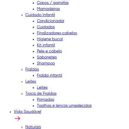
Copos / garrafas
Mamadeiras
Cuidado Infantil
Condicionador
Cuidados
Finalizadores cabelos
Higiene bucal
Kit infantil
Pele e cabelo
Sabonetes
Shampoo
Fraldas
Fralda infantil
Leites
Leites
Troca de Fraldas
Pomadas
Toalhas e lenços umedecidos
Vida Saudável
Naturais