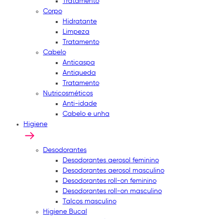
Tratamento
Corpo
Hidratante
Limpeza
Tratamento
Cabelo
Anticaspa
Antiqueda
Tratamento
Nutricosméticos
Anti-idade
Cabelo e unha
Higiene
Desodorantes
Desodorantes aerosol feminino
Desodorantes aerosol masculino
Desodorantes roll-on feminino
Desodorantes roll-on masculino
Talcos masculino
Higiene Bucal