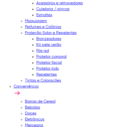
Acessórios e removedores
Cutelaria / pinças
Esmaltes
Maquiagem
Perfumes e Colônias
Proteção Solar e Repelentes
Bronzeadores
Kit pele verão
Pós-sol
Protetor corporal
Protetor facial
Protetor kids
Repelentes
Tintas e Colorações
Conveniência
Barras de Cereal
Bebidas
Doces
Eletrônicos
Mercearia