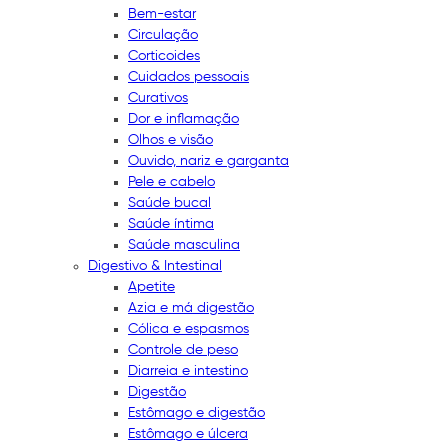
Bem-estar
Circulação
Corticoides
Cuidados pessoais
Curativos
Dor e inflamação
Olhos e visão
Ouvido, nariz e garganta
Pele e cabelo
Saúde bucal
Saúde íntima
Saúde masculina
Digestivo & Intestinal
Apetite
Azia e má digestão
Cólica e espasmos
Controle de peso
Diarreia e intestino
Digestão
Estômago e digestão
Estômago e úlcera