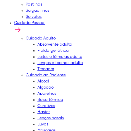
Pastilhas
Salgadinhos
Sorvetes
Cuidado Pessoal
Cuidado Adulto
Absorvente adulto
Fralda geriátrica
Leites e fórmulas adulto
Lenços e toalhas adulto
Trocador
Cuidado ao Paciente
Álcool
Algodão
Aparelhos
Bolsa térmica
Curativos
Hastes
Lenços nasais
Luvas
Máscaras