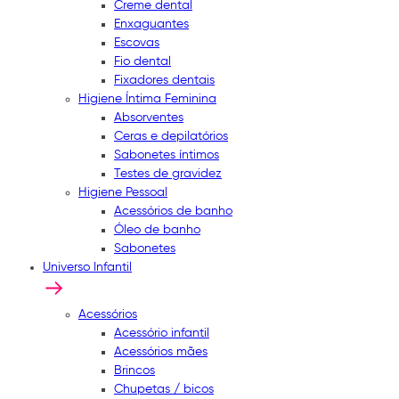
Creme dental
Enxaguantes
Escovas
Fio dental
Fixadores dentais
Higiene Íntima Feminina
Absorventes
Ceras e depilatórios
Sabonetes íntimos
Testes de gravidez
Higiene Pessoal
Acessórios de banho
Óleo de banho
Sabonetes
Universo Infantil
Acessórios
Acessório infantil
Acessórios mães
Brincos
Chupetas / bicos