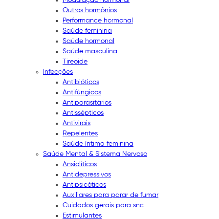
Outros hormônios
Performance hormonal
Saúde feminina
Saúde hormonal
Saúde masculina
Tireoide
Infecções
Antibióticos
Antifúngicos
Antiparasitários
Antissépticos
Antivirais
Repelentes
Saúde íntima feminina
Saúde Mental & Sistema Nervoso
Ansiolíticos
Antidepressivos
Antipsicóticos
Auxiliares para parar de fumar
Cuidados gerais para snc
Estimulantes