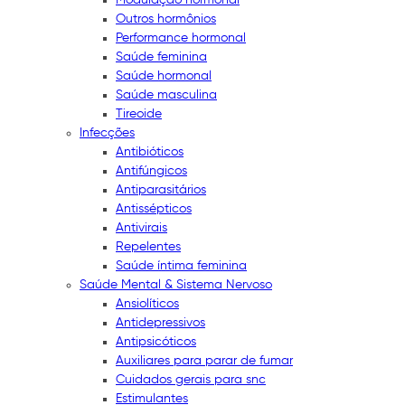
Outros hormônios
Performance hormonal
Saúde feminina
Saúde hormonal
Saúde masculina
Tireoide
Infecções
Antibióticos
Antifúngicos
Antiparasitários
Antissépticos
Antivirais
Repelentes
Saúde íntima feminina
Saúde Mental & Sistema Nervoso
Ansiolíticos
Antidepressivos
Antipsicóticos
Auxiliares para parar de fumar
Cuidados gerais para snc
Estimulantes