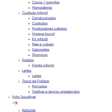
Copos / garrafas
Mamadeiras
Cuidado Infantil
Condicionador
Cuidados
Finalizadores cabelos
Higiene bucal
Kit infantil
Pele e cabelo
Sabonetes
Shampoo
Fraldas
Fralda infantil
Leites
Leites
Troca de Fraldas
Pomadas
Toalhas e lenços umedecidos
Vida Saudável
Naturais