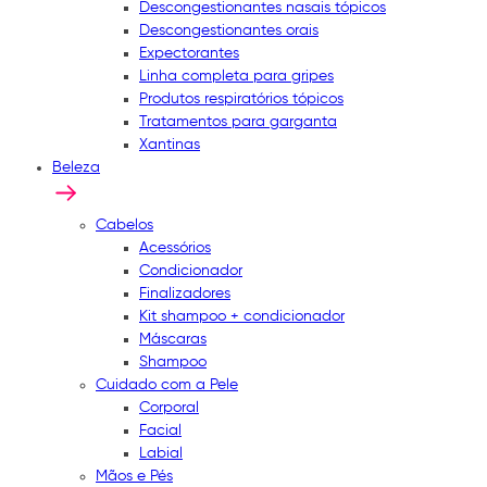
Descongestionantes nasais tópicos
Descongestionantes orais
Expectorantes
Linha completa para gripes
Produtos respiratórios tópicos
Tratamentos para garganta
Xantinas
Beleza
Cabelos
Acessórios
Condicionador
Finalizadores
Kit shampoo + condicionador
Máscaras
Shampoo
Cuidado com a Pele
Corporal
Facial
Labial
Mãos e Pés