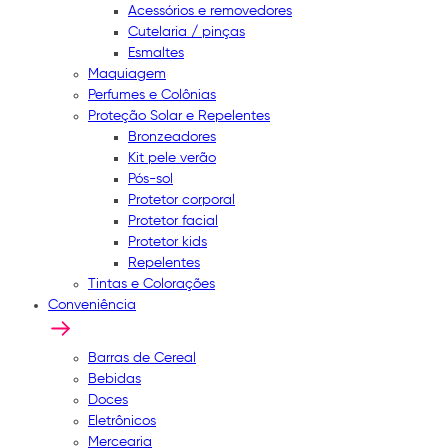
Acessórios e removedores
Cutelaria / pinças
Esmaltes
Maquiagem
Perfumes e Colônias
Proteção Solar e Repelentes
Bronzeadores
Kit pele verão
Pós-sol
Protetor corporal
Protetor facial
Protetor kids
Repelentes
Tintas e Colorações
Conveniência
Barras de Cereal
Bebidas
Doces
Eletrônicos
Mercearia