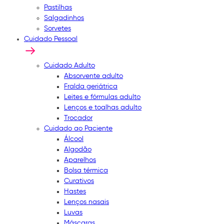
Pastilhas
Salgadinhos
Sorvetes
Cuidado Pessoal
Cuidado Adulto
Absorvente adulto
Fralda geriátrica
Leites e fórmulas adulto
Lenços e toalhas adulto
Trocador
Cuidado ao Paciente
Álcool
Algodão
Aparelhos
Bolsa térmica
Curativos
Hastes
Lenços nasais
Luvas
Máscaras