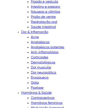
Fígado e vesícula
Intestino e preparo
Náuseas e vômitos
Prisão de ventre
Reidratação oral
Saúde intestinal
Dor & Inflamação
Acne
Analgésicos
Analgésicos potentes
Anti-inflamatórios
Corticoides
Dermatológicos
Dor muscular
Dor neuropática
Enxaqueca
Gota
Psoríase
Hormônios & Saúde
Contraceptivos
Hormônios femininos
Modulação hormonal