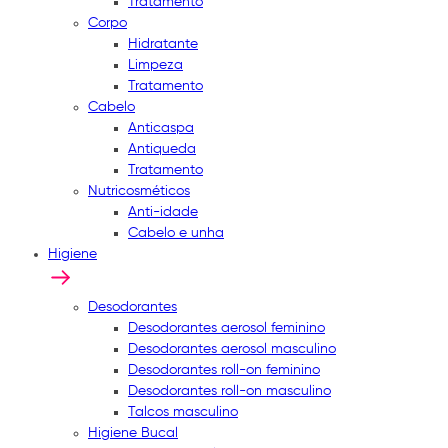
Tratamento
Corpo
Hidratante
Limpeza
Tratamento
Cabelo
Anticaspa
Antiqueda
Tratamento
Nutricosméticos
Anti-idade
Cabelo e unha
Higiene
Desodorantes
Desodorantes aerosol feminino
Desodorantes aerosol masculino
Desodorantes roll-on feminino
Desodorantes roll-on masculino
Talcos masculino
Higiene Bucal