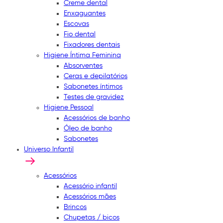
Creme dental
Enxaguantes
Escovas
Fio dental
Fixadores dentais
Higiene Íntima Feminina
Absorventes
Ceras e depilatórios
Sabonetes íntimos
Testes de gravidez
Higiene Pessoal
Acessórios de banho
Óleo de banho
Sabonetes
Universo Infantil
Acessórios
Acessório infantil
Acessórios mães
Brincos
Chupetas / bicos