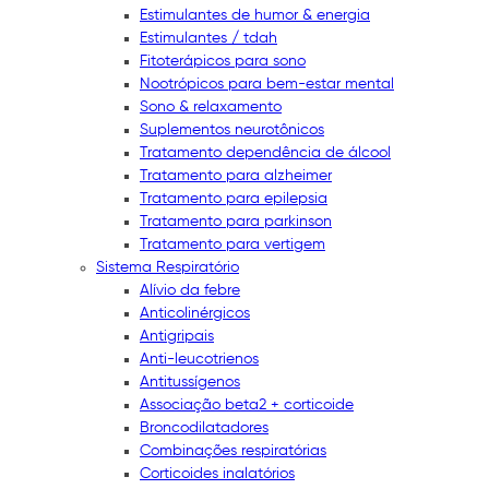
Estimulantes de humor & energia
Estimulantes / tdah
Fitoterápicos para sono
Nootrópicos para bem-estar mental
Sono & relaxamento
Suplementos neurotônicos
Tratamento dependência de álcool
Tratamento para alzheimer
Tratamento para epilepsia
Tratamento para parkinson
Tratamento para vertigem
Sistema Respiratório
Alívio da febre
Anticolinérgicos
Antigripais
Anti-leucotrienos
Antitussígenos
Associação beta2 + corticoide
Broncodilatadores
Combinações respiratórias
Corticoides inalatórios