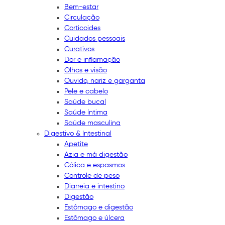
Bem-estar
Circulação
Corticoides
Cuidados pessoais
Curativos
Dor e inflamação
Olhos e visão
Ouvido, nariz e garganta
Pele e cabelo
Saúde bucal
Saúde íntima
Saúde masculina
Digestivo & Intestinal
Apetite
Azia e má digestão
Cólica e espasmos
Controle de peso
Diarreia e intestino
Digestão
Estômago e digestão
Estômago e úlcera