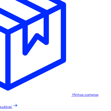
Minhas compras
audável