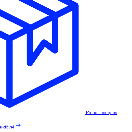
Minhas compras
audável