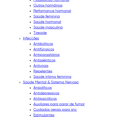
Outros hormônios
Performance hormonal
Saúde feminina
Saúde hormonal
Saúde masculina
Tireoide
Infecções
Antibióticos
Antifúngicos
Antiparasitários
Antissépticos
Antivirais
Repelentes
Saúde íntima feminina
Saúde Mental & Sistema Nervoso
Ansiolíticos
Antidepressivos
Antipsicóticos
Auxiliares para parar de fumar
Cuidados gerais para snc
Estimulantes