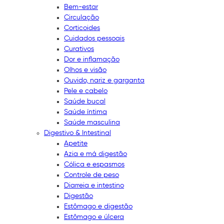
Bem-estar
Circulação
Corticoides
Cuidados pessoais
Curativos
Dor e inflamação
Olhos e visão
Ouvido, nariz e garganta
Pele e cabelo
Saúde bucal
Saúde íntima
Saúde masculina
Digestivo & Intestinal
Apetite
Azia e má digestão
Cólica e espasmos
Controle de peso
Diarreia e intestino
Digestão
Estômago e digestão
Estômago e úlcera