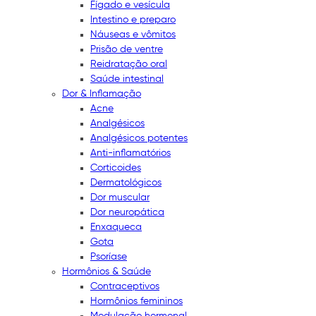
Fígado e vesícula
Intestino e preparo
Náuseas e vômitos
Prisão de ventre
Reidratação oral
Saúde intestinal
Dor & Inflamação
Acne
Analgésicos
Analgésicos potentes
Anti-inflamatórios
Corticoides
Dermatológicos
Dor muscular
Dor neuropática
Enxaqueca
Gota
Psoríase
Hormônios & Saúde
Contraceptivos
Hormônios femininos
Modulação hormonal