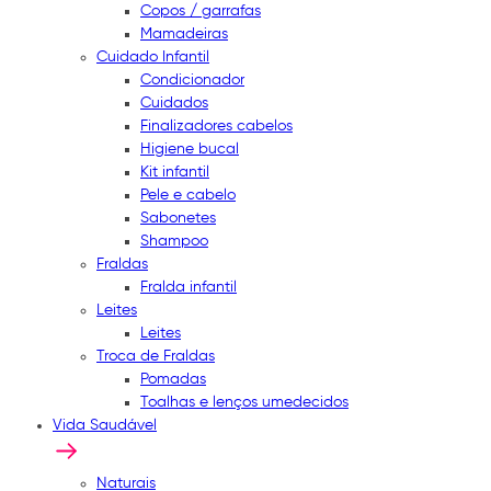
Copos / garrafas
Mamadeiras
Cuidado Infantil
Condicionador
Cuidados
Finalizadores cabelos
Higiene bucal
Kit infantil
Pele e cabelo
Sabonetes
Shampoo
Fraldas
Fralda infantil
Leites
Leites
Troca de Fraldas
Pomadas
Toalhas e lenços umedecidos
Vida Saudável
Naturais