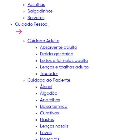
Pastilhas
Salgadinhos
Sorvetes
Cuidado Pessoal
Cuidado Adulto
Absorvente adulto
Fralda geriátrica
Leites e fórmulas adulto
Lenços e toalhas adulto
Trocador
Cuidado ao Paciente
Álcool
Algodão
Aparelhos
Bolsa térmica
Curativos
Hastes
Lenços nasais
Luvas
Máscaras