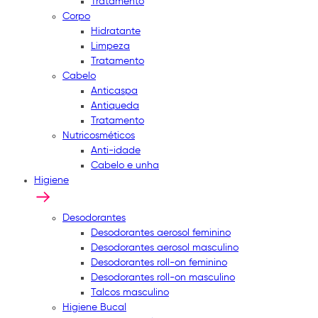
Tratamento
Corpo
Hidratante
Limpeza
Tratamento
Cabelo
Anticaspa
Antiqueda
Tratamento
Nutricosméticos
Anti-idade
Cabelo e unha
Higiene
Desodorantes
Desodorantes aerosol feminino
Desodorantes aerosol masculino
Desodorantes roll-on feminino
Desodorantes roll-on masculino
Talcos masculino
Higiene Bucal