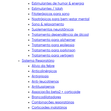
Estimulantes de humor & energia
Estimulantes / tdah
Fitoterápicos para sono
Nootrópicos para bem-estar mental
Sono & relaxamento
Suplementos neurotônicos
Tratamento dependência de álcool
Tratamento para alzheimer
Tratamento para epilepsia
Tratamento para parkinson
Tratamento para vertigem
Sistema Respiratório
Alívio da febre
Anticolinérgicos
Antigripais
Anti-leucotrienos
Antitussígenos
Associação beta2 + corticoide
Broncodilatadores
Combinações respiratórias
Corticoides inalatórios