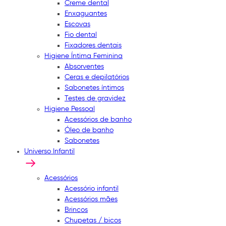
Creme dental
Enxaguantes
Escovas
Fio dental
Fixadores dentais
Higiene Íntima Feminina
Absorventes
Ceras e depilatórios
Sabonetes íntimos
Testes de gravidez
Higiene Pessoal
Acessórios de banho
Óleo de banho
Sabonetes
Universo Infantil
Acessórios
Acessório infantil
Acessórios mães
Brincos
Chupetas / bicos