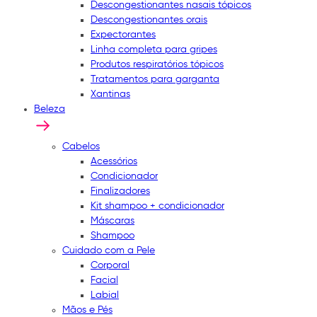
Descongestionantes nasais tópicos
Descongestionantes orais
Expectorantes
Linha completa para gripes
Produtos respiratórios tópicos
Tratamentos para garganta
Xantinas
Beleza
Cabelos
Acessórios
Condicionador
Finalizadores
Kit shampoo + condicionador
Máscaras
Shampoo
Cuidado com a Pele
Corporal
Facial
Labial
Mãos e Pés