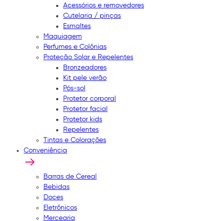
Acessórios e removedores
Cutelaria / pinças
Esmaltes
Maquiagem
Perfumes e Colônias
Proteção Solar e Repelentes
Bronzeadores
Kit pele verão
Pós-sol
Protetor corporal
Protetor facial
Protetor kids
Repelentes
Tintas e Colorações
Conveniência
Barras de Cereal
Bebidas
Doces
Eletrônicos
Mercearia