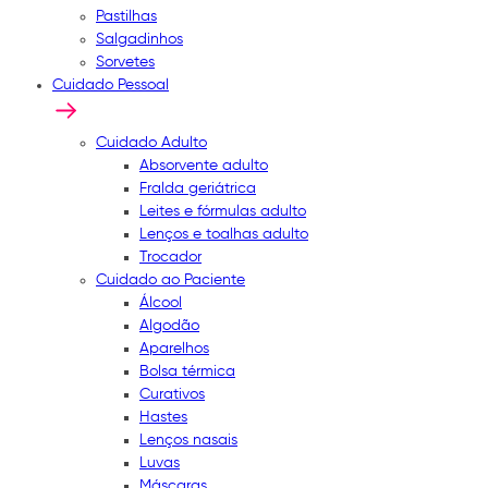
Pastilhas
Salgadinhos
Sorvetes
Cuidado Pessoal
Cuidado Adulto
Absorvente adulto
Fralda geriátrica
Leites e fórmulas adulto
Lenços e toalhas adulto
Trocador
Cuidado ao Paciente
Álcool
Algodão
Aparelhos
Bolsa térmica
Curativos
Hastes
Lenços nasais
Luvas
Máscaras