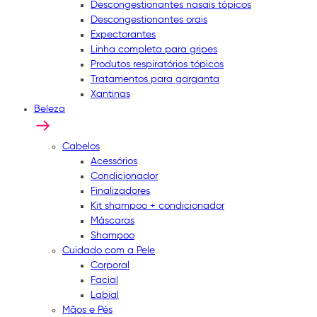
Descongestionantes nasais tópicos
Descongestionantes orais
Expectorantes
Linha completa para gripes
Produtos respiratórios tópicos
Tratamentos para garganta
Xantinas
Beleza
Cabelos
Acessórios
Condicionador
Finalizadores
Kit shampoo + condicionador
Máscaras
Shampoo
Cuidado com a Pele
Corporal
Facial
Labial
Mãos e Pés