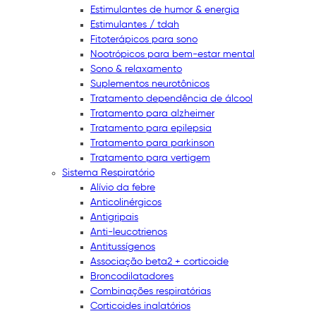
Estimulantes de humor & energia
Estimulantes / tdah
Fitoterápicos para sono
Nootrópicos para bem-estar mental
Sono & relaxamento
Suplementos neurotônicos
Tratamento dependência de álcool
Tratamento para alzheimer
Tratamento para epilepsia
Tratamento para parkinson
Tratamento para vertigem
Sistema Respiratório
Alívio da febre
Anticolinérgicos
Antigripais
Anti-leucotrienos
Antitussígenos
Associação beta2 + corticoide
Broncodilatadores
Combinações respiratórias
Corticoides inalatórios