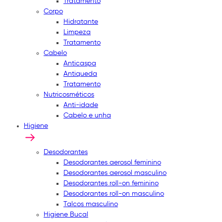
Tratamento
Corpo
Hidratante
Limpeza
Tratamento
Cabelo
Anticaspa
Antiqueda
Tratamento
Nutricosméticos
Anti-idade
Cabelo e unha
Higiene
Desodorantes
Desodorantes aerosol feminino
Desodorantes aerosol masculino
Desodorantes roll-on feminino
Desodorantes roll-on masculino
Talcos masculino
Higiene Bucal