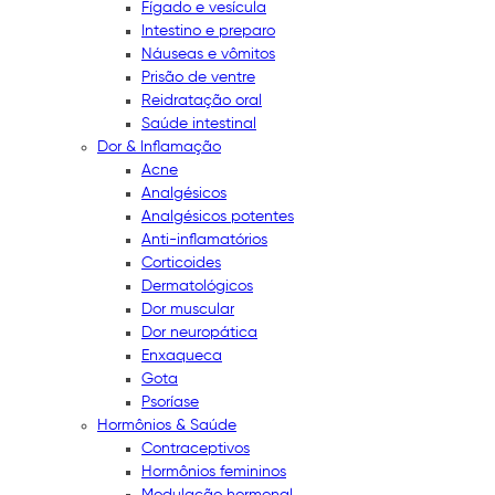
Fígado e vesícula
Intestino e preparo
Náuseas e vômitos
Prisão de ventre
Reidratação oral
Saúde intestinal
Dor & Inflamação
Acne
Analgésicos
Analgésicos potentes
Anti-inflamatórios
Corticoides
Dermatológicos
Dor muscular
Dor neuropática
Enxaqueca
Gota
Psoríase
Hormônios & Saúde
Contraceptivos
Hormônios femininos
Modulação hormonal