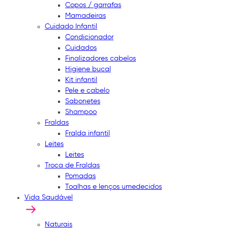
Copos / garrafas
Mamadeiras
Cuidado Infantil
Condicionador
Cuidados
Finalizadores cabelos
Higiene bucal
Kit infantil
Pele e cabelo
Sabonetes
Shampoo
Fraldas
Fralda infantil
Leites
Leites
Troca de Fraldas
Pomadas
Toalhas e lenços umedecidos
Vida Saudável
Naturais