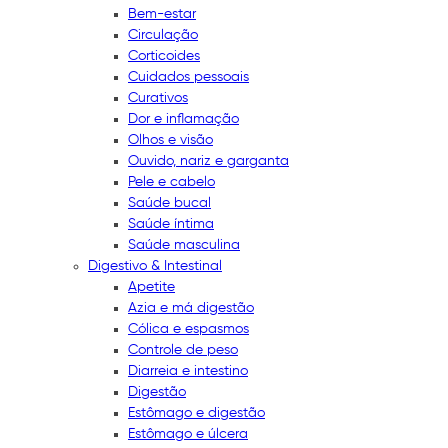
Bem-estar
Circulação
Corticoides
Cuidados pessoais
Curativos
Dor e inflamação
Olhos e visão
Ouvido, nariz e garganta
Pele e cabelo
Saúde bucal
Saúde íntima
Saúde masculina
Digestivo & Intestinal
Apetite
Azia e má digestão
Cólica e espasmos
Controle de peso
Diarreia e intestino
Digestão
Estômago e digestão
Estômago e úlcera