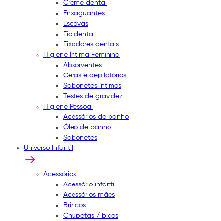
Creme dental
Enxaguantes
Escovas
Fio dental
Fixadores dentais
Higiene Íntima Feminina
Absorventes
Ceras e depilatórios
Sabonetes íntimos
Testes de gravidez
Higiene Pessoal
Acessórios de banho
Óleo de banho
Sabonetes
Universo Infantil
Acessórios
Acessório infantil
Acessórios mães
Brincos
Chupetas / bicos