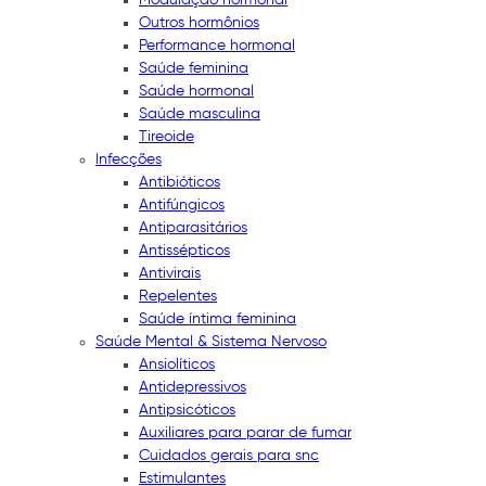
Outros hormônios
Performance hormonal
Saúde feminina
Saúde hormonal
Saúde masculina
Tireoide
Infecções
Antibióticos
Antifúngicos
Antiparasitários
Antissépticos
Antivirais
Repelentes
Saúde íntima feminina
Saúde Mental & Sistema Nervoso
Ansiolíticos
Antidepressivos
Antipsicóticos
Auxiliares para parar de fumar
Cuidados gerais para snc
Estimulantes