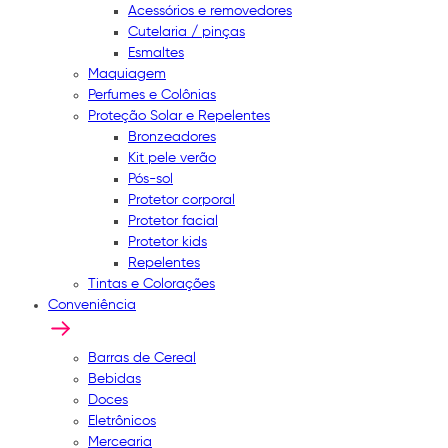
Acessórios e removedores
Cutelaria / pinças
Esmaltes
Maquiagem
Perfumes e Colônias
Proteção Solar e Repelentes
Bronzeadores
Kit pele verão
Pós-sol
Protetor corporal
Protetor facial
Protetor kids
Repelentes
Tintas e Colorações
Conveniência
Barras de Cereal
Bebidas
Doces
Eletrônicos
Mercearia