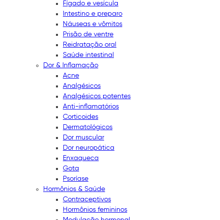
Fígado e vesícula
Intestino e preparo
Náuseas e vômitos
Prisão de ventre
Reidratação oral
Saúde intestinal
Dor & Inflamação
Acne
Analgésicos
Analgésicos potentes
Anti-inflamatórios
Corticoides
Dermatológicos
Dor muscular
Dor neuropática
Enxaqueca
Gota
Psoríase
Hormônios & Saúde
Contraceptivos
Hormônios femininos
Modulação hormonal