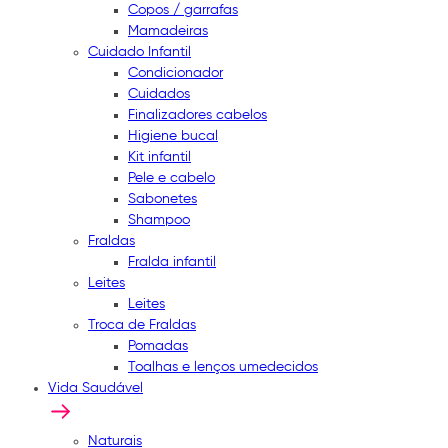
Copos / garrafas
Mamadeiras
Cuidado Infantil
Condicionador
Cuidados
Finalizadores cabelos
Higiene bucal
Kit infantil
Pele e cabelo
Sabonetes
Shampoo
Fraldas
Fralda infantil
Leites
Leites
Troca de Fraldas
Pomadas
Toalhas e lenços umedecidos
Vida Saudável
Naturais