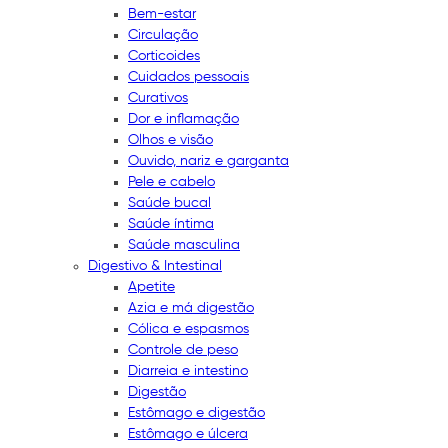
Bem-estar
Circulação
Corticoides
Cuidados pessoais
Curativos
Dor e inflamação
Olhos e visão
Ouvido, nariz e garganta
Pele e cabelo
Saúde bucal
Saúde íntima
Saúde masculina
Digestivo & Intestinal
Apetite
Azia e má digestão
Cólica e espasmos
Controle de peso
Diarreia e intestino
Digestão
Estômago e digestão
Estômago e úlcera