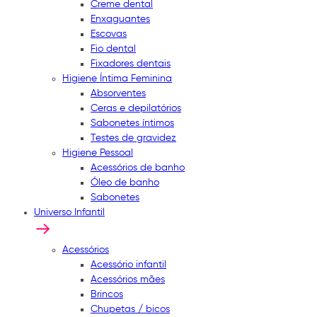
Creme dental
Enxaguantes
Escovas
Fio dental
Fixadores dentais
Higiene Íntima Feminina
Absorventes
Ceras e depilatórios
Sabonetes íntimos
Testes de gravidez
Higiene Pessoal
Acessórios de banho
Óleo de banho
Sabonetes
Universo Infantil
Acessórios
Acessório infantil
Acessórios mães
Brincos
Chupetas / bicos