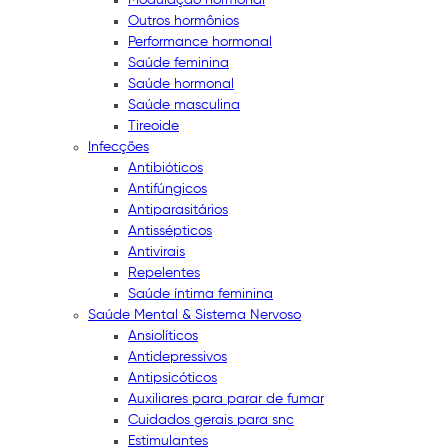
Outros hormônios
Performance hormonal
Saúde feminina
Saúde hormonal
Saúde masculina
Tireoide
Infecções
Antibióticos
Antifúngicos
Antiparasitários
Antissépticos
Antivirais
Repelentes
Saúde íntima feminina
Saúde Mental & Sistema Nervoso
Ansiolíticos
Antidepressivos
Antipsicóticos
Auxiliares para parar de fumar
Cuidados gerais para snc
Estimulantes