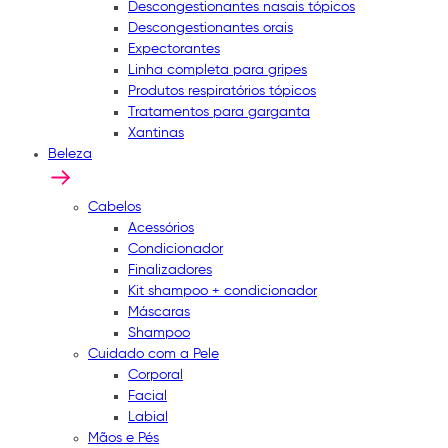
Descongestionantes nasais tópicos
Descongestionantes orais
Expectorantes
Linha completa para gripes
Produtos respiratórios tópicos
Tratamentos para garganta
Xantinas
Beleza
Cabelos
Acessórios
Condicionador
Finalizadores
Kit shampoo + condicionador
Máscaras
Shampoo
Cuidado com a Pele
Corporal
Facial
Labial
Mãos e Pés