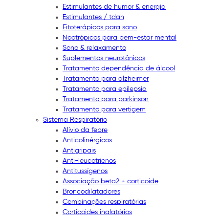
Estimulantes de humor & energia
Estimulantes / tdah
Fitoterápicos para sono
Nootrópicos para bem-estar mental
Sono & relaxamento
Suplementos neurotônicos
Tratamento dependência de álcool
Tratamento para alzheimer
Tratamento para epilepsia
Tratamento para parkinson
Tratamento para vertigem
Sistema Respiratório
Alívio da febre
Anticolinérgicos
Antigripais
Anti-leucotrienos
Antitussígenos
Associação beta2 + corticoide
Broncodilatadores
Combinações respiratórias
Corticoides inalatórios