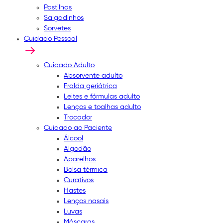
Pastilhas
Salgadinhos
Sorvetes
Cuidado Pessoal
Cuidado Adulto
Absorvente adulto
Fralda geriátrica
Leites e fórmulas adulto
Lenços e toalhas adulto
Trocador
Cuidado ao Paciente
Álcool
Algodão
Aparelhos
Bolsa térmica
Curativos
Hastes
Lenços nasais
Luvas
Máscaras