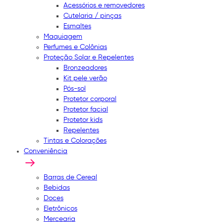
Acessórios e removedores
Cutelaria / pinças
Esmaltes
Maquiagem
Perfumes e Colônias
Proteção Solar e Repelentes
Bronzeadores
Kit pele verão
Pós-sol
Protetor corporal
Protetor facial
Protetor kids
Repelentes
Tintas e Colorações
Conveniência
Barras de Cereal
Bebidas
Doces
Eletrônicos
Mercearia