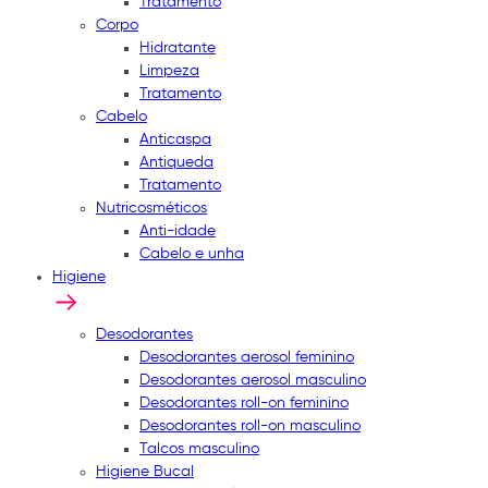
Tratamento
Corpo
Hidratante
Limpeza
Tratamento
Cabelo
Anticaspa
Antiqueda
Tratamento
Nutricosméticos
Anti-idade
Cabelo e unha
Higiene
Desodorantes
Desodorantes aerosol feminino
Desodorantes aerosol masculino
Desodorantes roll-on feminino
Desodorantes roll-on masculino
Talcos masculino
Higiene Bucal