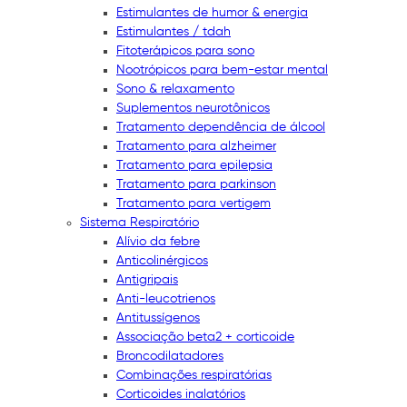
Estimulantes de humor & energia
Estimulantes / tdah
Fitoterápicos para sono
Nootrópicos para bem-estar mental
Sono & relaxamento
Suplementos neurotônicos
Tratamento dependência de álcool
Tratamento para alzheimer
Tratamento para epilepsia
Tratamento para parkinson
Tratamento para vertigem
Sistema Respiratório
Alívio da febre
Anticolinérgicos
Antigripais
Anti-leucotrienos
Antitussígenos
Associação beta2 + corticoide
Broncodilatadores
Combinações respiratórias
Corticoides inalatórios