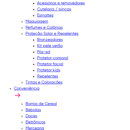
Acessórios e removedores
Cutelaria / pinças
Esmaltes
Maquiagem
Perfumes e Colônias
Proteção Solar e Repelentes
Bronzeadores
Kit pele verão
Pós-sol
Protetor corporal
Protetor facial
Protetor kids
Repelentes
Tintas e Colorações
Conveniência
Barras de Cereal
Bebidas
Doces
Eletrônicos
Mercearia