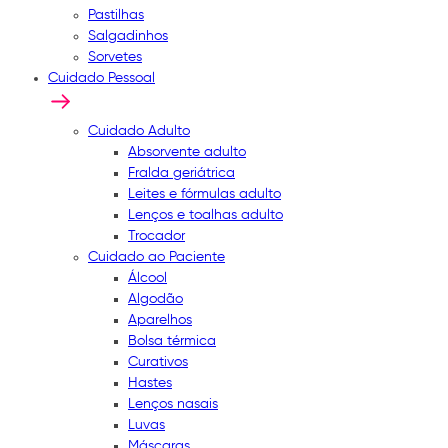
Pastilhas
Salgadinhos
Sorvetes
Cuidado Pessoal
Cuidado Adulto
Absorvente adulto
Fralda geriátrica
Leites e fórmulas adulto
Lenços e toalhas adulto
Trocador
Cuidado ao Paciente
Álcool
Algodão
Aparelhos
Bolsa térmica
Curativos
Hastes
Lenços nasais
Luvas
Máscaras