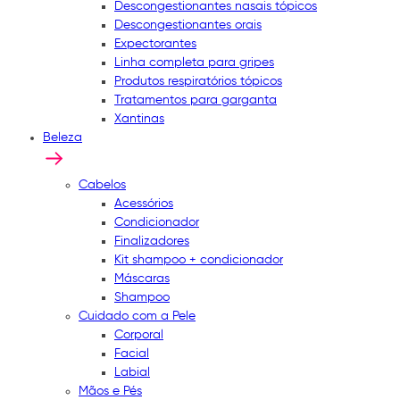
Descongestionantes nasais tópicos
Descongestionantes orais
Expectorantes
Linha completa para gripes
Produtos respiratórios tópicos
Tratamentos para garganta
Xantinas
Beleza
Cabelos
Acessórios
Condicionador
Finalizadores
Kit shampoo + condicionador
Máscaras
Shampoo
Cuidado com a Pele
Corporal
Facial
Labial
Mãos e Pés