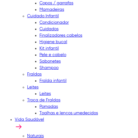
Copos / garrafas
Mamadeiras
Cuidado Infantil
Condicionador
Cuidados
Finalizadores cabelos
Higiene bucal
Kit infantil
Pele e cabelo
Sabonetes
Shampoo
Fraldas
Fralda infantil
Leites
Leites
Troca de Fraldas
Pomadas
Toalhas e lenços umedecidos
Vida Saudável
Naturais