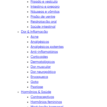
Fígado e vesícula
Intestino e preparo
Náuseas e vômitos
Prisão de ventre
Reidratação oral
Saúde intestinal
Dor & Inflamação
Acne
Analgésicos
Analgésicos potentes
Anti-inflamatórios
Corticoides
Dermatológicos
Dor muscular
Dor neuropática
Enxaqueca
Gota
Psoríase
Hormônios & Saúde
Contraceptivos
Hormônios femininos
Modulação hormonal