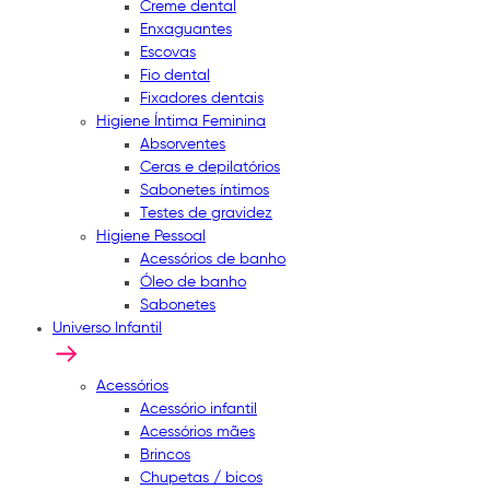
Creme dental
Enxaguantes
Escovas
Fio dental
Fixadores dentais
Higiene Íntima Feminina
Absorventes
Ceras e depilatórios
Sabonetes íntimos
Testes de gravidez
Higiene Pessoal
Acessórios de banho
Óleo de banho
Sabonetes
Universo Infantil
Acessórios
Acessório infantil
Acessórios mães
Brincos
Chupetas / bicos