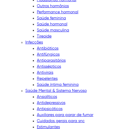
Outros hormônios
Performance hormonal
Saúde feminina
Saúde hormonal
Saúde masculina
Tireoide
Infecções
Antibióticos
Antifúngicos
Antiparasitários
Antissépticos
Antivirais
Repelentes
Saúde íntima feminina
Saúde Mental & Sistema Nervoso
Ansiolíticos
Antidepressivos
Antipsicóticos
Auxiliares para parar de fumar
Cuidados gerais para snc
Estimulantes