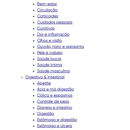
Bem-estar
Circulação
Corticoides
Cuidados pessoais
Curativos
Dor e inflamação
Olhos e visão
Ouvido, nariz e garganta
Pele e cabelo
Saúde bucal
Saúde íntima
Saúde masculina
Digestivo & Intestinal
Apetite
Azia e má digestão
Cólica e espasmos
Controle de peso
Diarreia e intestino
Digestão
Estômago e digestão
Estômago e úlcera