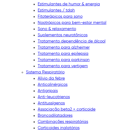
Estimulantes de humor & energia
Estimulantes / tdah
Fitoterápicos para sono
Nootrópicos para bem-estar mental
Sono & relaxamento
Suplementos neurotônicos
Tratamento dependência de álcool
Tratamento para alzheimer
Tratamento para epilepsia
Tratamento para parkinson
Tratamento para vertigem
Sistema Respiratório
Alívio da febre
Anticolinérgicos
Antigripais
Anti-leucotrienos
Antitussígenos
Associação beta2 + corticoide
Broncodilatadores
Combinações respiratórias
Corticoides inalatórios