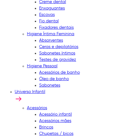
Creme dental
Enxaguantes
Escovas
Fio dental
Fixadores dentais
Higiene Íntima Feminina
Absorventes
Ceras e depilatórios
Sabonetes íntimos
Testes de gravidez
Higiene Pessoal
Acessórios de banho
Óleo de banho
Sabonetes
Universo Infantil
Acessórios
Acessório infantil
Acessórios mães
Brincos
Chupetas / bicos