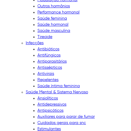
Outros hormônios
Performance hormonal
Saúde feminina
Saúde hormonal
Saúde masculina
Tireoide
Infecções
Antibióticos
Antifúngicos
Antiparasitários
Antissépticos
Antivirais
Repelentes
Saúde íntima feminina
Saúde Mental & Sistema Nervoso
Ansiolíticos
Antidepressivos
Antipsicóticos
Auxiliares para parar de fumar
Cuidados gerais para snc
Estimulantes