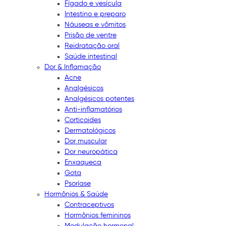
Fígado e vesícula
Intestino e preparo
Náuseas e vômitos
Prisão de ventre
Reidratação oral
Saúde intestinal
Dor & Inflamação
Acne
Analgésicos
Analgésicos potentes
Anti-inflamatórios
Corticoides
Dermatológicos
Dor muscular
Dor neuropática
Enxaqueca
Gota
Psoríase
Hormônios & Saúde
Contraceptivos
Hormônios femininos
Modulação hormonal