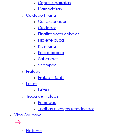
Copos / garrafas
Mamadeiras
Cuidado Infantil
Condicionador
Cuidados
Finalizadores cabelos
Higiene bucal
Kit infantil
Pele e cabelo
Sabonetes
Shampoo
Fraldas
Fralda infantil
Leites
Leites
Troca de Fraldas
Pomadas
Toalhas e lenços umedecidos
Vida Saudável
Naturais