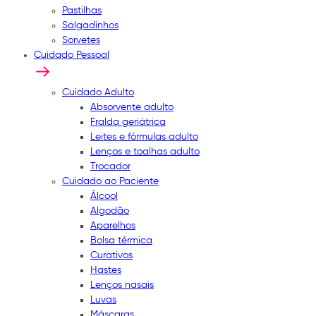
Pastilhas
Salgadinhos
Sorvetes
Cuidado Pessoal
Cuidado Adulto
Absorvente adulto
Fralda geriátrica
Leites e fórmulas adulto
Lenços e toalhas adulto
Trocador
Cuidado ao Paciente
Álcool
Algodão
Aparelhos
Bolsa térmica
Curativos
Hastes
Lenços nasais
Luvas
Máscaras