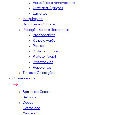
Acessórios e removedores
Cutelaria / pinças
Esmaltes
Maquiagem
Perfumes e Colônias
Proteção Solar e Repelentes
Bronzeadores
Kit pele verão
Pós-sol
Protetor corporal
Protetor facial
Protetor kids
Repelentes
Tintas e Colorações
Conveniência
Barras de Cereal
Bebidas
Doces
Eletrônicos
Mercearia