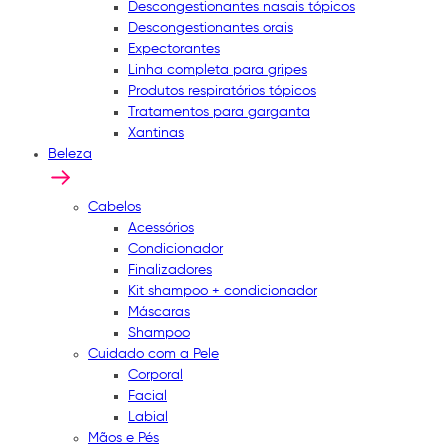
Descongestionantes nasais tópicos
Descongestionantes orais
Expectorantes
Linha completa para gripes
Produtos respiratórios tópicos
Tratamentos para garganta
Xantinas
Beleza
Cabelos
Acessórios
Condicionador
Finalizadores
Kit shampoo + condicionador
Máscaras
Shampoo
Cuidado com a Pele
Corporal
Facial
Labial
Mãos e Pés