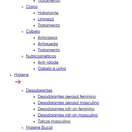
Tratamento
Corpo
Hidratante
Limpeza
Tratamento
Cabelo
Anticaspa
Antiqueda
Tratamento
Nutricosméticos
Anti-idade
Cabelo e unha
Higiene
Desodorantes
Desodorantes aerosol feminino
Desodorantes aerosol masculino
Desodorantes roll-on feminino
Desodorantes roll-on masculino
Talcos masculino
Higiene Bucal