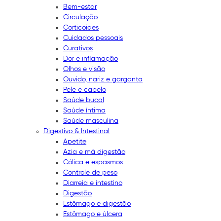
Bem-estar
Circulação
Corticoides
Cuidados pessoais
Curativos
Dor e inflamação
Olhos e visão
Ouvido, nariz e garganta
Pele e cabelo
Saúde bucal
Saúde íntima
Saúde masculina
Digestivo & Intestinal
Apetite
Azia e má digestão
Cólica e espasmos
Controle de peso
Diarreia e intestino
Digestão
Estômago e digestão
Estômago e úlcera