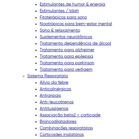
Estimulantes de humor & energia
Estimulantes / tdah
Fitoterápicos para sono
Nootrópicos para bem-estar mental
Sono & relaxamento
Suplementos neurotônicos
Tratamento dependência de álcool
Tratamento para alzheimer
Tratamento para epilepsia
Tratamento para parkinson
Tratamento para vertigem
Sistema Respiratório
Alívio da febre
Anticolinérgicos
Antigripais
Anti-leucotrienos
Antitussígenos
Associação beta2 + corticoide
Broncodilatadores
Combinações respiratórias
Corticoides inalatórios