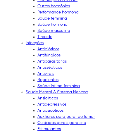
Outros hormônios
Performance hormonal
Saúde feminina
Saúde hormonal
Saúde masculina
Tireoide
Infecções
Antibióticos
Antifúngicos
Antiparasitários
Antissépticos
Antivirais
Repelentes
Saúde íntima feminina
Saúde Mental & Sistema Nervoso
Ansiolíticos
Antidepressivos
Antipsicóticos
Auxiliares para parar de fumar
Cuidados gerais para snc
Estimulantes