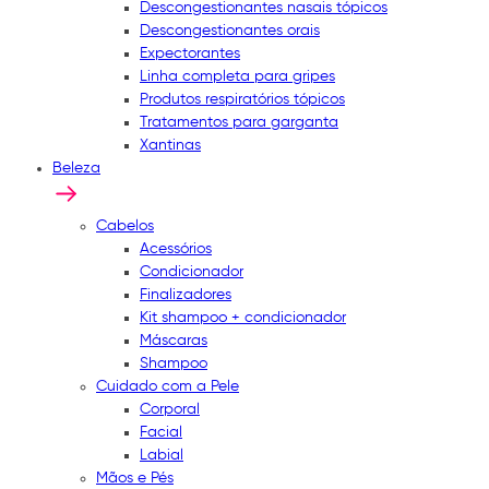
Descongestionantes nasais tópicos
Descongestionantes orais
Expectorantes
Linha completa para gripes
Produtos respiratórios tópicos
Tratamentos para garganta
Xantinas
Beleza
Cabelos
Acessórios
Condicionador
Finalizadores
Kit shampoo + condicionador
Máscaras
Shampoo
Cuidado com a Pele
Corporal
Facial
Labial
Mãos e Pés