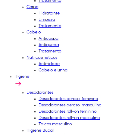
Tratamento
Corpo
Hidratante
Limpeza
Tratamento
Cabelo
Anticaspa
Antiqueda
Tratamento
Nutricosméticos
Anti-idade
Cabelo e unha
Higiene
Desodorantes
Desodorantes aerosol feminino
Desodorantes aerosol masculino
Desodorantes roll-on feminino
Desodorantes roll-on masculino
Talcos masculino
Higiene Bucal