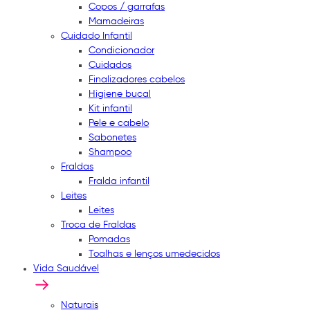
Copos / garrafas
Mamadeiras
Cuidado Infantil
Condicionador
Cuidados
Finalizadores cabelos
Higiene bucal
Kit infantil
Pele e cabelo
Sabonetes
Shampoo
Fraldas
Fralda infantil
Leites
Leites
Troca de Fraldas
Pomadas
Toalhas e lenços umedecidos
Vida Saudável
Naturais