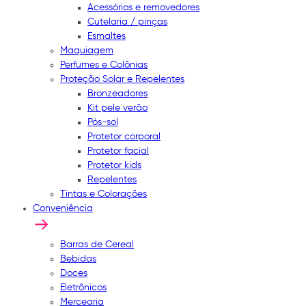
Acessórios e removedores
Cutelaria / pinças
Esmaltes
Maquiagem
Perfumes e Colônias
Proteção Solar e Repelentes
Bronzeadores
Kit pele verão
Pós-sol
Protetor corporal
Protetor facial
Protetor kids
Repelentes
Tintas e Colorações
Conveniência
Barras de Cereal
Bebidas
Doces
Eletrônicos
Mercearia