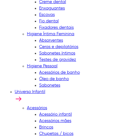
Creme dental
Enxaguantes
Escovas
Fio dental
Fixadores dentais
Higiene Íntima Feminina
Absorventes
Ceras e depilatórios
Sabonetes íntimos
Testes de gravidez
Higiene Pessoal
Acessórios de banho
Óleo de banho
Sabonetes
Universo Infantil
Acessórios
Acessório infantil
Acessórios mães
Brincos
Chupetas / bicos