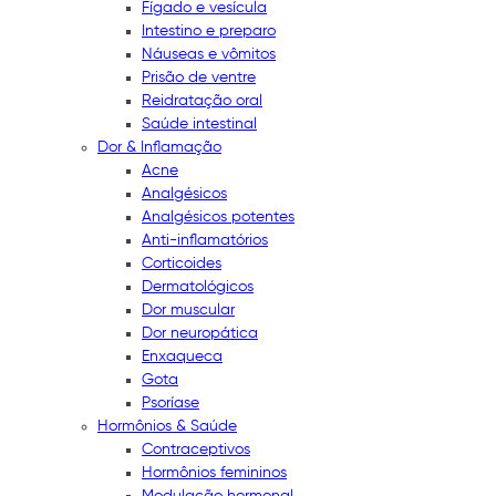
Fígado e vesícula
Intestino e preparo
Náuseas e vômitos
Prisão de ventre
Reidratação oral
Saúde intestinal
Dor & Inflamação
Acne
Analgésicos
Analgésicos potentes
Anti-inflamatórios
Corticoides
Dermatológicos
Dor muscular
Dor neuropática
Enxaqueca
Gota
Psoríase
Hormônios & Saúde
Contraceptivos
Hormônios femininos
Modulação hormonal