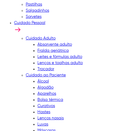
Pastilhas
Salgadinhos
Sorvetes
Cuidado Pessoal
Cuidado Adulto
Absorvente adulto
Fralda geriátrica
Leites e fórmulas adulto
Lenços e toalhas adulto
Trocador
Cuidado ao Paciente
Álcool
Algodão
Aparelhos
Bolsa térmica
Curativos
Hastes
Lenços nasais
Luvas
Máscaras