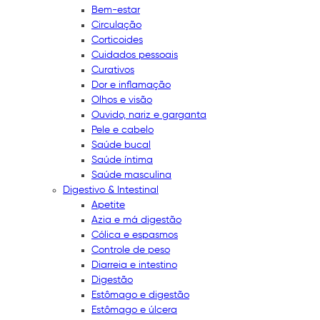
Bem-estar
Circulação
Corticoides
Cuidados pessoais
Curativos
Dor e inflamação
Olhos e visão
Ouvido, nariz e garganta
Pele e cabelo
Saúde bucal
Saúde íntima
Saúde masculina
Digestivo & Intestinal
Apetite
Azia e má digestão
Cólica e espasmos
Controle de peso
Diarreia e intestino
Digestão
Estômago e digestão
Estômago e úlcera