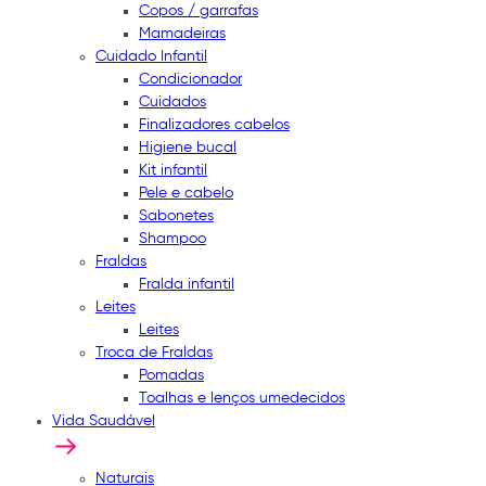
Copos / garrafas
Mamadeiras
Cuidado Infantil
Condicionador
Cuidados
Finalizadores cabelos
Higiene bucal
Kit infantil
Pele e cabelo
Sabonetes
Shampoo
Fraldas
Fralda infantil
Leites
Leites
Troca de Fraldas
Pomadas
Toalhas e lenços umedecidos
Vida Saudável
Naturais