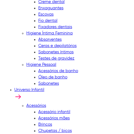
Creme dental
Enxaguantes
Escovas
Fio dental
Fixadores dentais
Higiene Íntima Feminina
Absorventes
Ceras e depilatórios
Sabonetes íntimos
Testes de gravidez
Higiene Pessoal
Acessórios de banho
Óleo de banho
Sabonetes
Universo Infantil
Acessórios
Acessório infantil
Acessórios mães
Brincos
Chupetas / bicos