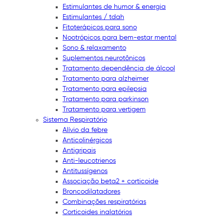
Estimulantes de humor & energia
Estimulantes / tdah
Fitoterápicos para sono
Nootrópicos para bem-estar mental
Sono & relaxamento
Suplementos neurotônicos
Tratamento dependência de álcool
Tratamento para alzheimer
Tratamento para epilepsia
Tratamento para parkinson
Tratamento para vertigem
Sistema Respiratório
Alívio da febre
Anticolinérgicos
Antigripais
Anti-leucotrienos
Antitussígenos
Associação beta2 + corticoide
Broncodilatadores
Combinações respiratórias
Corticoides inalatórios