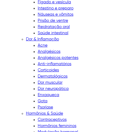
Fígado e vesícula
Intestino e preparo
Náuseas e vômitos
Prisão de ventre
Reidratação oral
Saúde intestinal
Dor & Inflamação
Acne
Analgésicos
Analgésicos potentes
Anti-inflamatórios
Corticoides
Dermatológicos
Dor muscular
Dor neuropática
Enxaqueca
Gota
Psoríase
Hormônios & Saúde
Contraceptivos
Hormônios femininos
Modulação hormonal