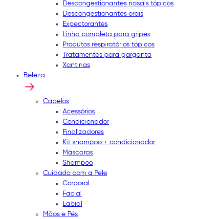
Descongestionantes nasais tópicos
Descongestionantes orais
Expectorantes
Linha completa para gripes
Produtos respiratórios tópicos
Tratamentos para garganta
Xantinas
Beleza
Cabelos
Acessórios
Condicionador
Finalizadores
Kit shampoo + condicionador
Máscaras
Shampoo
Cuidado com a Pele
Corporal
Facial
Labial
Mãos e Pés