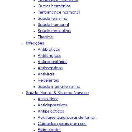
Outros hormônios
Performance hormonal
Saúde feminina
Saúde hormonal
Saúde masculina
Tireoide
Infecções
Antibióticos
Antifúngicos
Antiparasitários
Antissépticos
Antivirais
Repelentes
Saúde íntima feminina
Saúde Mental & Sistema Nervoso
Ansiolíticos
Antidepressivos
Antipsicóticos
Auxiliares para parar de fumar
Cuidados gerais para snc
Estimulantes