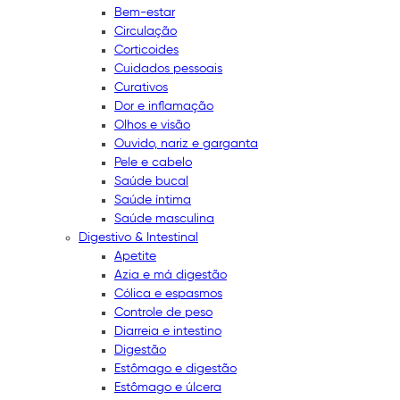
Bem-estar
Circulação
Corticoides
Cuidados pessoais
Curativos
Dor e inflamação
Olhos e visão
Ouvido, nariz e garganta
Pele e cabelo
Saúde bucal
Saúde íntima
Saúde masculina
Digestivo & Intestinal
Apetite
Azia e má digestão
Cólica e espasmos
Controle de peso
Diarreia e intestino
Digestão
Estômago e digestão
Estômago e úlcera