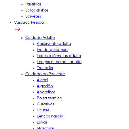
Pastilhas
Salgadinhos
Sorvetes
Cuidado Pessoal
Cuidado Adulto
Absorvente adulto
Fralda geriátrica
Leites e fórmulas adulto
Lenços e toalhas adulto
Trocador
Cuidado ao Paciente
Álcool
Algodão
Aparelhos
Bolsa térmica
Curativos
Hastes
Lenços nasais
Luvas
Máscaras