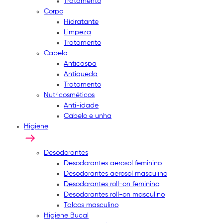
Tratamento
Corpo
Hidratante
Limpeza
Tratamento
Cabelo
Anticaspa
Antiqueda
Tratamento
Nutricosméticos
Anti-idade
Cabelo e unha
Higiene
Desodorantes
Desodorantes aerosol feminino
Desodorantes aerosol masculino
Desodorantes roll-on feminino
Desodorantes roll-on masculino
Talcos masculino
Higiene Bucal