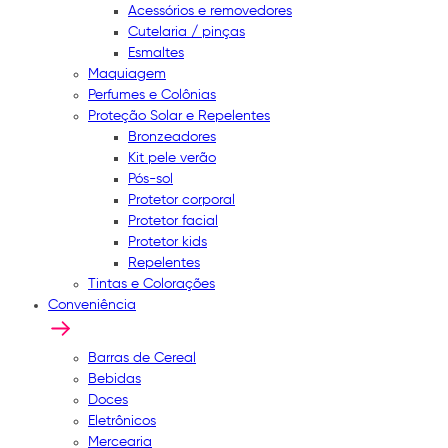
Acessórios e removedores
Cutelaria / pinças
Esmaltes
Maquiagem
Perfumes e Colônias
Proteção Solar e Repelentes
Bronzeadores
Kit pele verão
Pós-sol
Protetor corporal
Protetor facial
Protetor kids
Repelentes
Tintas e Colorações
Conveniência
Barras de Cereal
Bebidas
Doces
Eletrônicos
Mercearia