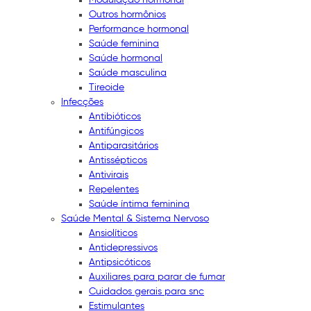
Outros hormônios
Performance hormonal
Saúde feminina
Saúde hormonal
Saúde masculina
Tireoide
Infecções
Antibióticos
Antifúngicos
Antiparasitários
Antissépticos
Antivirais
Repelentes
Saúde íntima feminina
Saúde Mental & Sistema Nervoso
Ansiolíticos
Antidepressivos
Antipsicóticos
Auxiliares para parar de fumar
Cuidados gerais para snc
Estimulantes