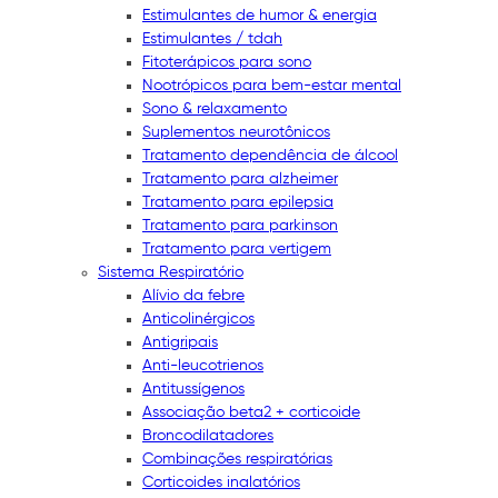
Estimulantes de humor & energia
Estimulantes / tdah
Fitoterápicos para sono
Nootrópicos para bem-estar mental
Sono & relaxamento
Suplementos neurotônicos
Tratamento dependência de álcool
Tratamento para alzheimer
Tratamento para epilepsia
Tratamento para parkinson
Tratamento para vertigem
Sistema Respiratório
Alívio da febre
Anticolinérgicos
Antigripais
Anti-leucotrienos
Antitussígenos
Associação beta2 + corticoide
Broncodilatadores
Combinações respiratórias
Corticoides inalatórios