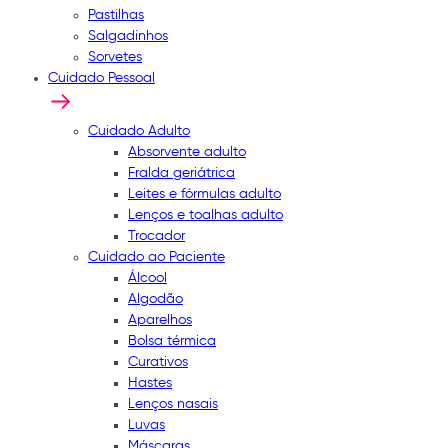
Pastilhas
Salgadinhos
Sorvetes
Cuidado Pessoal
Cuidado Adulto
Absorvente adulto
Fralda geriátrica
Leites e fórmulas adulto
Lenços e toalhas adulto
Trocador
Cuidado ao Paciente
Álcool
Algodão
Aparelhos
Bolsa térmica
Curativos
Hastes
Lenços nasais
Luvas
Máscaras