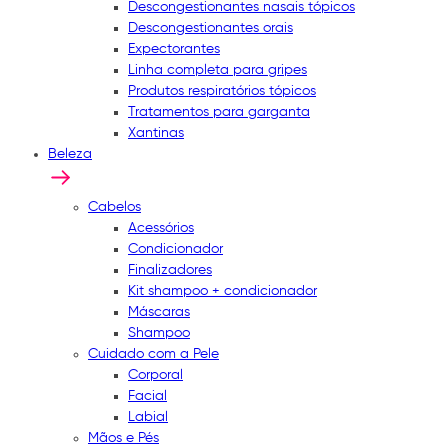
Descongestionantes nasais tópicos
Descongestionantes orais
Expectorantes
Linha completa para gripes
Produtos respiratórios tópicos
Tratamentos para garganta
Xantinas
Beleza
Cabelos
Acessórios
Condicionador
Finalizadores
Kit shampoo + condicionador
Máscaras
Shampoo
Cuidado com a Pele
Corporal
Facial
Labial
Mãos e Pés