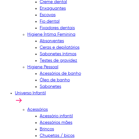
Creme dental
Enxaguantes
Escovas
Fio dental
Fixadores dentais
Higiene Íntima Feminina
Absorventes
Ceras e depilatórios
Sabonetes íntimos
Testes de gravidez
Higiene Pessoal
Acessórios de banho
Óleo de banho
Sabonetes
Universo Infantil
Acessórios
Acessório infantil
Acessórios mães
Brincos
Chupetas / bicos