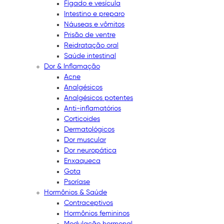
Fígado e vesícula
Intestino e preparo
Náuseas e vômitos
Prisão de ventre
Reidratação oral
Saúde intestinal
Dor & Inflamação
Acne
Analgésicos
Analgésicos potentes
Anti-inflamatórios
Corticoides
Dermatológicos
Dor muscular
Dor neuropática
Enxaqueca
Gota
Psoríase
Hormônios & Saúde
Contraceptivos
Hormônios femininos
Modulação hormonal