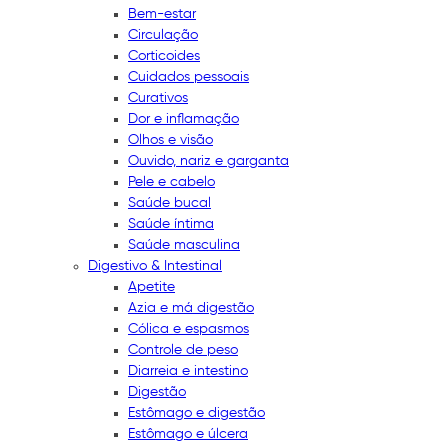
Bem-estar
Circulação
Corticoides
Cuidados pessoais
Curativos
Dor e inflamação
Olhos e visão
Ouvido, nariz e garganta
Pele e cabelo
Saúde bucal
Saúde íntima
Saúde masculina
Digestivo & Intestinal
Apetite
Azia e má digestão
Cólica e espasmos
Controle de peso
Diarreia e intestino
Digestão
Estômago e digestão
Estômago e úlcera