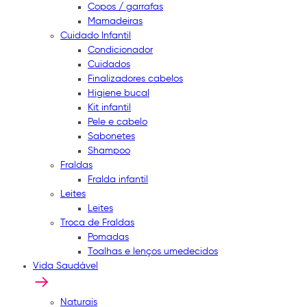
Copos / garrafas
Mamadeiras
Cuidado Infantil
Condicionador
Cuidados
Finalizadores cabelos
Higiene bucal
Kit infantil
Pele e cabelo
Sabonetes
Shampoo
Fraldas
Fralda infantil
Leites
Leites
Troca de Fraldas
Pomadas
Toalhas e lenços umedecidos
Vida Saudável
Naturais