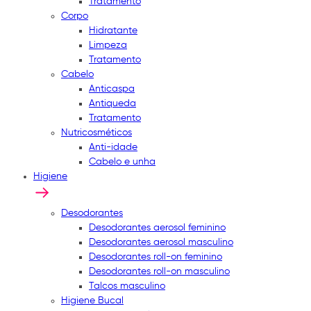
Tratamento
Corpo
Hidratante
Limpeza
Tratamento
Cabelo
Anticaspa
Antiqueda
Tratamento
Nutricosméticos
Anti-idade
Cabelo e unha
Higiene
Desodorantes
Desodorantes aerosol feminino
Desodorantes aerosol masculino
Desodorantes roll-on feminino
Desodorantes roll-on masculino
Talcos masculino
Higiene Bucal