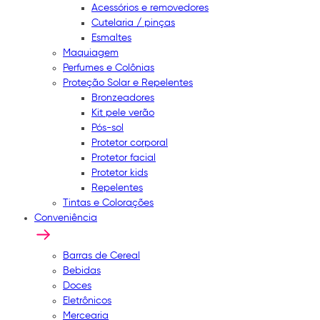
Acessórios e removedores
Cutelaria / pinças
Esmaltes
Maquiagem
Perfumes e Colônias
Proteção Solar e Repelentes
Bronzeadores
Kit pele verão
Pós-sol
Protetor corporal
Protetor facial
Protetor kids
Repelentes
Tintas e Colorações
Conveniência
Barras de Cereal
Bebidas
Doces
Eletrônicos
Mercearia