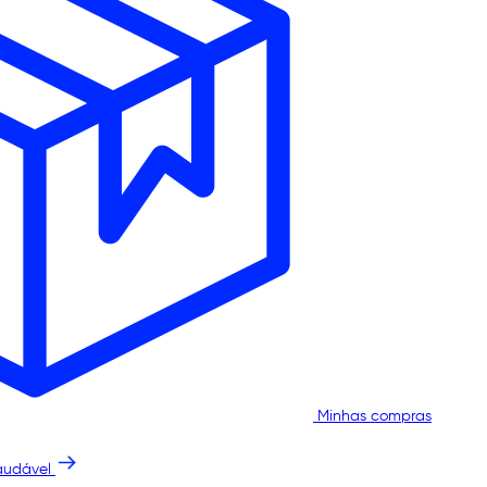
Minhas compras
audável