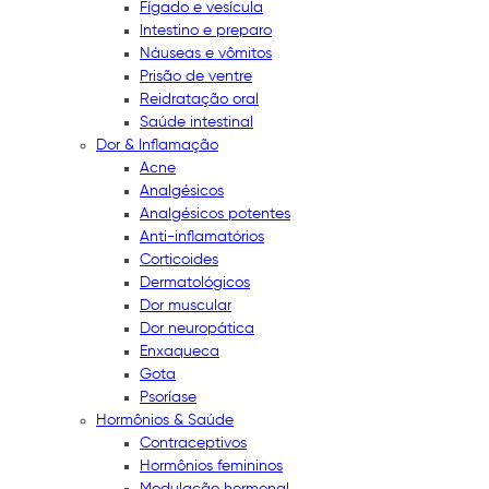
Fígado e vesícula
Intestino e preparo
Náuseas e vômitos
Prisão de ventre
Reidratação oral
Saúde intestinal
Dor & Inflamação
Acne
Analgésicos
Analgésicos potentes
Anti-inflamatórios
Corticoides
Dermatológicos
Dor muscular
Dor neuropática
Enxaqueca
Gota
Psoríase
Hormônios & Saúde
Contraceptivos
Hormônios femininos
Modulação hormonal