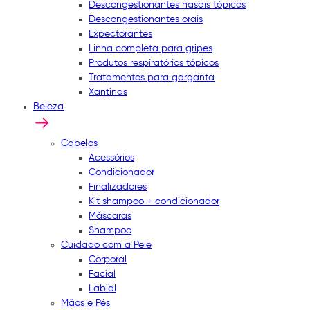
Descongestionantes nasais tópicos
Descongestionantes orais
Expectorantes
Linha completa para gripes
Produtos respiratórios tópicos
Tratamentos para garganta
Xantinas
Beleza
Cabelos
Acessórios
Condicionador
Finalizadores
Kit shampoo + condicionador
Máscaras
Shampoo
Cuidado com a Pele
Corporal
Facial
Labial
Mãos e Pés