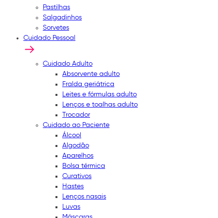
Pastilhas
Salgadinhos
Sorvetes
Cuidado Pessoal
Cuidado Adulto
Absorvente adulto
Fralda geriátrica
Leites e fórmulas adulto
Lenços e toalhas adulto
Trocador
Cuidado ao Paciente
Álcool
Algodão
Aparelhos
Bolsa térmica
Curativos
Hastes
Lenços nasais
Luvas
Máscaras