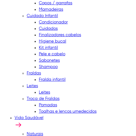
Copos / garrafas
Mamadeiras
Cuidado Infantil
Condicionador
Cuidados
Finalizadores cabelos
Higiene bucal
Kit infantil
Pele e cabelo
Sabonetes
Shampoo
Fraldas
Fralda infantil
Leites
Leites
Troca de Fraldas
Pomadas
Toalhas e lenços umedecidos
Vida Saudável
Naturais