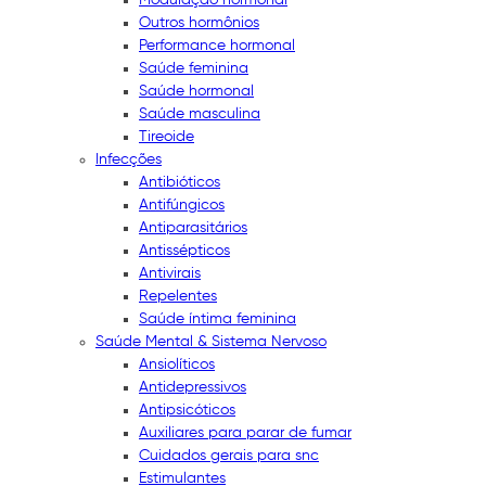
Outros hormônios
Performance hormonal
Saúde feminina
Saúde hormonal
Saúde masculina
Tireoide
Infecções
Antibióticos
Antifúngicos
Antiparasitários
Antissépticos
Antivirais
Repelentes
Saúde íntima feminina
Saúde Mental & Sistema Nervoso
Ansiolíticos
Antidepressivos
Antipsicóticos
Auxiliares para parar de fumar
Cuidados gerais para snc
Estimulantes