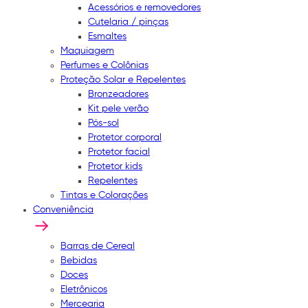
Acessórios e removedores
Cutelaria / pinças
Esmaltes
Maquiagem
Perfumes e Colônias
Proteção Solar e Repelentes
Bronzeadores
Kit pele verão
Pós-sol
Protetor corporal
Protetor facial
Protetor kids
Repelentes
Tintas e Colorações
Conveniência
Barras de Cereal
Bebidas
Doces
Eletrônicos
Mercearia