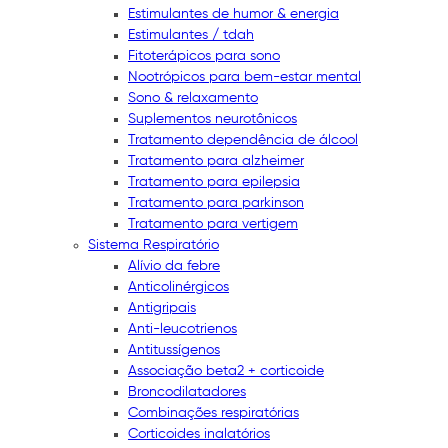
Estimulantes de humor & energia
Estimulantes / tdah
Fitoterápicos para sono
Nootrópicos para bem-estar mental
Sono & relaxamento
Suplementos neurotônicos
Tratamento dependência de álcool
Tratamento para alzheimer
Tratamento para epilepsia
Tratamento para parkinson
Tratamento para vertigem
Sistema Respiratório
Alívio da febre
Anticolinérgicos
Antigripais
Anti-leucotrienos
Antitussígenos
Associação beta2 + corticoide
Broncodilatadores
Combinações respiratórias
Corticoides inalatórios