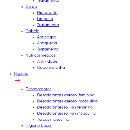
Tratamento
Corpo
Hidratante
Limpeza
Tratamento
Cabelo
Anticaspa
Antiqueda
Tratamento
Nutricosméticos
Anti-idade
Cabelo e unha
Higiene
Desodorantes
Desodorantes aerosol feminino
Desodorantes aerosol masculino
Desodorantes roll-on feminino
Desodorantes roll-on masculino
Talcos masculino
Higiene Bucal