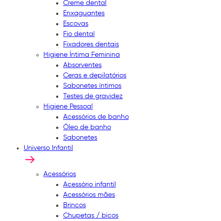
Creme dental
Enxaguantes
Escovas
Fio dental
Fixadores dentais
Higiene Íntima Feminina
Absorventes
Ceras e depilatórios
Sabonetes íntimos
Testes de gravidez
Higiene Pessoal
Acessórios de banho
Óleo de banho
Sabonetes
Universo Infantil
Acessórios
Acessório infantil
Acessórios mães
Brincos
Chupetas / bicos