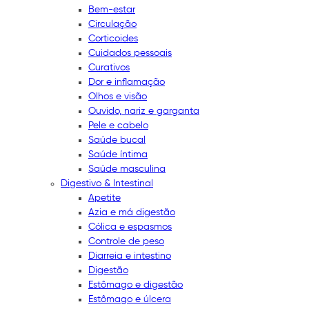
Bem-estar
Circulação
Corticoides
Cuidados pessoais
Curativos
Dor e inflamação
Olhos e visão
Ouvido, nariz e garganta
Pele e cabelo
Saúde bucal
Saúde íntima
Saúde masculina
Digestivo & Intestinal
Apetite
Azia e má digestão
Cólica e espasmos
Controle de peso
Diarreia e intestino
Digestão
Estômago e digestão
Estômago e úlcera