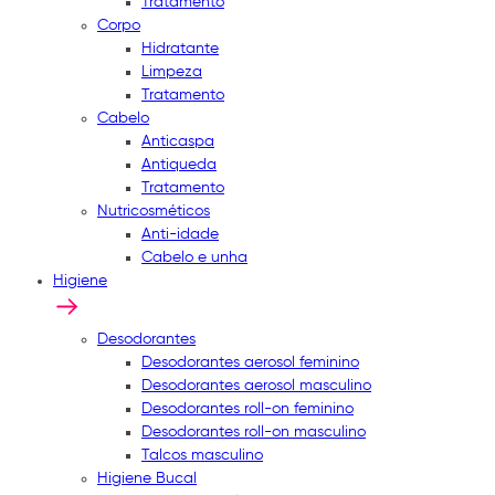
Tratamento
Corpo
Hidratante
Limpeza
Tratamento
Cabelo
Anticaspa
Antiqueda
Tratamento
Nutricosméticos
Anti-idade
Cabelo e unha
Higiene
Desodorantes
Desodorantes aerosol feminino
Desodorantes aerosol masculino
Desodorantes roll-on feminino
Desodorantes roll-on masculino
Talcos masculino
Higiene Bucal