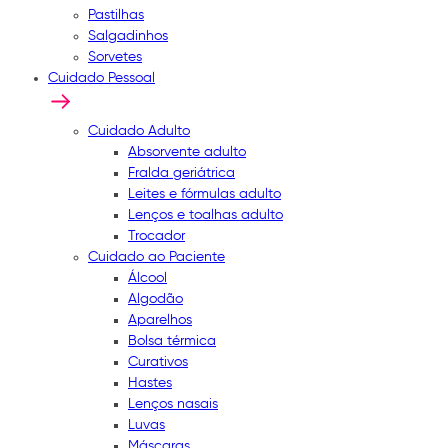
Pastilhas
Salgadinhos
Sorvetes
Cuidado Pessoal
Cuidado Adulto
Absorvente adulto
Fralda geriátrica
Leites e fórmulas adulto
Lenços e toalhas adulto
Trocador
Cuidado ao Paciente
Álcool
Algodão
Aparelhos
Bolsa térmica
Curativos
Hastes
Lenços nasais
Luvas
Máscaras