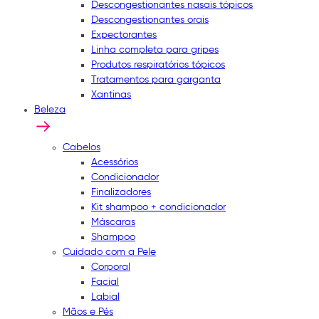
Descongestionantes nasais tópicos
Descongestionantes orais
Expectorantes
Linha completa para gripes
Produtos respiratórios tópicos
Tratamentos para garganta
Xantinas
Beleza
Cabelos
Acessórios
Condicionador
Finalizadores
Kit shampoo + condicionador
Máscaras
Shampoo
Cuidado com a Pele
Corporal
Facial
Labial
Mãos e Pés