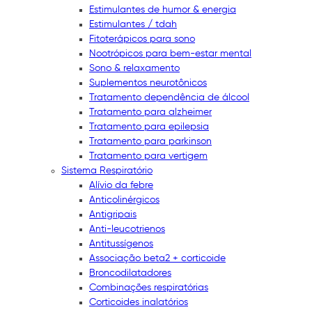
Estimulantes de humor & energia
Estimulantes / tdah
Fitoterápicos para sono
Nootrópicos para bem-estar mental
Sono & relaxamento
Suplementos neurotônicos
Tratamento dependência de álcool
Tratamento para alzheimer
Tratamento para epilepsia
Tratamento para parkinson
Tratamento para vertigem
Sistema Respiratório
Alívio da febre
Anticolinérgicos
Antigripais
Anti-leucotrienos
Antitussígenos
Associação beta2 + corticoide
Broncodilatadores
Combinações respiratórias
Corticoides inalatórios