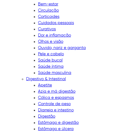
Bem-estar
Circulação
Corticoides
Cuidados pessoais
Curativos
Dor e inflamação
Olhos e visão
Ouvido, nariz e garganta
Pele e cabelo
Saúde bucal
Saúde íntima
Saúde masculina
Digestivo & Intestinal
Apetite
Azia e má digestão
Cólica e espasmos
Controle de peso
Diarreia e intestino
Digestão
Estômago e digestão
Estômago e úlcera