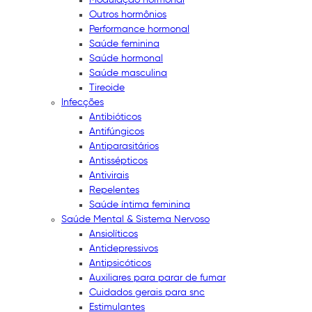
Outros hormônios
Performance hormonal
Saúde feminina
Saúde hormonal
Saúde masculina
Tireoide
Infecções
Antibióticos
Antifúngicos
Antiparasitários
Antissépticos
Antivirais
Repelentes
Saúde íntima feminina
Saúde Mental & Sistema Nervoso
Ansiolíticos
Antidepressivos
Antipsicóticos
Auxiliares para parar de fumar
Cuidados gerais para snc
Estimulantes