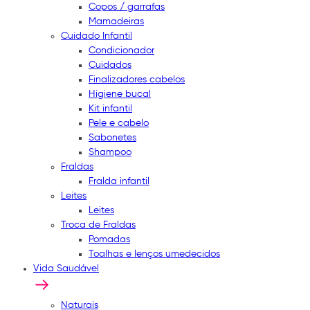
Copos / garrafas
Mamadeiras
Cuidado Infantil
Condicionador
Cuidados
Finalizadores cabelos
Higiene bucal
Kit infantil
Pele e cabelo
Sabonetes
Shampoo
Fraldas
Fralda infantil
Leites
Leites
Troca de Fraldas
Pomadas
Toalhas e lenços umedecidos
Vida Saudável
Naturais