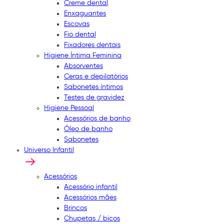
Creme dental
Enxaguantes
Escovas
Fio dental
Fixadores dentais
Higiene Íntima Feminina
Absorventes
Ceras e depilatórios
Sabonetes íntimos
Testes de gravidez
Higiene Pessoal
Acessórios de banho
Óleo de banho
Sabonetes
Universo Infantil
Acessórios
Acessório infantil
Acessórios mães
Brincos
Chupetas / bicos