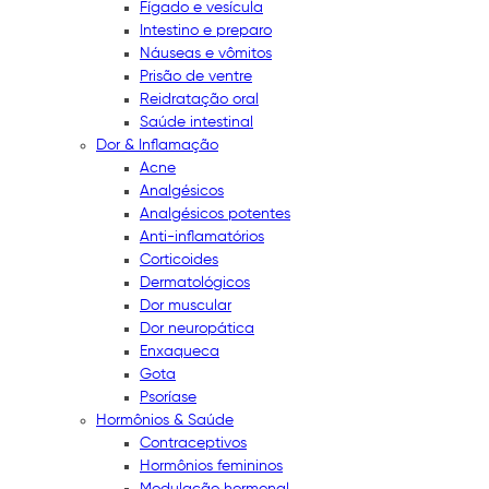
Fígado e vesícula
Intestino e preparo
Náuseas e vômitos
Prisão de ventre
Reidratação oral
Saúde intestinal
Dor & Inflamação
Acne
Analgésicos
Analgésicos potentes
Anti-inflamatórios
Corticoides
Dermatológicos
Dor muscular
Dor neuropática
Enxaqueca
Gota
Psoríase
Hormônios & Saúde
Contraceptivos
Hormônios femininos
Modulação hormonal