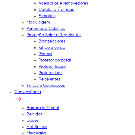
Acessórios e removedores
Cutelaria / pinças
Esmaltes
Maquiagem
Perfumes e Colônias
Proteção Solar e Repelentes
Bronzeadores
Kit pele verão
Pós-sol
Protetor corporal
Protetor facial
Protetor kids
Repelentes
Tintas e Colorações
Conveniência
Barras de Cereal
Bebidas
Doces
Eletrônicos
Mercearia