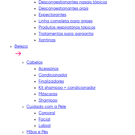
Descongestionantes nasais tópicos
Descongestionantes orais
Expectorantes
Linha completa para gripes
Produtos respiratórios tópicos
Tratamentos para garganta
Xantinas
Beleza
Cabelos
Acessórios
Condicionador
Finalizadores
Kit shampoo + condicionador
Máscaras
Shampoo
Cuidado com a Pele
Corporal
Facial
Labial
Mãos e Pés