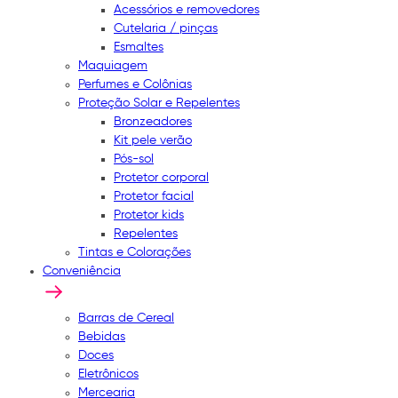
Acessórios e removedores
Cutelaria / pinças
Esmaltes
Maquiagem
Perfumes e Colônias
Proteção Solar e Repelentes
Bronzeadores
Kit pele verão
Pós-sol
Protetor corporal
Protetor facial
Protetor kids
Repelentes
Tintas e Colorações
Conveniência
Barras de Cereal
Bebidas
Doces
Eletrônicos
Mercearia