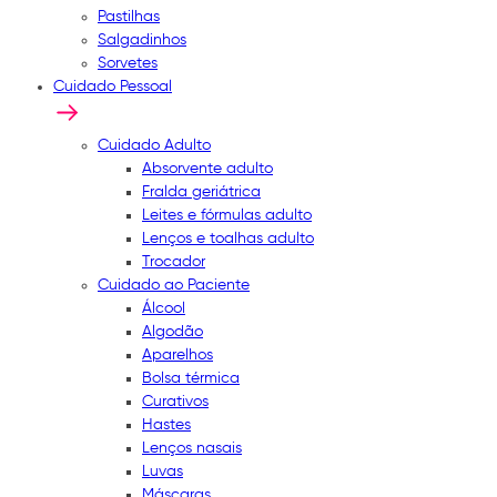
Pastilhas
Salgadinhos
Sorvetes
Cuidado Pessoal
Cuidado Adulto
Absorvente adulto
Fralda geriátrica
Leites e fórmulas adulto
Lenços e toalhas adulto
Trocador
Cuidado ao Paciente
Álcool
Algodão
Aparelhos
Bolsa térmica
Curativos
Hastes
Lenços nasais
Luvas
Máscaras