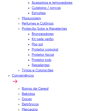
Acessórios e removedores
Cutelaria / pinças
Esmaltes
Maquiagem
Perfumes e Colônias
Proteção Solar e Repelentes
Bronzeadores
Kit pele verão
Pós-sol
Protetor corporal
Protetor facial
Protetor kids
Repelentes
Tintas e Colorações
Conveniência
Barras de Cereal
Bebidas
Doces
Eletrônicos
Mercearia