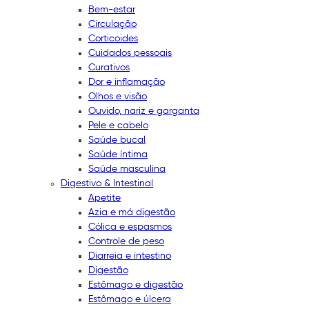
Bem-estar
Circulação
Corticoides
Cuidados pessoais
Curativos
Dor e inflamação
Olhos e visão
Ouvido, nariz e garganta
Pele e cabelo
Saúde bucal
Saúde íntima
Saúde masculina
Digestivo & Intestinal
Apetite
Azia e má digestão
Cólica e espasmos
Controle de peso
Diarreia e intestino
Digestão
Estômago e digestão
Estômago e úlcera