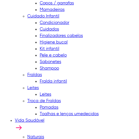
Copos / garrafas
Mamadeiras
Cuidado Infantil
Condicionador
Cuidados
Finalizadores cabelos
Higiene bucal
Kit infantil
Pele e cabelo
Sabonetes
Shampoo
Fraldas
Fralda infantil
Leites
Leites
Troca de Fraldas
Pomadas
Toalhas e lenços umedecidos
Vida Saudável
Naturais