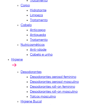
Tratamento
Corpo
Hidratante
Limpeza
Tratamento
Cabelo
Anticaspa
Antiqueda
Tratamento
Nutricosméticos
Anti-idade
Cabelo e unha
Higiene
Desodorantes
Desodorantes aerosol feminino
Desodorantes aerosol masculino
Desodorantes roll-on feminino
Desodorantes roll-on masculino
Talcos masculino
Higiene Bucal