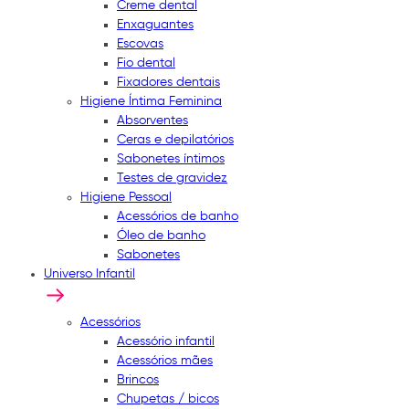
Creme dental
Enxaguantes
Escovas
Fio dental
Fixadores dentais
Higiene Íntima Feminina
Absorventes
Ceras e depilatórios
Sabonetes íntimos
Testes de gravidez
Higiene Pessoal
Acessórios de banho
Óleo de banho
Sabonetes
Universo Infantil
Acessórios
Acessório infantil
Acessórios mães
Brincos
Chupetas / bicos