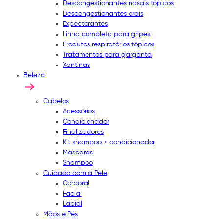
Descongestionantes nasais tópicos
Descongestionantes orais
Expectorantes
Linha completa para gripes
Produtos respiratórios tópicos
Tratamentos para garganta
Xantinas
Beleza
Cabelos
Acessórios
Condicionador
Finalizadores
Kit shampoo + condicionador
Máscaras
Shampoo
Cuidado com a Pele
Corporal
Facial
Labial
Mãos e Pés