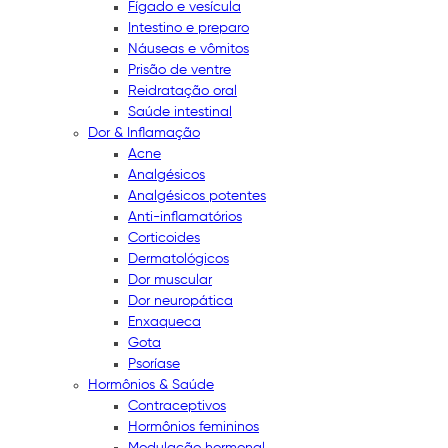
Fígado e vesícula
Intestino e preparo
Náuseas e vômitos
Prisão de ventre
Reidratação oral
Saúde intestinal
Dor & Inflamação
Acne
Analgésicos
Analgésicos potentes
Anti-inflamatórios
Corticoides
Dermatológicos
Dor muscular
Dor neuropática
Enxaqueca
Gota
Psoríase
Hormônios & Saúde
Contraceptivos
Hormônios femininos
Modulação hormonal