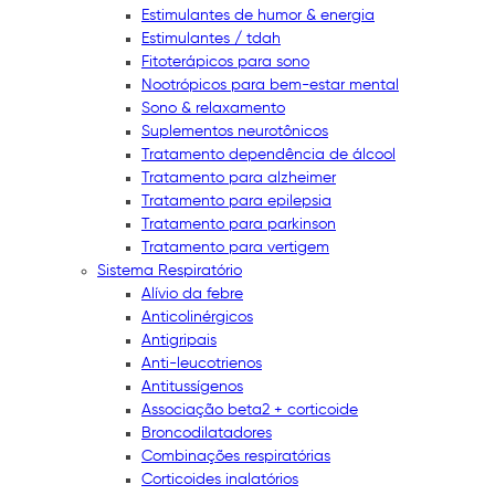
Estimulantes de humor & energia
Estimulantes / tdah
Fitoterápicos para sono
Nootrópicos para bem-estar mental
Sono & relaxamento
Suplementos neurotônicos
Tratamento dependência de álcool
Tratamento para alzheimer
Tratamento para epilepsia
Tratamento para parkinson
Tratamento para vertigem
Sistema Respiratório
Alívio da febre
Anticolinérgicos
Antigripais
Anti-leucotrienos
Antitussígenos
Associação beta2 + corticoide
Broncodilatadores
Combinações respiratórias
Corticoides inalatórios