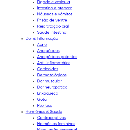
Fígado e vesícula
Intestino e preparo
Náuseas e vômitos
Prisão de ventre
Reidratação oral
Saúde intestinal
Dor & Inflamação
Acne
Analgésicos
Analgésicos potentes
Anti-inflamatórios
Corticoides
Dermatológicos
Dor muscular
Dor neuropática
Enxaqueca
Gota
Psoríase
Hormônios & Saúde
Contraceptivos
Hormônios femininos
Modulação hormonal