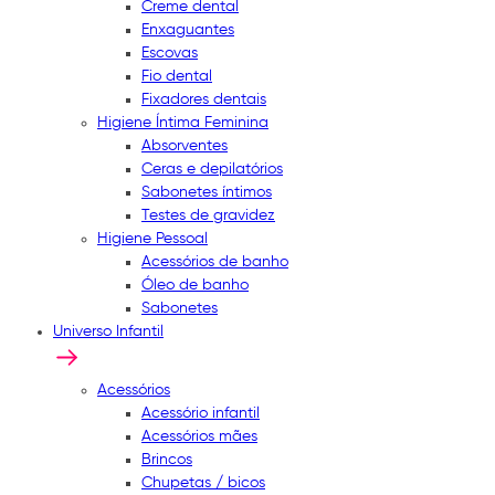
Creme dental
Enxaguantes
Escovas
Fio dental
Fixadores dentais
Higiene Íntima Feminina
Absorventes
Ceras e depilatórios
Sabonetes íntimos
Testes de gravidez
Higiene Pessoal
Acessórios de banho
Óleo de banho
Sabonetes
Universo Infantil
Acessórios
Acessório infantil
Acessórios mães
Brincos
Chupetas / bicos