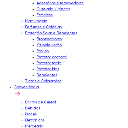
Acessórios e removedores
Cutelaria / pinças
Esmaltes
Maquiagem
Perfumes e Colônias
Proteção Solar e Repelentes
Bronzeadores
Kit pele verão
Pós-sol
Protetor corporal
Protetor facial
Protetor kids
Repelentes
Tintas e Colorações
Conveniência
Barras de Cereal
Bebidas
Doces
Eletrônicos
Mercearia