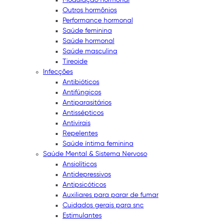
Outros hormônios
Performance hormonal
Saúde feminina
Saúde hormonal
Saúde masculina
Tireoide
Infecções
Antibióticos
Antifúngicos
Antiparasitários
Antissépticos
Antivirais
Repelentes
Saúde íntima feminina
Saúde Mental & Sistema Nervoso
Ansiolíticos
Antidepressivos
Antipsicóticos
Auxiliares para parar de fumar
Cuidados gerais para snc
Estimulantes