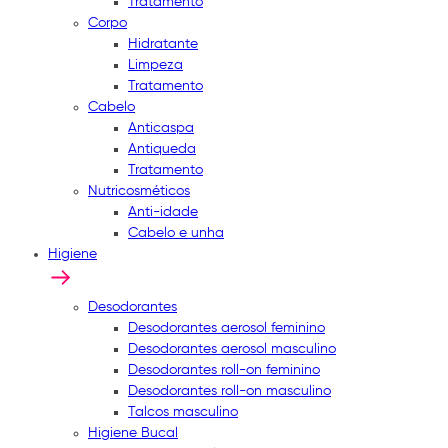
Tratamento
Corpo
Hidratante
Limpeza
Tratamento
Cabelo
Anticaspa
Antiqueda
Tratamento
Nutricosméticos
Anti-idade
Cabelo e unha
Higiene
Desodorantes
Desodorantes aerosol feminino
Desodorantes aerosol masculino
Desodorantes roll-on feminino
Desodorantes roll-on masculino
Talcos masculino
Higiene Bucal