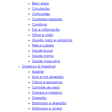
Bem-estar
Circulação
Corticoides
Cuidados pessoais
Curativos
Dor e inflamação
Olhos e visão
Ouvido, nariz e garganta
Pele e cabelo
Saúde bucal
Saúde íntima
Saúde masculina
Digestivo & Intestinal
Apetite
Azia e má digestão
Cólica e espasmos
Controle de peso
Diarreia e intestino
Digestão
Estômago e digestão
Estômago e úlcera