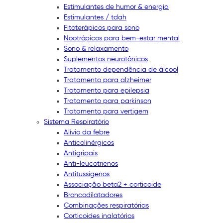
Estimulantes de humor & energia
Estimulantes / tdah
Fitoterápicos para sono
Nootrópicos para bem-estar mental
Sono & relaxamento
Suplementos neurotônicos
Tratamento dependência de álcool
Tratamento para alzheimer
Tratamento para epilepsia
Tratamento para parkinson
Tratamento para vertigem
Sistema Respiratório
Alívio da febre
Anticolinérgicos
Antigripais
Anti-leucotrienos
Antitussígenos
Associação beta2 + corticoide
Broncodilatadores
Combinações respiratórias
Corticoides inalatórios