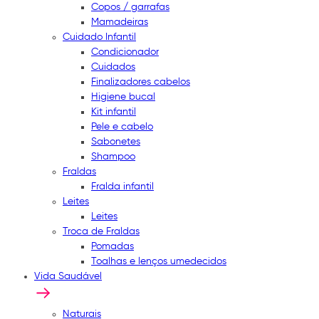
Copos / garrafas
Mamadeiras
Cuidado Infantil
Condicionador
Cuidados
Finalizadores cabelos
Higiene bucal
Kit infantil
Pele e cabelo
Sabonetes
Shampoo
Fraldas
Fralda infantil
Leites
Leites
Troca de Fraldas
Pomadas
Toalhas e lenços umedecidos
Vida Saudável
Naturais