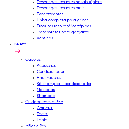
Descongestionantes nasais tópicos
Descongestionantes orais
Expectorantes
Linha completa para gripes
Produtos respiratórios tópicos
Tratamentos para garganta
Xantinas
Beleza
Cabelos
Acessórios
Condicionador
Finalizadores
Kit shampoo + condicionador
Máscaras
Shampoo
Cuidado com a Pele
Corporal
Facial
Labial
Mãos e Pés