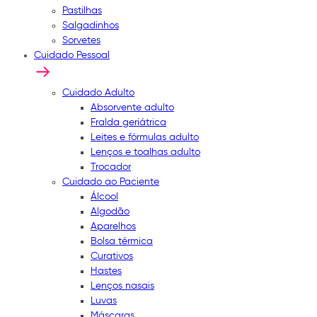
Pastilhas
Salgadinhos
Sorvetes
Cuidado Pessoal
Cuidado Adulto
Absorvente adulto
Fralda geriátrica
Leites e fórmulas adulto
Lenços e toalhas adulto
Trocador
Cuidado ao Paciente
Álcool
Algodão
Aparelhos
Bolsa térmica
Curativos
Hastes
Lenços nasais
Luvas
Máscaras