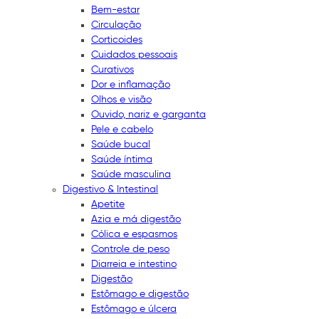
Bem-estar
Circulação
Corticoides
Cuidados pessoais
Curativos
Dor e inflamação
Olhos e visão
Ouvido, nariz e garganta
Pele e cabelo
Saúde bucal
Saúde íntima
Saúde masculina
Digestivo & Intestinal
Apetite
Azia e má digestão
Cólica e espasmos
Controle de peso
Diarreia e intestino
Digestão
Estômago e digestão
Estômago e úlcera