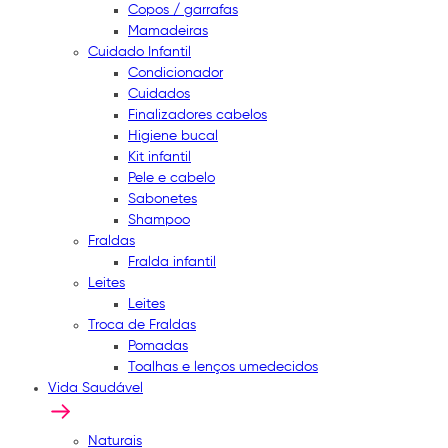
Copos / garrafas
Mamadeiras
Cuidado Infantil
Condicionador
Cuidados
Finalizadores cabelos
Higiene bucal
Kit infantil
Pele e cabelo
Sabonetes
Shampoo
Fraldas
Fralda infantil
Leites
Leites
Troca de Fraldas
Pomadas
Toalhas e lenços umedecidos
Vida Saudável
Naturais