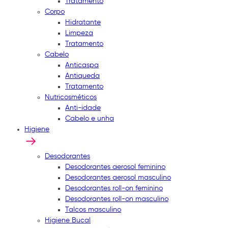
Tratamento
Corpo
Hidratante
Limpeza
Tratamento
Cabelo
Anticaspa
Antiqueda
Tratamento
Nutricosméticos
Anti-idade
Cabelo e unha
Higiene
Desodorantes
Desodorantes aerosol feminino
Desodorantes aerosol masculino
Desodorantes roll-on feminino
Desodorantes roll-on masculino
Talcos masculino
Higiene Bucal