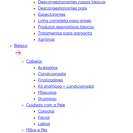
Descongestionantes nasais tópicos
Descongestionantes orais
Expectorantes
Linha completa para gripes
Produtos respiratórios tópicos
Tratamentos para garganta
Xantinas
Beleza
Cabelos
Acessórios
Condicionador
Finalizadores
Kit shampoo + condicionador
Máscaras
Shampoo
Cuidado com a Pele
Corporal
Facial
Labial
Mãos e Pés