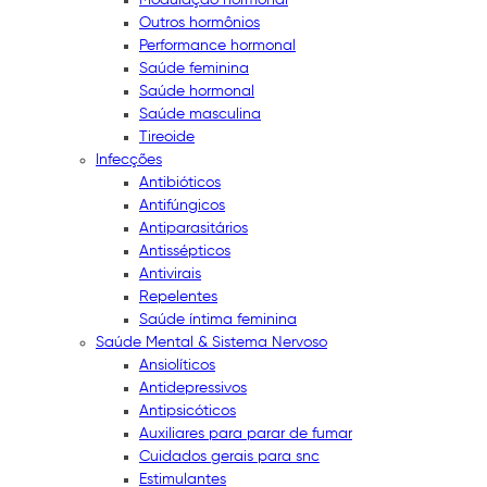
Outros hormônios
Performance hormonal
Saúde feminina
Saúde hormonal
Saúde masculina
Tireoide
Infecções
Antibióticos
Antifúngicos
Antiparasitários
Antissépticos
Antivirais
Repelentes
Saúde íntima feminina
Saúde Mental & Sistema Nervoso
Ansiolíticos
Antidepressivos
Antipsicóticos
Auxiliares para parar de fumar
Cuidados gerais para snc
Estimulantes