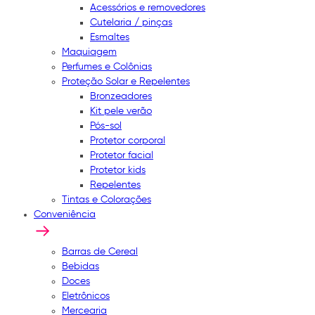
Acessórios e removedores
Cutelaria / pinças
Esmaltes
Maquiagem
Perfumes e Colônias
Proteção Solar e Repelentes
Bronzeadores
Kit pele verão
Pós-sol
Protetor corporal
Protetor facial
Protetor kids
Repelentes
Tintas e Colorações
Conveniência
Barras de Cereal
Bebidas
Doces
Eletrônicos
Mercearia