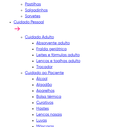
Pastilhas
Salgadinhos
Sorvetes
Cuidado Pessoal
Cuidado Adulto
Absorvente adulto
Fralda geriátrica
Leites e fórmulas adulto
Lenços e toalhas adulto
Trocador
Cuidado ao Paciente
Álcool
Algodão
Aparelhos
Bolsa térmica
Curativos
Hastes
Lenços nasais
Luvas
Máscaras