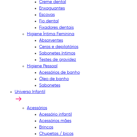
Creme dental
Enxaguantes
Escovas
Fio dental
Fixadores dentais
Higiene Íntima Feminina
Absorventes
Ceras e depilatórios
Sabonetes íntimos
Testes de gravidez
Higiene Pessoal
Acessórios de banho
Óleo de banho
Sabonetes
Universo Infantil
Acessórios
Acessório infantil
Acessórios mães
Brincos
Chupetas / bicos