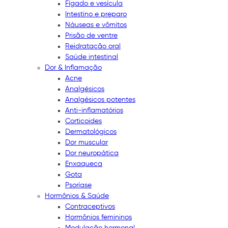
Fígado e vesícula
Intestino e preparo
Náuseas e vômitos
Prisão de ventre
Reidratação oral
Saúde intestinal
Dor & Inflamação
Acne
Analgésicos
Analgésicos potentes
Anti-inflamatórios
Corticoides
Dermatológicos
Dor muscular
Dor neuropática
Enxaqueca
Gota
Psoríase
Hormônios & Saúde
Contraceptivos
Hormônios femininos
Modulação hormonal