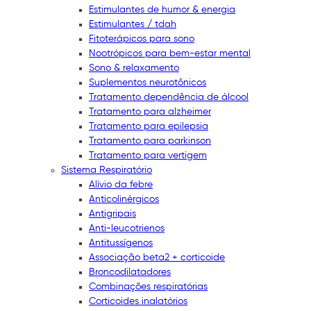
Estimulantes de humor & energia
Estimulantes / tdah
Fitoterápicos para sono
Nootrópicos para bem-estar mental
Sono & relaxamento
Suplementos neurotônicos
Tratamento dependência de álcool
Tratamento para alzheimer
Tratamento para epilepsia
Tratamento para parkinson
Tratamento para vertigem
Sistema Respiratório
Alívio da febre
Anticolinérgicos
Antigripais
Anti-leucotrienos
Antitussígenos
Associação beta2 + corticoide
Broncodilatadores
Combinações respiratórias
Corticoides inalatórios