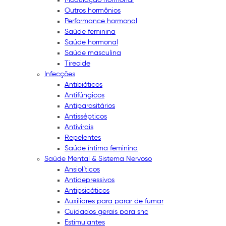
Outros hormônios
Performance hormonal
Saúde feminina
Saúde hormonal
Saúde masculina
Tireoide
Infecções
Antibióticos
Antifúngicos
Antiparasitários
Antissépticos
Antivirais
Repelentes
Saúde íntima feminina
Saúde Mental & Sistema Nervoso
Ansiolíticos
Antidepressivos
Antipsicóticos
Auxiliares para parar de fumar
Cuidados gerais para snc
Estimulantes