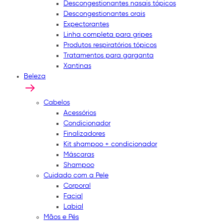
Descongestionantes nasais tópicos
Descongestionantes orais
Expectorantes
Linha completa para gripes
Produtos respiratórios tópicos
Tratamentos para garganta
Xantinas
Beleza
Cabelos
Acessórios
Condicionador
Finalizadores
Kit shampoo + condicionador
Máscaras
Shampoo
Cuidado com a Pele
Corporal
Facial
Labial
Mãos e Pés