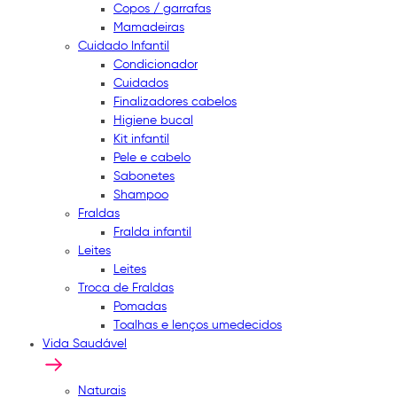
Copos / garrafas
Mamadeiras
Cuidado Infantil
Condicionador
Cuidados
Finalizadores cabelos
Higiene bucal
Kit infantil
Pele e cabelo
Sabonetes
Shampoo
Fraldas
Fralda infantil
Leites
Leites
Troca de Fraldas
Pomadas
Toalhas e lenços umedecidos
Vida Saudável
Naturais