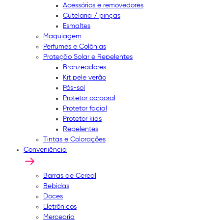
Acessórios e removedores
Cutelaria / pinças
Esmaltes
Maquiagem
Perfumes e Colônias
Proteção Solar e Repelentes
Bronzeadores
Kit pele verão
Pós-sol
Protetor corporal
Protetor facial
Protetor kids
Repelentes
Tintas e Colorações
Conveniência
Barras de Cereal
Bebidas
Doces
Eletrônicos
Mercearia