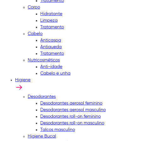
Tratamento
Corpo
Hidratante
Limpeza
Tratamento
Cabelo
Anticaspa
Antiqueda
Tratamento
Nutricosméticos
Anti-idade
Cabelo e unha
Higiene
Desodorantes
Desodorantes aerosol feminino
Desodorantes aerosol masculino
Desodorantes roll-on feminino
Desodorantes roll-on masculino
Talcos masculino
Higiene Bucal