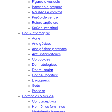
Fígado e vesícula
Intestino e preparo
Náuseas e vômitos
Prisão de ventre
Reidratação oral
Saúde intestinal
Dor & Inflamação
Acne
Analgésicos
Analgésicos potentes
Anti-inflamatórios
Corticoides
Dermatológicos
Dor muscular
Dor neuropática
Enxaqueca
Gota
Psoríase
Hormônios & Saúde
Contraceptivos
Hormônios femininos
Modulação hormonal