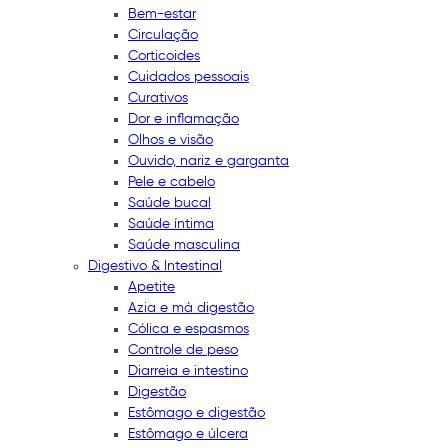
Bem-estar
Circulação
Corticoides
Cuidados pessoais
Curativos
Dor e inflamação
Olhos e visão
Ouvido, nariz e garganta
Pele e cabelo
Saúde bucal
Saúde íntima
Saúde masculina
Digestivo & Intestinal
Apetite
Azia e má digestão
Cólica e espasmos
Controle de peso
Diarreia e intestino
Digestão
Estômago e digestão
Estômago e úlcera