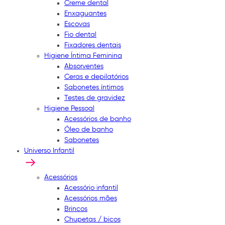
Creme dental
Enxaguantes
Escovas
Fio dental
Fixadores dentais
Higiene Íntima Feminina
Absorventes
Ceras e depilatórios
Sabonetes íntimos
Testes de gravidez
Higiene Pessoal
Acessórios de banho
Óleo de banho
Sabonetes
Universo Infantil
Acessórios
Acessório infantil
Acessórios mães
Brincos
Chupetas / bicos