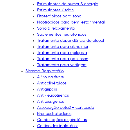
Estimulantes de humor & energia
Estimulantes / tdah
Fitoterápicos para sono
Nootrópicos para bem-estar mental
Sono & relaxamento
Suplementos neurotônicos
Tratamento dependência de álcool
Tratamento para alzheimer
Tratamento para epilepsia
Tratamento para parkinson
Tratamento para vertigem
Sistema Respiratório
Alívio da febre
Anticolinérgicos
Antigripais
Anti-leucotrienos
Antitussígenos
Associação beta2 + corticoide
Broncodilatadores
Combinações respiratórias
Corticoides inalatórios