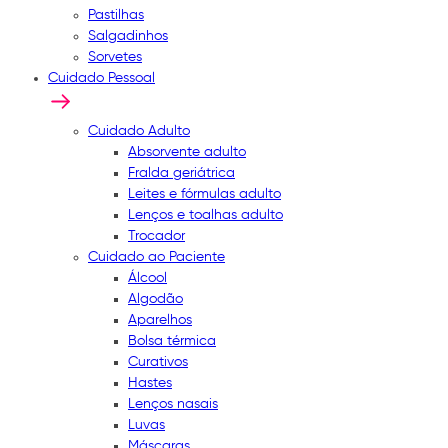
Pastilhas
Salgadinhos
Sorvetes
Cuidado Pessoal
Cuidado Adulto
Absorvente adulto
Fralda geriátrica
Leites e fórmulas adulto
Lenços e toalhas adulto
Trocador
Cuidado ao Paciente
Álcool
Algodão
Aparelhos
Bolsa térmica
Curativos
Hastes
Lenços nasais
Luvas
Máscaras