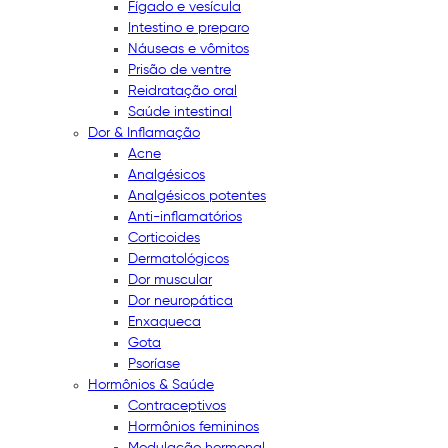
Fígado e vesícula
Intestino e preparo
Náuseas e vômitos
Prisão de ventre
Reidratação oral
Saúde intestinal
Dor & Inflamação
Acne
Analgésicos
Analgésicos potentes
Anti-inflamatórios
Corticoides
Dermatológicos
Dor muscular
Dor neuropática
Enxaqueca
Gota
Psoríase
Hormônios & Saúde
Contraceptivos
Hormônios femininos
Modulação hormonal