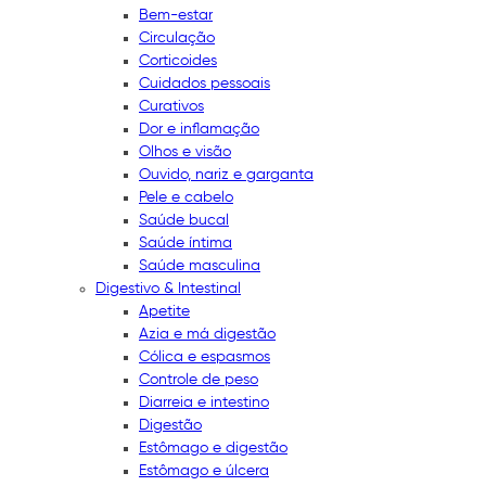
Bem-estar
Circulação
Corticoides
Cuidados pessoais
Curativos
Dor e inflamação
Olhos e visão
Ouvido, nariz e garganta
Pele e cabelo
Saúde bucal
Saúde íntima
Saúde masculina
Digestivo & Intestinal
Apetite
Azia e má digestão
Cólica e espasmos
Controle de peso
Diarreia e intestino
Digestão
Estômago e digestão
Estômago e úlcera