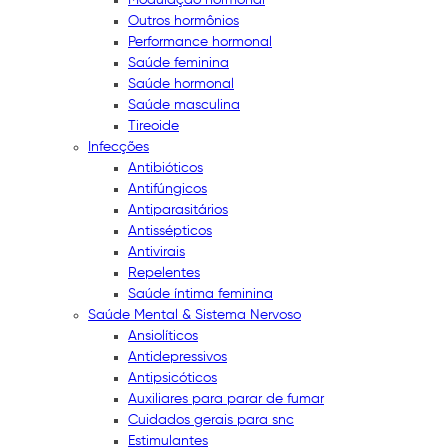
Outros hormônios
Performance hormonal
Saúde feminina
Saúde hormonal
Saúde masculina
Tireoide
Infecções
Antibióticos
Antifúngicos
Antiparasitários
Antissépticos
Antivirais
Repelentes
Saúde íntima feminina
Saúde Mental & Sistema Nervoso
Ansiolíticos
Antidepressivos
Antipsicóticos
Auxiliares para parar de fumar
Cuidados gerais para snc
Estimulantes