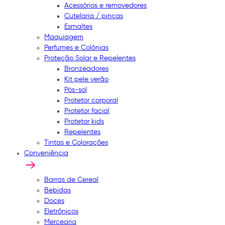
Acessórios e removedores
Cutelaria / pinças
Esmaltes
Maquiagem
Perfumes e Colônias
Proteção Solar e Repelentes
Bronzeadores
Kit pele verão
Pós-sol
Protetor corporal
Protetor facial
Protetor kids
Repelentes
Tintas e Colorações
Conveniência
Barras de Cereal
Bebidas
Doces
Eletrônicos
Mercearia