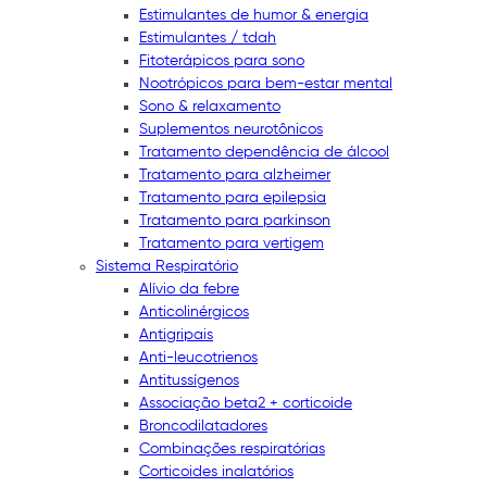
Estimulantes de humor & energia
Estimulantes / tdah
Fitoterápicos para sono
Nootrópicos para bem-estar mental
Sono & relaxamento
Suplementos neurotônicos
Tratamento dependência de álcool
Tratamento para alzheimer
Tratamento para epilepsia
Tratamento para parkinson
Tratamento para vertigem
Sistema Respiratório
Alívio da febre
Anticolinérgicos
Antigripais
Anti-leucotrienos
Antitussígenos
Associação beta2 + corticoide
Broncodilatadores
Combinações respiratórias
Corticoides inalatórios