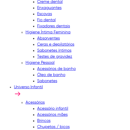
Creme dental
Enxaguantes
Escovas
Fio dental
Fixadores dentais
Higiene Íntima Feminina
Absorventes
Ceras e depilatórios
Sabonetes íntimos
Testes de gravidez
Higiene Pessoal
Acessórios de banho
Óleo de banho
Sabonetes
Universo Infantil
Acessórios
Acessório infantil
Acessórios mães
Brincos
Chupetas / bicos