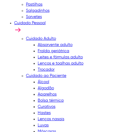
Pastilhas
Salgadinhos
Sorvetes
Cuidado Pessoal
Cuidado Adulto
Absorvente adulto
Fralda geriátrica
Leites e fórmulas adulto
Lenços e toalhas adulto
Trocador
Cuidado ao Paciente
Álcool
Algodão
Aparelhos
Bolsa térmica
Curativos
Hastes
Lenços nasais
Luvas
Máscaras