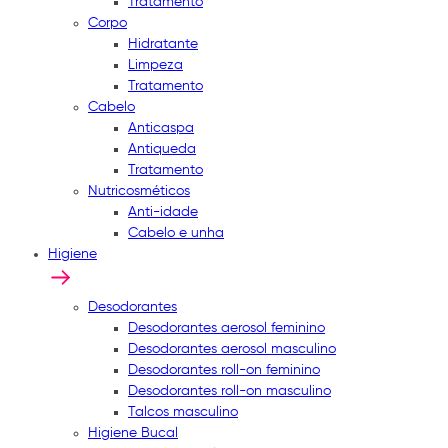
Tratamento
Corpo
Hidratante
Limpeza
Tratamento
Cabelo
Anticaspa
Antiqueda
Tratamento
Nutricosméticos
Anti-idade
Cabelo e unha
Higiene
Desodorantes
Desodorantes aerosol feminino
Desodorantes aerosol masculino
Desodorantes roll-on feminino
Desodorantes roll-on masculino
Talcos masculino
Higiene Bucal