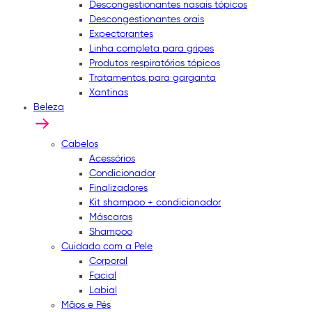
Descongestionantes nasais tópicos
Descongestionantes orais
Expectorantes
Linha completa para gripes
Produtos respiratórios tópicos
Tratamentos para garganta
Xantinas
Beleza
Cabelos
Acessórios
Condicionador
Finalizadores
Kit shampoo + condicionador
Máscaras
Shampoo
Cuidado com a Pele
Corporal
Facial
Labial
Mãos e Pés