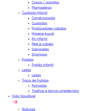
Copos / garrafas
Mamadeiras
Cuidado Infantil
Condicionador
Cuidados
Finalizadores cabelos
Higiene bucal
Kit infantil
Pele e cabelo
Sabonetes
Shampoo
Fraldas
Fralda infantil
Leites
Leites
Troca de Fraldas
Pomadas
Toalhas e lenços umedecidos
Vida Saudável
Naturais