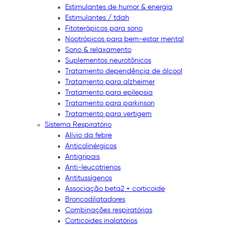
Estimulantes de humor & energia
Estimulantes / tdah
Fitoterápicos para sono
Nootrópicos para bem-estar mental
Sono & relaxamento
Suplementos neurotônicos
Tratamento dependência de álcool
Tratamento para alzheimer
Tratamento para epilepsia
Tratamento para parkinson
Tratamento para vertigem
Sistema Respiratório
Alívio da febre
Anticolinérgicos
Antigripais
Anti-leucotrienos
Antitussígenos
Associação beta2 + corticoide
Broncodilatadores
Combinações respiratórias
Corticoides inalatórios