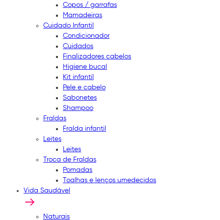
Copos / garrafas
Mamadeiras
Cuidado Infantil
Condicionador
Cuidados
Finalizadores cabelos
Higiene bucal
Kit infantil
Pele e cabelo
Sabonetes
Shampoo
Fraldas
Fralda infantil
Leites
Leites
Troca de Fraldas
Pomadas
Toalhas e lenços umedecidos
Vida Saudável
Naturais