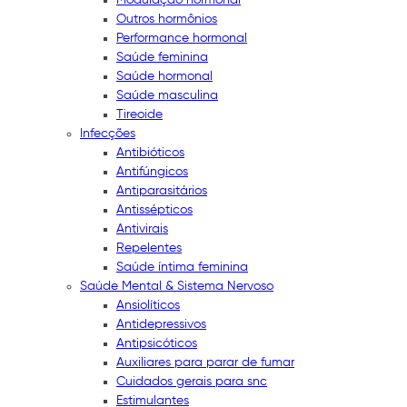
Outros hormônios
Performance hormonal
Saúde feminina
Saúde hormonal
Saúde masculina
Tireoide
Infecções
Antibióticos
Antifúngicos
Antiparasitários
Antissépticos
Antivirais
Repelentes
Saúde íntima feminina
Saúde Mental & Sistema Nervoso
Ansiolíticos
Antidepressivos
Antipsicóticos
Auxiliares para parar de fumar
Cuidados gerais para snc
Estimulantes