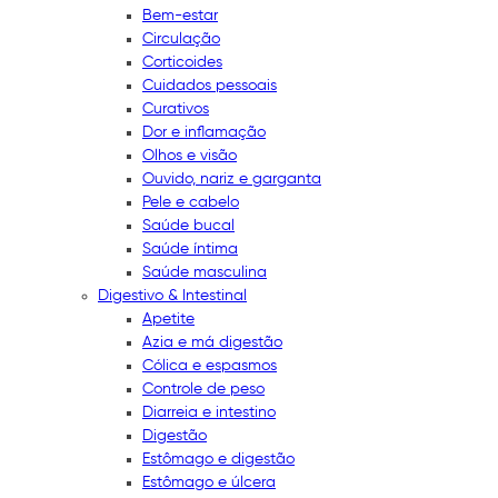
Bem-estar
Circulação
Corticoides
Cuidados pessoais
Curativos
Dor e inflamação
Olhos e visão
Ouvido, nariz e garganta
Pele e cabelo
Saúde bucal
Saúde íntima
Saúde masculina
Digestivo & Intestinal
Apetite
Azia e má digestão
Cólica e espasmos
Controle de peso
Diarreia e intestino
Digestão
Estômago e digestão
Estômago e úlcera