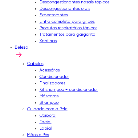
Descongestionantes nasais tópicos
Descongestionantes orais
Expectorantes
Linha completa para gripes
Produtos respiratórios tópicos
Tratamentos para garganta
Xantinas
Beleza
Cabelos
Acessórios
Condicionador
Finalizadores
Kit shampoo + condicionador
Máscaras
Shampoo
Cuidado com a Pele
Corporal
Facial
Labial
Mãos e Pés