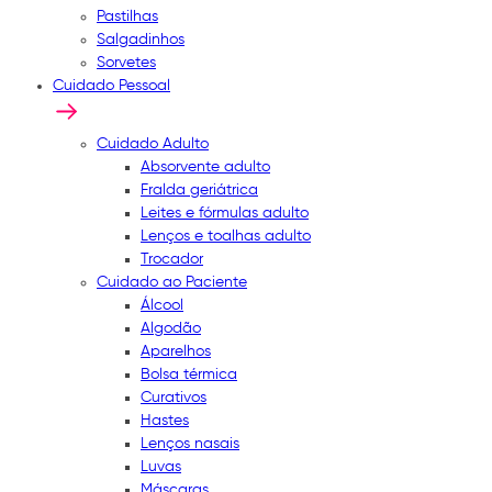
Pastilhas
Salgadinhos
Sorvetes
Cuidado Pessoal
Cuidado Adulto
Absorvente adulto
Fralda geriátrica
Leites e fórmulas adulto
Lenços e toalhas adulto
Trocador
Cuidado ao Paciente
Álcool
Algodão
Aparelhos
Bolsa térmica
Curativos
Hastes
Lenços nasais
Luvas
Máscaras