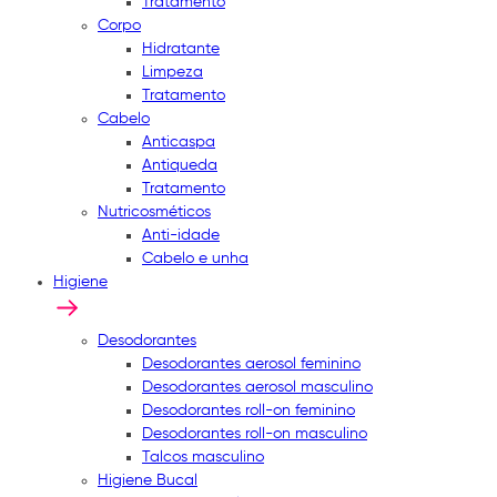
Tratamento
Corpo
Hidratante
Limpeza
Tratamento
Cabelo
Anticaspa
Antiqueda
Tratamento
Nutricosméticos
Anti-idade
Cabelo e unha
Higiene
Desodorantes
Desodorantes aerosol feminino
Desodorantes aerosol masculino
Desodorantes roll-on feminino
Desodorantes roll-on masculino
Talcos masculino
Higiene Bucal