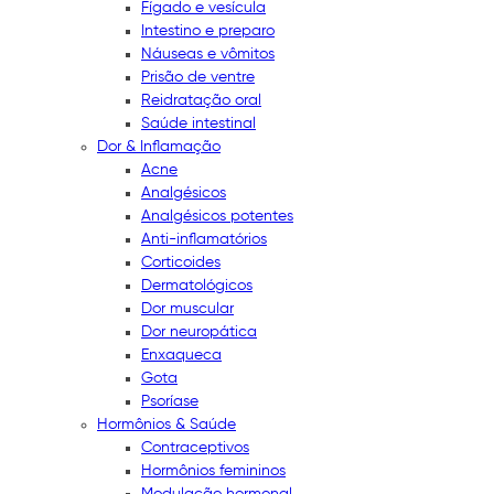
Fígado e vesícula
Intestino e preparo
Náuseas e vômitos
Prisão de ventre
Reidratação oral
Saúde intestinal
Dor & Inflamação
Acne
Analgésicos
Analgésicos potentes
Anti-inflamatórios
Corticoides
Dermatológicos
Dor muscular
Dor neuropática
Enxaqueca
Gota
Psoríase
Hormônios & Saúde
Contraceptivos
Hormônios femininos
Modulação hormonal