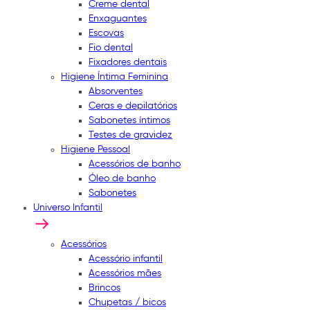
Creme dental
Enxaguantes
Escovas
Fio dental
Fixadores dentais
Higiene Íntima Feminina
Absorventes
Ceras e depilatórios
Sabonetes íntimos
Testes de gravidez
Higiene Pessoal
Acessórios de banho
Óleo de banho
Sabonetes
Universo Infantil
Acessórios
Acessório infantil
Acessórios mães
Brincos
Chupetas / bicos