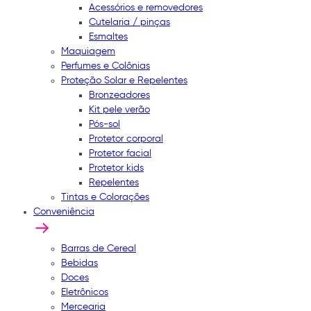
Acessórios e removedores
Cutelaria / pinças
Esmaltes
Maquiagem
Perfumes e Colônias
Proteção Solar e Repelentes
Bronzeadores
Kit pele verão
Pós-sol
Protetor corporal
Protetor facial
Protetor kids
Repelentes
Tintas e Colorações
Conveniência
Barras de Cereal
Bebidas
Doces
Eletrônicos
Mercearia