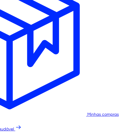
Minhas compras
audável