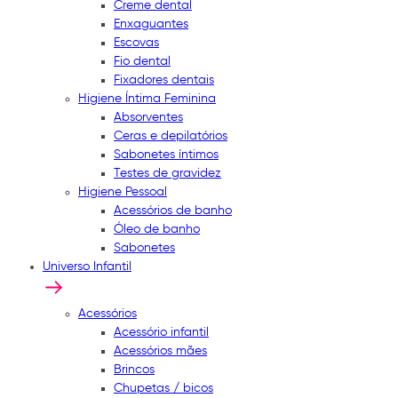
Creme dental
Enxaguantes
Escovas
Fio dental
Fixadores dentais
Higiene Íntima Feminina
Absorventes
Ceras e depilatórios
Sabonetes íntimos
Testes de gravidez
Higiene Pessoal
Acessórios de banho
Óleo de banho
Sabonetes
Universo Infantil
Acessórios
Acessório infantil
Acessórios mães
Brincos
Chupetas / bicos