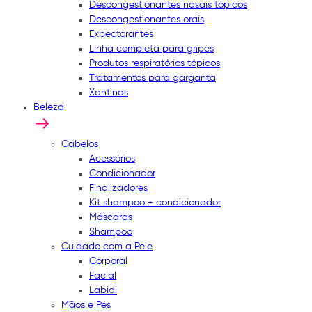
Descongestionantes nasais tópicos
Descongestionantes orais
Expectorantes
Linha completa para gripes
Produtos respiratórios tópicos
Tratamentos para garganta
Xantinas
Beleza
Cabelos
Acessórios
Condicionador
Finalizadores
Kit shampoo + condicionador
Máscaras
Shampoo
Cuidado com a Pele
Corporal
Facial
Labial
Mãos e Pés