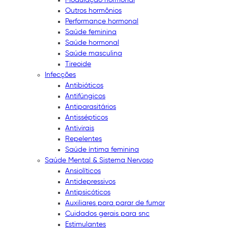
Outros hormônios
Performance hormonal
Saúde feminina
Saúde hormonal
Saúde masculina
Tireoide
Infecções
Antibióticos
Antifúngicos
Antiparasitários
Antissépticos
Antivirais
Repelentes
Saúde íntima feminina
Saúde Mental & Sistema Nervoso
Ansiolíticos
Antidepressivos
Antipsicóticos
Auxiliares para parar de fumar
Cuidados gerais para snc
Estimulantes