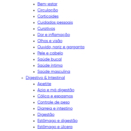
Bem-estar
Circulação
Corticoides
Cuidados pessoais
Curativos
Dor e inflamação
Olhos e visão
Ouvido, nariz e garganta
Pele e cabelo
Saúde bucal
Saúde íntima
Saúde masculina
Digestivo & Intestinal
Apetite
Azia e má digestão
Cólica e espasmos
Controle de peso
Diarreia e intestino
Digestão
Estômago e digestão
Estômago e úlcera