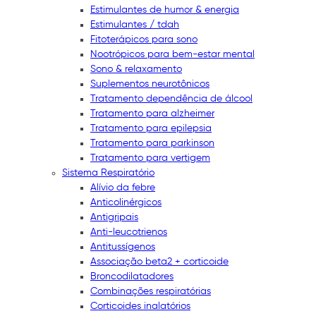
Estimulantes de humor & energia
Estimulantes / tdah
Fitoterápicos para sono
Nootrópicos para bem-estar mental
Sono & relaxamento
Suplementos neurotônicos
Tratamento dependência de álcool
Tratamento para alzheimer
Tratamento para epilepsia
Tratamento para parkinson
Tratamento para vertigem
Sistema Respiratório
Alívio da febre
Anticolinérgicos
Antigripais
Anti-leucotrienos
Antitussígenos
Associação beta2 + corticoide
Broncodilatadores
Combinações respiratórias
Corticoides inalatórios