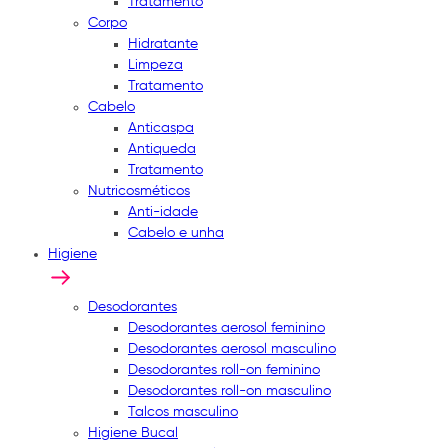
Tratamento
Corpo
Hidratante
Limpeza
Tratamento
Cabelo
Anticaspa
Antiqueda
Tratamento
Nutricosméticos
Anti-idade
Cabelo e unha
Higiene
Desodorantes
Desodorantes aerosol feminino
Desodorantes aerosol masculino
Desodorantes roll-on feminino
Desodorantes roll-on masculino
Talcos masculino
Higiene Bucal