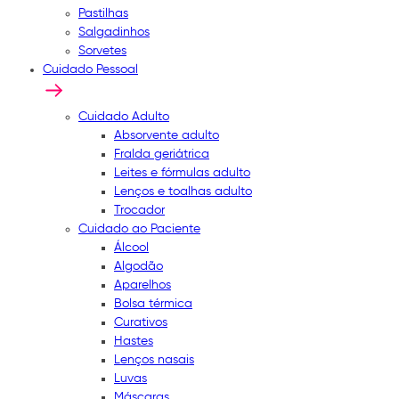
Pastilhas
Salgadinhos
Sorvetes
Cuidado Pessoal
Cuidado Adulto
Absorvente adulto
Fralda geriátrica
Leites e fórmulas adulto
Lenços e toalhas adulto
Trocador
Cuidado ao Paciente
Álcool
Algodão
Aparelhos
Bolsa térmica
Curativos
Hastes
Lenços nasais
Luvas
Máscaras