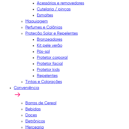
Acessórios e removedores
Cutelaria / pinças
Esmaltes
Maquiagem
Perfumes e Colônias
Proteção Solar e Repelentes
Bronzeadores
Kit pele verão
Pós-sol
Protetor corporal
Protetor facial
Protetor kids
Repelentes
Tintas e Colorações
Conveniência
Barras de Cereal
Bebidas
Doces
Eletrônicos
Mercearia