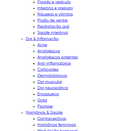
Fígado e vesícula
Intestino e preparo
Náuseas e vômitos
Prisão de ventre
Reidratação oral
Saúde intestinal
Dor & Inflamação
Acne
Analgésicos
Analgésicos potentes
Anti-inflamatórios
Corticoides
Dermatológicos
Dor muscular
Dor neuropática
Enxaqueca
Gota
Psoríase
Hormônios & Saúde
Contraceptivos
Hormônios femininos
Modulação hormonal