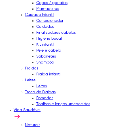
Copos / garrafas
Mamadeiras
Cuidado Infantil
Condicionador
Cuidados
Finalizadores cabelos
Higiene bucal
Kit infantil
Pele e cabelo
Sabonetes
Shampoo
Fraldas
Fralda infantil
Leites
Leites
Troca de Fraldas
Pomadas
Toalhas e lenços umedecidos
Vida Saudável
Naturais