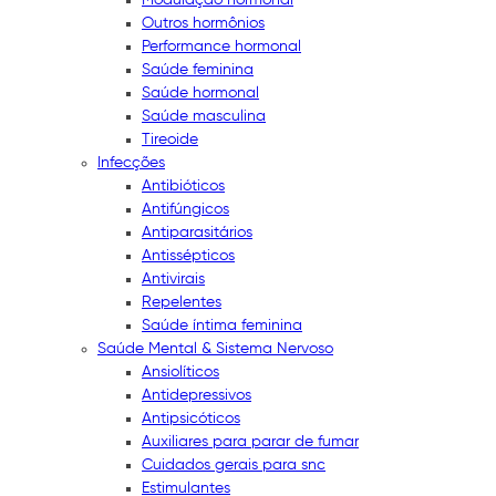
Outros hormônios
Performance hormonal
Saúde feminina
Saúde hormonal
Saúde masculina
Tireoide
Infecções
Antibióticos
Antifúngicos
Antiparasitários
Antissépticos
Antivirais
Repelentes
Saúde íntima feminina
Saúde Mental & Sistema Nervoso
Ansiolíticos
Antidepressivos
Antipsicóticos
Auxiliares para parar de fumar
Cuidados gerais para snc
Estimulantes