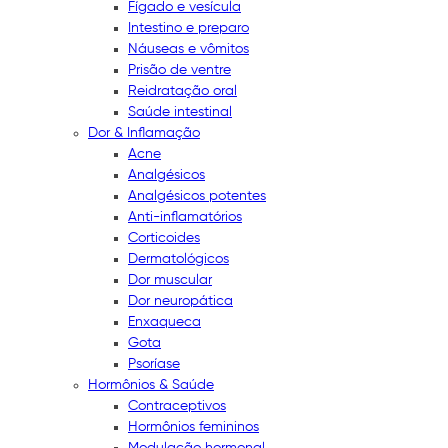
Fígado e vesícula
Intestino e preparo
Náuseas e vômitos
Prisão de ventre
Reidratação oral
Saúde intestinal
Dor & Inflamação
Acne
Analgésicos
Analgésicos potentes
Anti-inflamatórios
Corticoides
Dermatológicos
Dor muscular
Dor neuropática
Enxaqueca
Gota
Psoríase
Hormônios & Saúde
Contraceptivos
Hormônios femininos
Modulação hormonal