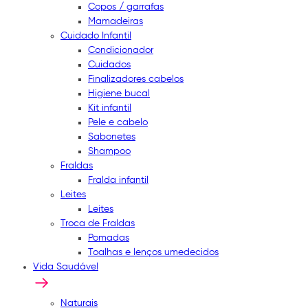
Copos / garrafas
Mamadeiras
Cuidado Infantil
Condicionador
Cuidados
Finalizadores cabelos
Higiene bucal
Kit infantil
Pele e cabelo
Sabonetes
Shampoo
Fraldas
Fralda infantil
Leites
Leites
Troca de Fraldas
Pomadas
Toalhas e lenços umedecidos
Vida Saudável
Naturais