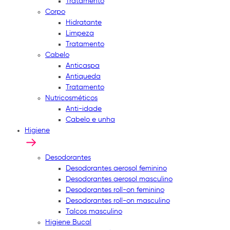
Tratamento
Corpo
Hidratante
Limpeza
Tratamento
Cabelo
Anticaspa
Antiqueda
Tratamento
Nutricosméticos
Anti-idade
Cabelo e unha
Higiene
Desodorantes
Desodorantes aerosol feminino
Desodorantes aerosol masculino
Desodorantes roll-on feminino
Desodorantes roll-on masculino
Talcos masculino
Higiene Bucal