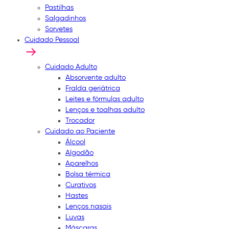
Pastilhas
Salgadinhos
Sorvetes
Cuidado Pessoal
Cuidado Adulto
Absorvente adulto
Fralda geriátrica
Leites e fórmulas adulto
Lenços e toalhas adulto
Trocador
Cuidado ao Paciente
Álcool
Algodão
Aparelhos
Bolsa térmica
Curativos
Hastes
Lenços nasais
Luvas
Máscaras