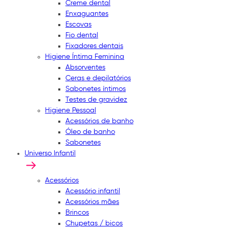
Creme dental
Enxaguantes
Escovas
Fio dental
Fixadores dentais
Higiene Íntima Feminina
Absorventes
Ceras e depilatórios
Sabonetes íntimos
Testes de gravidez
Higiene Pessoal
Acessórios de banho
Óleo de banho
Sabonetes
Universo Infantil
Acessórios
Acessório infantil
Acessórios mães
Brincos
Chupetas / bicos