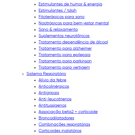
Estimulantes de humor & energia
Estimulantes / tdah
Fitoterápicos para sono
Nootrópicos para bem-estar mental
Sono & relaxamento
Suplementos neurotônicos
Tratamento dependência de álcool
Tratamento para alzheimer
Tratamento para epilepsia
Tratamento para parkinson
Tratamento para vertigem
Sistema Respiratório
Alívio da febre
Anticolinérgicos
Antigripais
Anti-leucotrienos
Antitussígenos
Associação beta2 + corticoide
Broncodilatadores
Combinações respiratórias
Corticoides inalatórios