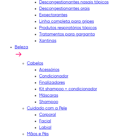
Descongestionantes nasais tópicos
Descongestionantes orais
Expectorantes
Linha completa para gripes
Produtos respiratórios tópicos
Tratamentos para garganta
Xantinas
Beleza
Cabelos
Acessórios
Condicionador
Finalizadores
Kit shampoo + condicionador
Máscaras
Shampoo
Cuidado com a Pele
Corporal
Facial
Labial
Mãos e Pés