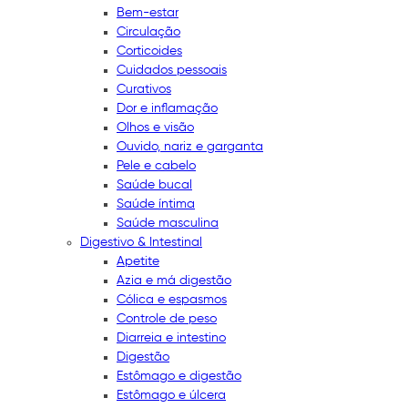
Bem-estar
Circulação
Corticoides
Cuidados pessoais
Curativos
Dor e inflamação
Olhos e visão
Ouvido, nariz e garganta
Pele e cabelo
Saúde bucal
Saúde íntima
Saúde masculina
Digestivo & Intestinal
Apetite
Azia e má digestão
Cólica e espasmos
Controle de peso
Diarreia e intestino
Digestão
Estômago e digestão
Estômago e úlcera