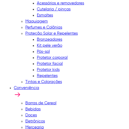
Acessórios e removedores
Cutelaria / pinças
Esmaltes
Maquiagem
Perfumes e Colônias
Proteção Solar e Repelentes
Bronzeadores
Kit pele verão
Pós-sol
Protetor corporal
Protetor facial
Protetor kids
Repelentes
Tintas e Colorações
Conveniência
Barras de Cereal
Bebidas
Doces
Eletrônicos
Mercearia